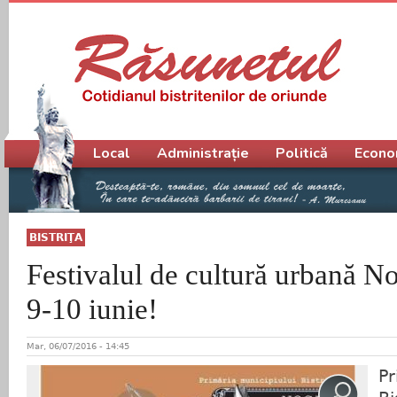
Meniu principal
Local
Administrație
Politică
Econo
BISTRIŢA
Festivalul de cultură urbană No
9-10 iunie!
Mar, 06/07/2016 - 14:45
Pr