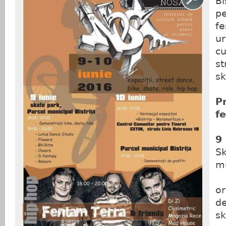
Bi
pe
fe
u
cu
st
sk
P
fe
9
Sk
mu
or
de
sk