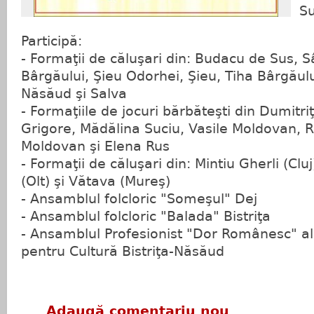
S
Participă:
- Formaţii de căluşari din: Budacu de Sus, S
Bârgăului, Şieu Odorhei, Şieu, Tiha Bârgăului
Năsăud şi Salva
- Formaţiile de jocuri bărbăteşti din Dumitriţa
Grigore, Mădălina Suciu, Vasile Moldovan, R
Moldovan şi Elena Rus
- Formaţii de căluşari din: Mintiu Gherli (Clu
(Olt) şi Vătava (Mureş)
- Ansamblul folcloric "Someşul" Dej
- Ansamblul folcloric "Balada" Bistriţa
- Ansamblul Profesionist "Dor Românesc" al
pentru Cultură Bistriţa-Năsăud
Adaugă comentariu nou