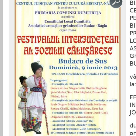
B
C
P
B
P
L
A
G
B
vă
la
F
I
J
du
or