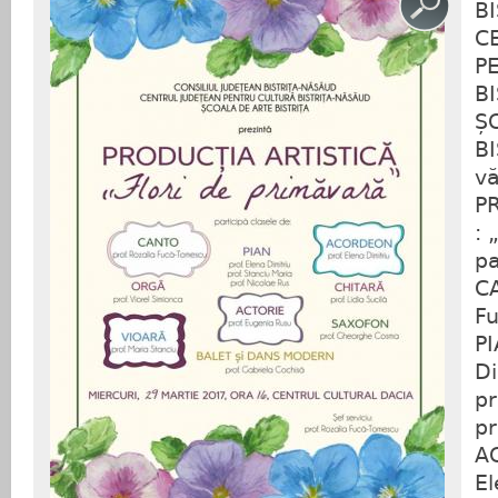
B
C
P
B
Ș
B
vă
P
: 
pa
CA
F
PI
Di
pr
pr
A
El