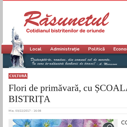
Meniu principal
Local
Administrație
Politică
Econo
CULTURĂ
Flori de primăvară, cu ȘCO
BISTRIȚA
Mie, 03/22/2017 - 16:08
C