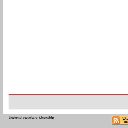
Design şi dezvoltare:
Linuxship