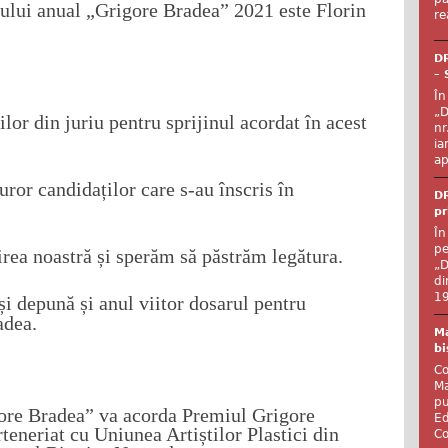
ului anual „Grigore Bradea” 2021 este Florin
re
DR
– 
În
„D
r din juriu pentru sprijinul acordat în acest
nr
ia
ap
ror candidaților care s-au înscris în
DR
pr
În
pe
irea noastră și sperăm să păstrăm legătura.
„D
di
19
și depună și anul viitor dosarul pentru
adea.
Ma
bi
Co
Ma
pu
gore Bradea” va acorda Premiul Grigore
Ed
rteneriat cu Uniunea Artiștilor Plastici din
Co