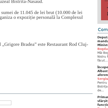
zeal Bistrita-Nasaud.
 sumei de 11.045 de lei brut (10.000 de lei
organiza o expoziție personală la Complexul
Come
Deput
mandat
l „Grigore Bradea” este Restaurant Rod Cluj-
Minist
Bogda
Măi Bog
Nistru 
făcut...
Începe
Albast
aferen
Sergi
Pentru 
Bistriț
de...
Primar
sfârși
funcți