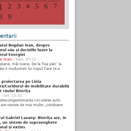
1
2
3
4
5
6
7
8
9
ntarii
atul Bogdan Ivan, despre
ul său și deciziile luate la
erul Energiei
n Ivan
-
Sâm, 07:21
dane, măi Ivane, De la Tisa pân’ la
Noi îi mulțumim lui nașul Care te-a
 proiectarea pe Linia
ră/Coridorul de mobilitate durabilă
t râului Bistrița
u
-
Vin, 15:31
descongestionarea circulatiei auto
a are nevoie de mai multe „coridoare
ul Gabriel Lazany: Bistrița are, în
t, un sistem de supraveghere
onal și extins