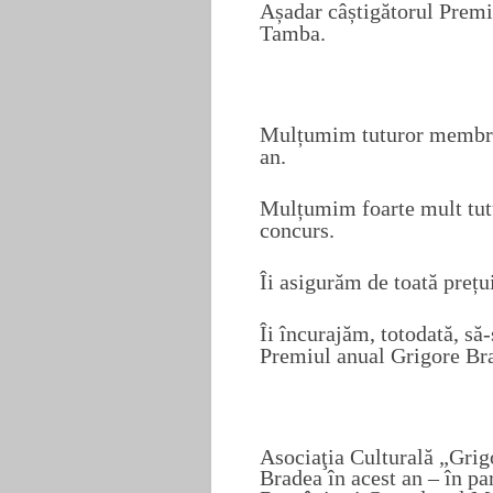
Așadar câștigătorul Premi
Tamba.
Mulțumim tuturor membrilo
an.
Mulțumim foarte mult tutu
concurs.
Îi asigurăm de toată prețu
Îi încurajăm, totodată, să-
Premiul anual Grigore Br
Asociaţia Culturală „Gri
Bradea în acest an – în pa