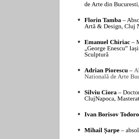
de Arte din Bucurest
Florin Tamba
– A
bs
Art
ă
&
Design, Cluj
Emanuel Chiriac
– M
„George Enescu” Iași 
Sculptură
Adrian Piorescu
–
A
Natională de Arte Buc
Silviu Ciora
–
Docto
ClujNapoc
a, Master
I
van Borisov Todor
Mihail Șarpe
– abso