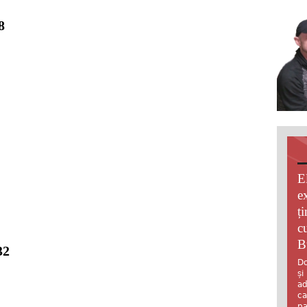
8
E
e
ț
c
B
32
Do
și
ad
ca
pa