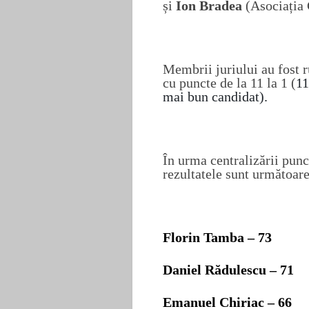
și
Ion Bradea
(
Asociația 
Membrii juriului au fost r
cu puncte de la 11 la 1 (
1
mai bun candidat
).
În urma centralizării punc
rezultatele sunt următoare
Florin Tamba –
73
Daniel Rădulescu –
71
Emanuel Chiriac –
66