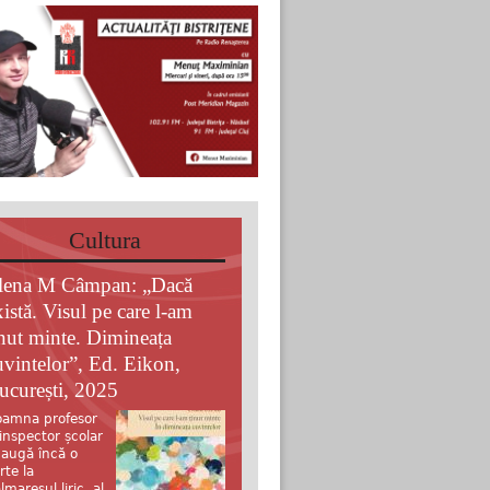
Cultura
lena M Câmpan: „Dacă
xistă. Visul pe care l-am
inut minte. Dimineața
uvintelor”, Ed. Eikon,
ucurești, 2025
amna profesor
 inspector școlar
augă încă o
rte la
lmaresul liric al