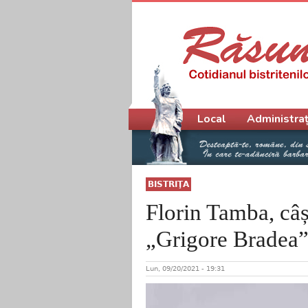
Meniu principal
Local
Administraț
BISTRIŢA
Florin Tamba, câș
„Grigore Bradea
Lun, 09/20/2021 - 19:31