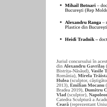
Mihail Botnari
–
doc
Bucureşti
(Rep Mold
Alexandru Ranga
–
Plastice din București
H
eidi Tradnik –
doc
Juriul concursului în aces
din
Alexandru
Gavrilaș
Bistrița-Năsăud
),
Vasile 
România
),
Mirela Trăist
Hulea
(s
culptor,
c
âștigăt
2013
),
Emilian Mocanu
Bradea 2019
),
Dumitru 
Vlad
(s
culptor
),
Napoleo
Catedra Sculptură a Acad
Ceară
(r
eprezentant Uniun