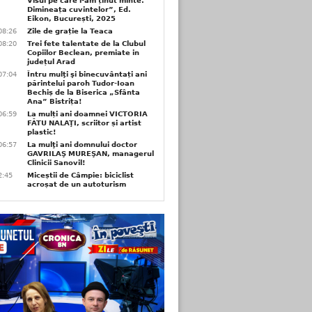
Visul pe care l-am ținut minte.
Dimineața cuvintelor”, Ed.
Eikon, București, 2025
08:26
Zile de grație la Teaca
08:20
Trei fete talentate de la Clubul
Copiilor Beclean, premiate in
județul Arad
07:04
Întru mulţi şi binecuvântați ani
părintelui paroh Tudor-Ioan
Bechiș de la Biserica „Sfânta
Ana” Bistrița!
06:59
La mulți ani doamnei VICTORIA
FĂTU NALAŢI, scriitor și artist
plastic!
06:57
La mulţi ani domnului doctor
GAVRILAŞ MUREŞAN, managerul
Clinicii Sanovil!
2:45
Miceștii de Câmpie: biciclist
acroșat de un autoturism