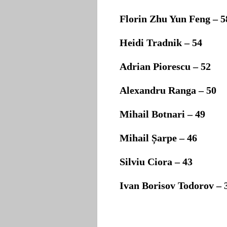
Florin
Zhu Yun Feng –
5
H
eidi Tradnik –
54
Adrian Piorescu –
52
Alexandru Ranga –
50
Mihail Botnari
–
49
Mihail Șarpe –
46
Silviu Ciora –
43
I
van Borisov Todorov –