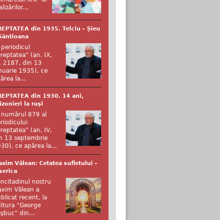
alizărilor...
EPTATEA din 1935. Telciu - Șieu
Sântioana
 periodicul
reptatea” (an. IX,
. 2187, din 13
nuarie 1935), ce
ărea la...
EPTATEA din 1930. 14 ani,
izonieri la ruși
 numărul 879 al
riodicului
reptatea” (an. IV,
n 13 septembrie
30), ce apărea la...
xim Vălean: Cetatea sufletului -
serica
ncitadinul nostru
xim Vălean a
blicat recent, la
itura "George
şbuc" din...