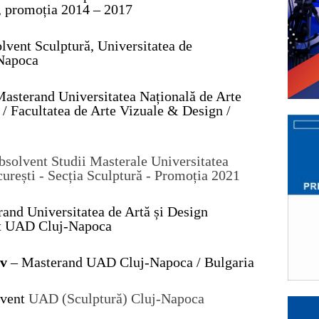
i, promoția 2014 – 2017
olvent
Sculptură,
Universitat
ea
de
Napoca
asterand Universitatea Națională de Arte
/ Facultatea de Arte Vizuale & Design /
bsolvent Studii Masterale Universitatea
urești - Secția Sculptură - Promoția 2021
rand
Universitatea de Artă și Design
at UAD Cluj-Napoca
ov
– Masterand U
AD
Cluj-Napoca /
Bulgaria
lvent
UAD (Sculptură) Cluj-Napoca