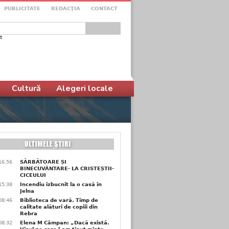
PUBLICITATE
REDACŢIA
CONTACT
e
ular de căutare
Cultură
Alegeri locale
16:56
SĂRBĂTOARE ȘI
BINECUVÂNTARE- LA CRISTEȘTII-
CICEULUI
15:38
Incendiu izbucnit la o casă în
Jelna
08:46
Biblioteca de vară. Timp de
calitate alături de copiii din
Rebra
08:32
Elena M Câmpan: „Dacă există.