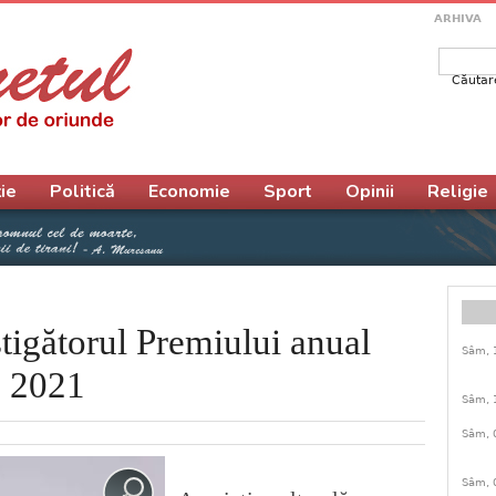
ARHIVA
Căutar
Form
ie
Politică
Economie
Sport
Opinii
Religie
tigătorul Premiului anual
Sâm, 
” 2021
Sâm, 
Sâm, 
Sâm, 