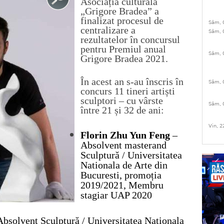
Asociația culturală
„Grigore Bradea” a
finalizat procesul de
Sâm, 
centralizare a
Sâm, 
rezultatelor în concursul
pentru Premiul anual
Sâm, 
Grigore Bradea 2021.
În acest an s-au înscris în
Sâm, 
concurs 11 tineri artiști
sculptori – cu vârste
Sâm, 
între 21 și 32 de ani:
Vin, 2
Florin
Zhu Yun Feng
–
Absolvent masterand
Sculptură / Universitatea
Nationala de Arte din
Bucuresti, promoția
2019/2021, Membru
stagiar UAP 2020
Absolvent Sculptură / Universitatea Nationala