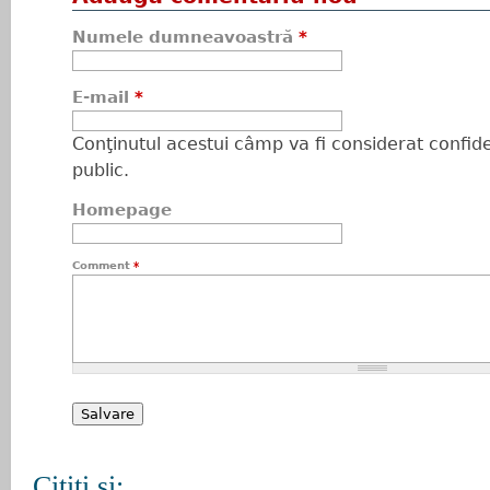
Numele dumneavoastră
*
E-mail
*
Conţinutul acestui câmp va fi considerat confiden
public.
Homepage
Comment
*
Citiţi şi: