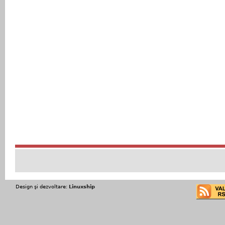
Design şi dezvoltare:
Linuxship