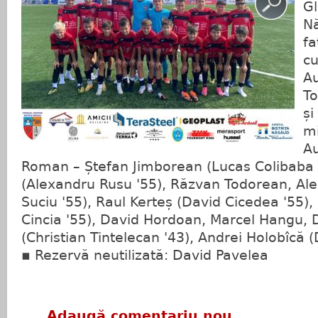
Gl
Nă
fa
cu
Au
To
și
mi
Au
Roman – Ștefan Jimborean (Lucas Colibaba '
(Alexandru Rusu '55), Răzvan Todorean, Al
Suciu '55), Raul Kerteș (David Cicedea '55),
Cincia '55), David Hordoan, Marcel Hangu, 
(Christian Tintelecan '43), Andrei Holobîcă 
▪️ Rezervă neutilizată: David Pavelea
Adaugă comentariu nou