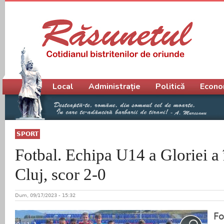
Meniu principal
Local
Administrație
Politică
Econo
SPORT
Fotbal. Echipa U14 a Gloriei a
Cluj, scor 2-0
Dum, 09/17/2023 - 15:32
Fo