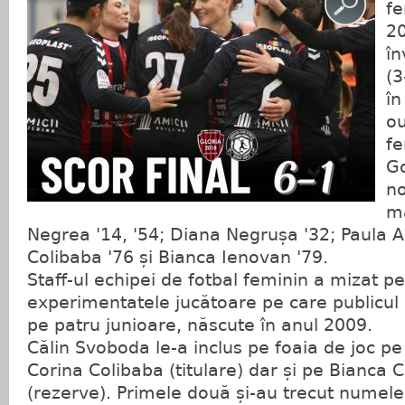
fe
20
în
(3
în
ou
fe
Go
no
m
Negrea '14, '54; Diana Negrușa '32; Paula A
Colibaba '76 și Bianca Ienovan '79.
Staff-ul echipei de fotbal feminin a mizat p
experimentatele jucătoare pe care publicul 
pe patru junioare, născute în anul 2009.
Călin Svoboda le-a inclus pe foaia de joc p
Corina Colibaba (titulare) dar și pe Bianca C
(rezerve). Primele două și-au trecut numele