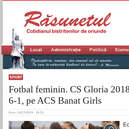
Meniu principal
Local
Administrație
Politică
Econo
SPORT
Fotbal feminin. CS Gloria 2018
6-1, pe ACS Banat Girls
Dum, 03/17/2024 - 19:53
Ec