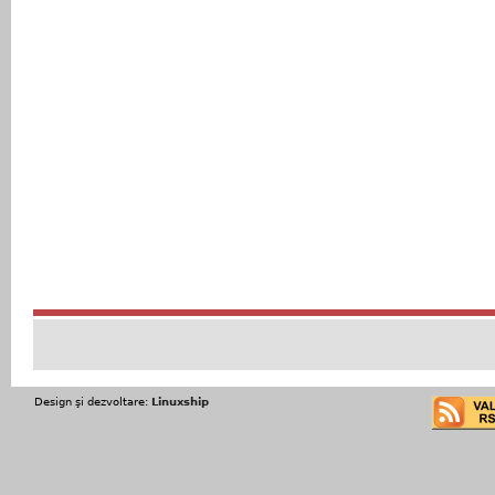
Design şi dezvoltare:
Linuxship