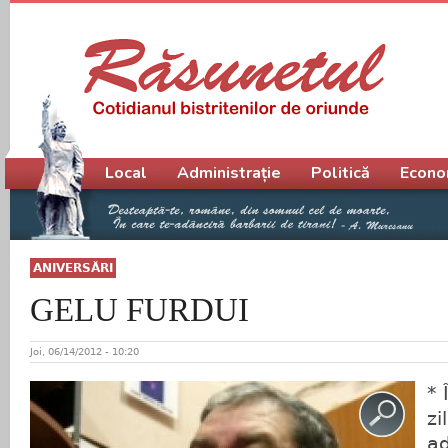
Meniu principal
Local
Administrație
Politică
Econo
ANIVERSĂRI
GELU FURDUI
Joi, 06/14/2012 - 10:20
* 
zi
ad