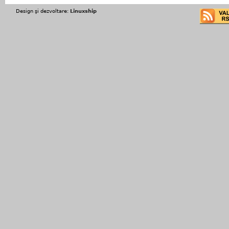
Design şi dezvoltare:
Linuxship