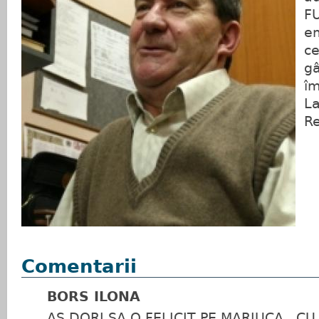
FU
em
ce
gâ
îm
La
Re
Comentarii
BORS ILONA
AS DORI SA O FELICIT PE MARIUCA , CU