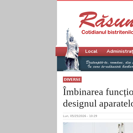
Meniu principal
Local
Administraț
DIVERSE
Îmbinarea funcțion
designul aparatel
Lun, 05/25/2026 - 10:29