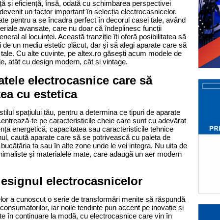
ă și eficiență, însă, odată cu schimbarea perspectivei 
 devenit un factor important în selecția electrocasnicelor. 
te pentru a se încadra perfect în decorul casei tale, având 
eriale avansate, care nu doar că îndeplinesc funcții 
neral al locuinței. Această tranziție îți oferă posibilitatea să 
 de un mediu estetic plăcut, dar și să alegi aparate care să 
reflecte personalitatea și preferințele tale. Cu alte cuvinte, pe altex.ro găsești acum modele de 
ltele, atât cu design modern, cât și vintage. 
tele electrocasnice care să 
ea cu estetica 
tilul spațiului tău, pentru a determina ce tipuri de aparate 
entrează-te pe caracteristicile cheie care sunt cu adevărat 
nța energetică, capacitatea sau caracteristicile tehnice 
ul, caută aparate care să se potrivească cu paleta de 
bucătăria ta sau în alte zone unde le vei integra. Nu uita de 
 minimaliste și materialele mate, care adaugă un aer modern 
designul electrocasnicelor
celor a cunoscut o serie de transformări menite să răspundă 
consumatorilor, iar noile tendințe pun accent pe inovație și 
te în continuare la modă, cu electrocasnice care vin în 