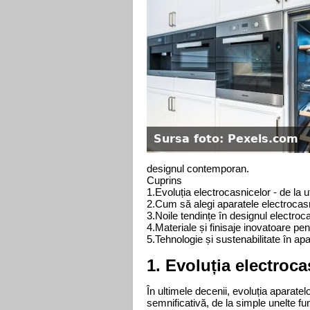
Sursa foto: Pexels.com
designul contemporan.
Cuprins
1.
Evoluția electrocasnicelor - de la ut
2.
Cum să alegi aparatele electrocasn
3.
Noile tendințe în designul electroc
4.
Materiale și finisaje inovatoare p
5.
Tehnologie și sustenabilitate în a
1. Evoluția electrocas
În ultimele decenii, evoluția aparatel
semnificativă, de la simple unelte fun