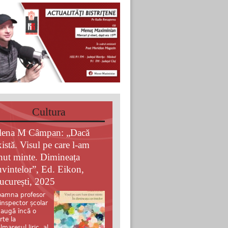
Cultura
lena M Câmpan: „Dacă
xistă. Visul pe care l-am
inut minte. Dimineața
uvintelor”, Ed. Eikon,
ucurești, 2025
amna profesor
 inspector școlar
augă încă o
rte la
lmaresul liric al