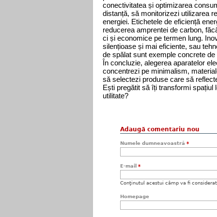
conectivitatea și optimizarea consumu
distanță, să monitorizezi utilizarea re
energiei. Etichetele de eficiență ener
reducerea amprentei de carbon, făcâ
ci și economice pe termen lung. Inova
silențioase și mai eficiente, sau tehno
de spălat sunt exemple concrete de 
În concluzie, alegerea aparatelor ele
concentrezi pe minimalism, materiale
să selectezi produse care să reflecte 
Ești pregătit să îți transformi spațiu
utilitate?
Adaugă comentariu nou
Numele dumneavoastră
*
E-mail
*
Conţinutul acestui câmp va fi considerat c
Homepage