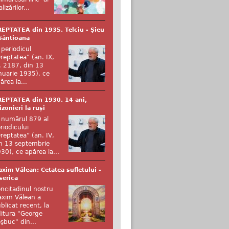
alizărilor...
EPTATEA din 1935. Telciu - Șieu
Sântioana
 periodicul
reptatea” (an. IX,
. 2187, din 13
nuarie 1935), ce
ărea la...
EPTATEA din 1930. 14 ani,
izonieri la ruși
 numărul 879 al
riodicului
reptatea” (an. IV,
n 13 septembrie
30), ce apărea la...
xim Vălean: Cetatea sufletului -
serica
ncitadinul nostru
xim Vălean a
blicat recent, la
itura "George
şbuc" din...