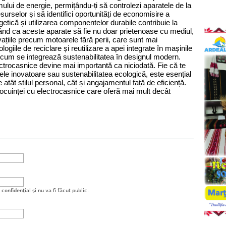
lui de energie, permițându-ți să controlezi aparatele de la 
surselor și să identifici oportunități de economisire a 
getică și utilizarea componentelor durabile contribuie la 
nd ca aceste aparate să fie nu doar prietenoase cu mediul, 
țiile precum motoarele fără perii, care sunt mai 
logiile de reciclare și reutilizare a apei integrate în mașinile 
cum se integrează sustenabilitatea în designul modern. 
ctrocasnice devine mai importantă ca niciodată. Fie că te 
le inovatoare sau sustenabilitatea ecologică, este esențial 
atât stilul personal, cât și angajamentul față de eficiență. 
l locuinței cu electrocasnice care oferă mai mult decât 
onfidenţial şi nu va fi făcut public.