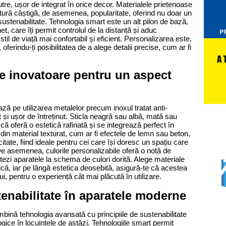
utre, ușor de integrat în orice decor. Materialele prietenoase 
natură câștigă, de asemenea, popularitate, oferind nu doar un 
sustenabilitate. Tehnologia smart este un alt pilon de bază, 
t, care îți permit controlul de la distanță și aduc 
stil de viață mai confortabil și eficient. Personalizarea este, 
erindu-ți posibilitatea de a alege detalii precise, cum ar fi 
aje inovatoare pentru un aspect 
ză pe utilizarea metalelor precum inoxul tratat anti-
și ușor de întreținut. Sticla neagră sau albă, mată sau 
că oferă o estetică rafinată și se integrează perfect în 
din material texturat, cum ar fi efectele de lemn sau beton, 
tate, fiind ideale pentru cei care își doresc un spațiu care 
De asemenea, culorile personalizabile oferă o notă de 
tezi aparatele la schema de culori dorită. Alege materiale 
ică, iar pe lângă estetica deosebită, asigură-te că acestea 
ui, pentru o experiență cât mai plăcută în utilizare. 
tenabilitate în aparatele moderne
ină tehnologia avansată cu principiile de sustenabilitate 
ogice în locuințele de astăzi. Tehnologiile smart permit 