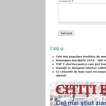
Comment
*
Citiţi şi:
Cele mai populare tendințe de ame
Amenajare bucătărie 2019 – Idei i
TOP 7 electrocasnice care pot tra
Inovații în designul interior: salt
Ce chiuvete de baie sunt recoman
rășină?