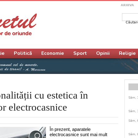
ARHIVA
Căutar
Form
ie
Politică
Economie
Sport
Opinii
Religie
alității cu estetica în
Sâm, 
or electrocasnice
Sâm, 
Sâm, 
În prezent, aparatele 
electrocasnice sunt mai mult 
Sâm, 