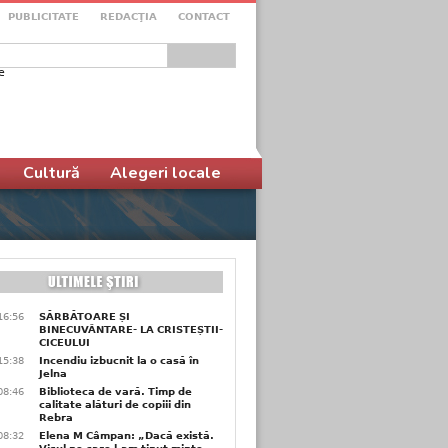
PUBLICITATE
REDACŢIA
CONTACT
e
ular de căutare
Cultură
Alegeri locale
16:56
SĂRBĂTOARE ȘI
BINECUVÂNTARE- LA CRISTEȘTII-
CICEULUI
15:38
Incendiu izbucnit la o casă în
Jelna
08:46
Biblioteca de vară. Timp de
calitate alături de copiii din
Rebra
08:32
Elena M Câmpan: „Dacă există.