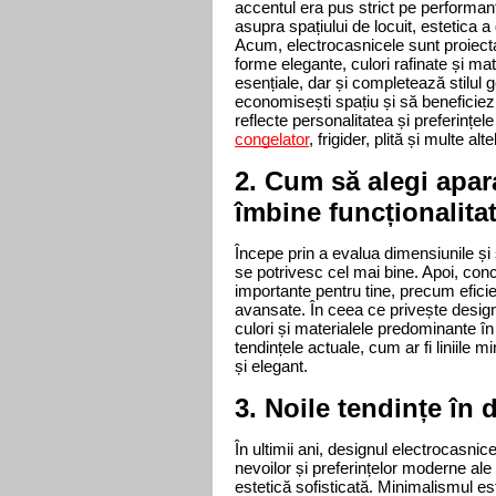
accentul era pus strict pe performanț
asupra spațiului de locuit, estetica a
Acum, electrocasnicele sunt proiecta
forme elegante, culori rafinate și mat
esențiale, dar și completează stilul ge
economisești spațiu și să beneficiezi
congelator
, frigider, plită și multe a
2. Cum să alegi apara
îmbine funcționalitat
Începe prin a evalua dimensiunile și s
se potrivesc cel mai bine. Apoi, conc
importante pentru tine, precum eficie
avansate. În ceea ce privește design
culori și materialele predominante în 
tendințele actuale, cum ar fi liniile
și elegant. 
3. Noile tendințe în 
În ultimii ani, designul electrocasni
nevoilor și preferințelor moderne ale 
estetică sofisticată. Minimalismul es