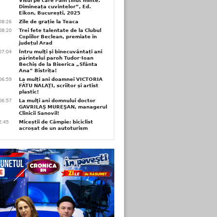
Visul pe care l-am ținut minte.
Dimineața cuvintelor”, Ed.
Eikon, București, 2025
08:26
Zile de grație la Teaca
08:20
Trei fete talentate de la Clubul
Copiilor Beclean, premiate in
județul Arad
07:04
Întru mulţi şi binecuvântați ani
părintelui paroh Tudor-Ioan
Bechiș de la Biserica „Sfânta
Ana” Bistrița!
06:59
La mulți ani doamnei VICTORIA
FĂTU NALAŢI, scriitor și artist
plastic!
06:57
La mulţi ani domnului doctor
GAVRILAŞ MUREŞAN, managerul
Clinicii Sanovil!
2:45
Miceștii de Câmpie: biciclist
acroșat de un autoturism