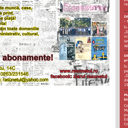
re
DR
– 
În
„D
nr
ia
ap
DR
pr
În
pe
„D
di
19
Ma
bi
Co
Ma
pu
Ed
Co