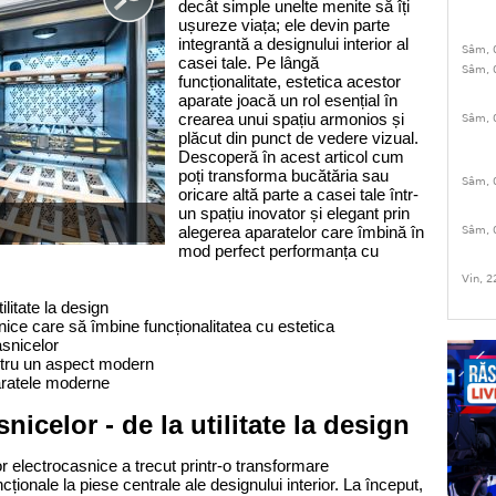
decât simple unelte menite să îți 
ușureze viața; ele devin parte 
integrantă a designului interior al 
Sâm, 
casei tale. Pe lângă 
Sâm, 
funcționalitate, estetica acestor 
aparate joacă un rol esențial în 
crearea unui spațiu armonios și 
Sâm, 
plăcut din punct de vedere vizual. 
Descoperă în acest articol cum 
poți transforma bucătăria sau 
Sâm, 
oricare altă parte a casei tale într-
un spațiu inovator și elegant prin 
alegerea aparatelor care îmbină în 
Sâm, 
mod perfect performanța cu 
Vin, 2
ilitate la design
ice care să îmbine funcționalitatea cu estetica
asnicelor
entru un aspect modern
paratele moderne
nicelor - de la utilitate la design 
or electrocasnice a trecut printr-o transformare 
cționale la piese centrale ale designului interior. La început, 