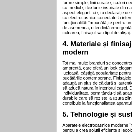
forme simple, linii curate și culori ne
cu mediul și texturile inspirate din 
aspect elegant, ci și o declarație de 
cu electrocasnice conectate la interne
funcționalități îmbunătățite pentru un 
de asemenea, o tendință emergentă, of
culoarea, finisajul sau tipul de afișaj.
4. Materiale și finis
modern 
Tot mai multe branduri se concentrea
amprentă, care oferă un look elegant 
lucioasă, câștigă popularitate pentru 
bucătăriile contemporane. Finisajele 
adaugă un plus de căldură și autentici
să aducă natura în interiorul casei. 
individualitate, permițându-ți să adap
durabile care să reziste la uzura ziln
contribuie la funcționalitatea aparatul
5. Tehnologie și sus
Aparatele electrocasnice moderne îmb
pentru a crea soluții eficiente și ecol