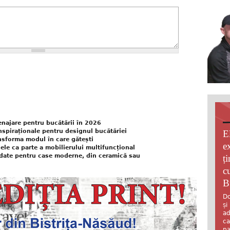
najare pentru bucătării în 2026
nspiraționale pentru designul bucătăriei
E
nsforma modul în care gătești
e
elele ca parte a mobilierului multifuncțional
date pentru case moderne, din ceramică sau
ț
c
B
Do
și
ad
ca
pa