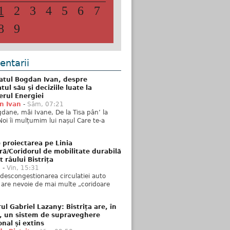
1
2
3
4
5
6
7
8
9
ntarii
atul Bogdan Ivan, despre
ul său și deciziile luate la
erul Energiei
n Ivan
-
Sâm, 07:21
dane, măi Ivane, De la Tisa pân’ la
Noi îi mulțumim lui nașul Care te-a
 proiectarea pe Linia
ră/Coridorul de mobilitate durabilă
t râului Bistrița
u
-
Vin, 15:31
descongestionarea circulatiei auto
a are nevoie de mai multe „coridoare
ul Gabriel Lazany: Bistrița are, în
t, un sistem de supraveghere
onal și extins