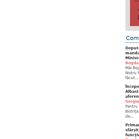
Come
Deput
mandat
Minist
Bogda
Măi Bog
Nistru 
făcut...
Începe
Albast
aferen
Sergi
Pentru 
Bistriț
de...
Primar
sfârși
funcți