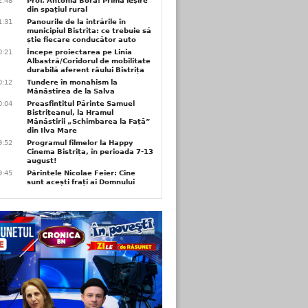
2:48
Prof. Antonia Bora: Prima ieșire
din spațiul rural
1:31
Panourile de la intrările în
municipiul Bistrița: ce trebuie să
știe fiecare conducător auto
0:21
Începe proiectarea pe Linia
Albastră/Coridorul de mobilitate
durabilă aferent râului Bistrița
0:12
Tundere în monahism la
Mănăstirea de la Salva
0:04
Preasfințitul Părinte Samuel
Bistrițeanul, la Hramul
Mănăstirii „Schimbarea la Față”
din Ilva Mare
9:52
Programul filmelor la Happy
Cinema Bistrița, în perioada 7-13
august!
9:45
Părintele Nicolae Feier: Cine
sunt acești frați ai Domnului