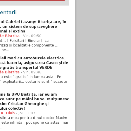
ntarii
ul Gabriel Lazany: Bistrița are, în
t, un sistem de supraveghere
onal și extins
de Bistrita
-
Vin, 09:50
... ! Felicitari ! Bine ar fi sa
izati si localitatile componente ...
 pe...
ieli mari cu autobuzele electrice.
stă bateria, asigurarea Casco și de
e gratis transportul VERDE
de Bistrita
-
Vin, 09:48
u este " gratis " in lumea asta ! Pe
" exploatarii... costurile sunt " scazute
ns la UPU Bistrița, iar eu am
 că sunt pe mâini bune. Mulţumesc
xim Cristian Gheorghe şi
ului colectiv!
 A. Olah
-
Joi, 13:07
stinta mea pentru d-nul doctor Maxim
n este infinita ! pot spune ca astazi mai
..