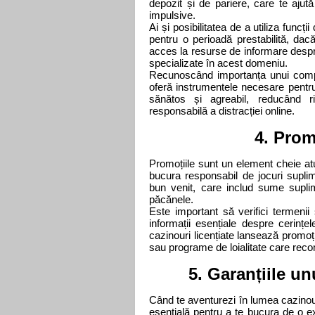
depozit și de pariere, care te ajută
impulsive.
Ai și posibilitatea de a utiliza funcț
pentru o perioadă prestabilită, dac
acces la resurse de informare despre
specializate în acest domeniu.
Recunoscând importanța unui compo
oferă instrumentele necesare pentru
sănătos și agreabil, reducând r
responsabilă a distracției online.
4. Prom
Promoțiile sunt un element cheie atu
bucura responsabil de jocuri suplim
bun venit, care includ sume suplime
păcănele.
Este important să verifici termenii 
informații esențiale despre cerințel
cazinouri licențiate lansează promoț
sau programe de loialitate care re
5. Garanțiile un
Când te aventurezi în lumea cazinouri
esențială pentru a te bucura de o exp