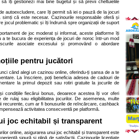
 să îți gestionezi mai bine bugetul și să previi cheltuielile
ii de autoexcludere, care îți permit să iei o pauză de la jocuri
ă simți că este necesar. Cazinourile responsabile oferă și
 jocul problematic și îți îndrumă spre organizații de suport
rtament de joc moderat și informat, aceste platforme îți
 a te bucura de experiența de jocuri de noroc într-un mod
iscurile asociate excesului și promovând o abordare
oțiile pentru jucători
nci când alegi un cazinou online, oferindu-ți șansa de a te
entare. La înscriere, poți beneficia adesea de cadouri de
ntare la primul depozit sau rotiri gratuite la jocurile de
și condițiile fiecărui bonus, deoarece acestea îți vor oferi
e de rulaj sau eligibilitatea jocurilor. De asemenea, multe
ii recurente, cum ar fi bonusurile de reîncărcare, cashback
compensează activitatea consecventă pe platformă.
ui joc echitabil și transparent
lor online, asigurarea unui joc echitabil și transparent este
eriență sigură și plină de satisfacții. Cazinourile licențiate