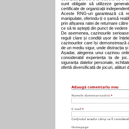
sunt obligate să utilizeze genera
certificate de organizații independen
Aceste RNG-uri garantează că rezu
manipulate, oferindu-ți o șansă reală
prin afișarea ratei de returnare către
ce să te aștepți din punct de vedere a
De asemenea, cazinourile serioase
reguli clare și condiții ușor de înț
cazinourilor care își demonstrează a
de un mediu sigur, unde distracția și 
Așadar, alegerea unui cazinou onli
considerabil experiența ta de joc.
siguranța datelor personale, echitatea
ofertă diversificată de jocuri, alătur
Adaugă comentariu nou
Numele dumneavoastră
*
E-mail
*
Conţinutul acestui câmp va fi considerat c
Homepage