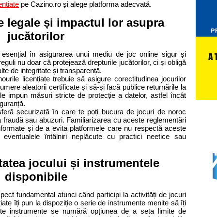
ențiate
pe Cazino.ro și alege platforma adecvată.
e legale și impactul lor asupra
jucătorilor
 esențial în asigurarea unui mediu de joc online sigur și
 reguli nu doar că protejează drepturile jucătorilor, ci și obligă
te de integritate și transparență.
urile licențiate trebuie să asigure corectitudinea jocurilor
mere aleatorii certificate și să-și facă publice returnările la
le impun măsuri stricte de protecție a datelor, astfel încât
siguranță.
eră securizată în care te poți bucura de jocuri de noroc
re la fraudă sau abuzuri. Familiarizarea cu aceste reglementări
informate și de a evita platformele care nu respectă aceste
 eventualele întâlniri neplăcute cu practici neetice sau
tatea jocului și instrumentele
disponibile
ect fundamental atunci când participi la activități de jocuri
țiate îți pun la dispoziție o serie de instrumente menite să îți
ste instrumente se numără opțiunea de a seta limite de