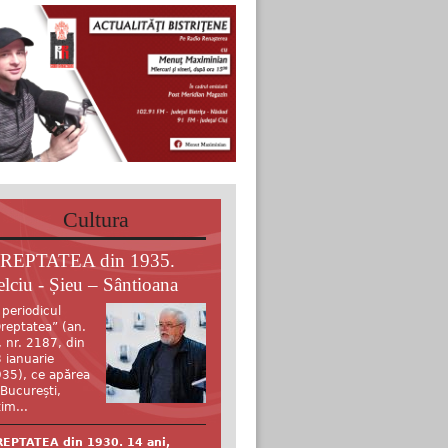
Cultura
REPTATEA din 1935.
elciu - Șieu – Sântioana
 periodicul
reptatea” (an.
, nr. 2187, din
 ianuarie
35), ce apărea
 București,
tim...
EPTATEA din 1930. 14 ani,