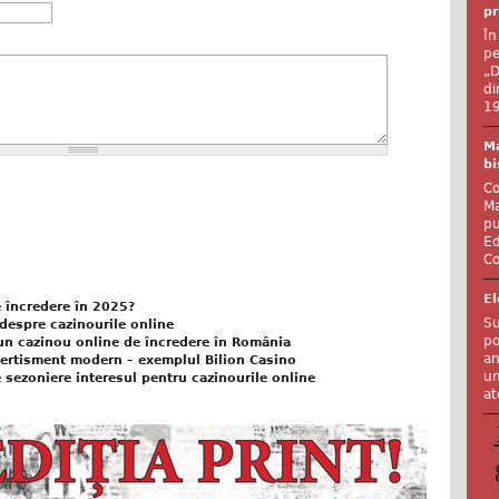
pr
În
pe
„D
di
19
Ma
bi
Co
Ma
pu
Ed
Co
El
 încredere în 2025?
Su
i despre cazinourile online
po
 un cazinou online de încredere în România
an
vertisment modern – exemplul Bilion Casino
un
 sezoniere interesul pentru cazinourile online
at