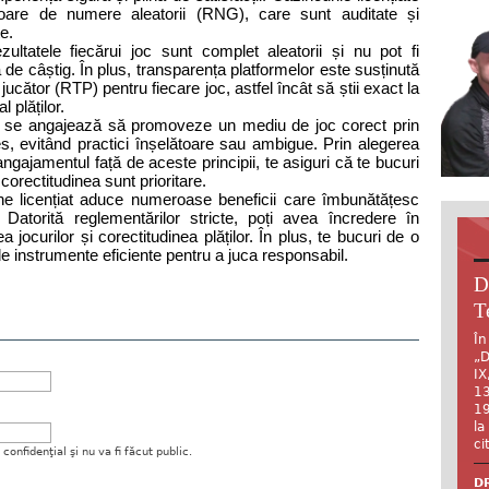
toare de numere aleatorii (RNG), care sunt auditate și
te.
ltatele fiecărui joc sunt complet aleatorii și nu pot fi
 de câștig. În plus, transparența platformelor este susținută
 jucător (RTP) pentru fiecare joc, astfel încât să știi exact la
l plăților.
 se angajează să promoveze un mediu de joc corect prin
eles, evitând practici înșelătoare sau ambigue. Prin alegerea
ngajamentul față de aceste principii, te asiguri că te bucuri
corectitudinea sunt prioritare.
ne licențiat aduce numeroase beneficii care îmbunătățesc
 Datorită reglementărilor stricte, poți avea încredere în
 jocurilor și corectitudinea plăților. În plus, te bucuri de o
i de instrumente eficiente pentru a juca responsabil.
D
T
În
„D
IX
13
19
la
ci
onfidenţial şi nu va fi făcut public.
DR