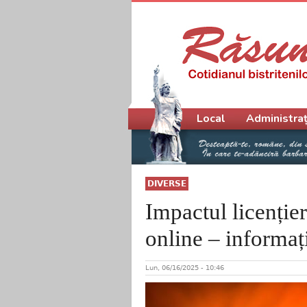
Meniu principal
Local
Administraț
DIVERSE
Impactul licențier
online – informați
Lun, 06/16/2025 - 10:46