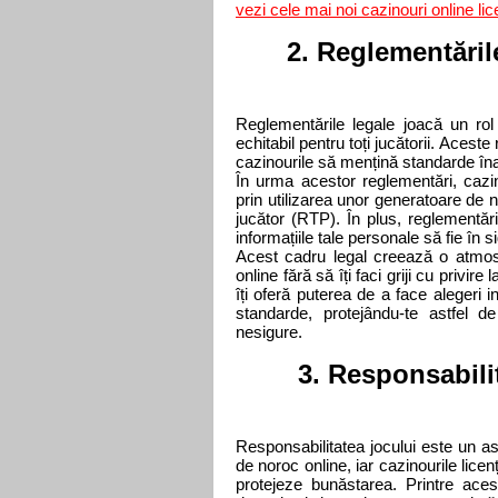
vezi cele mai noi cazinouri online lic
2. Reglementăril
Reglementările legale joacă un rol
echitabil pentru toți jucătorii. Aceste
cazinourile să mențină standarde înal
În urma acestor reglementări, cazino
prin utilizarea unor generatoare de nu
jucător (RTP). În plus, reglementări
informațiile tale personale să fie în 
Acest cadru legal creează o atmosf
online fără să îți faci griji cu privi
îți oferă puterea de a face alegeri 
standarde, protejându-te astfel de
nesigure.
3. Responsabili
Responsabilitatea jocului este un asp
de noroc online, iar cazinourile licen
protejeze bunăstarea. Printre ace