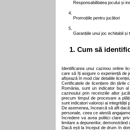
Responsabilitatea jocului și in
Promoțiile pentru jucători
Garanțiile unui joc echitabil și
1. Cum să identifi
Identificarea unui cazinou online lic
care să îți asigure o experiență de j
afișează în mod clar detaliile licențe
Certificatele de licențiere din țăril
România, sunt un indicator bun al se
cazinoului prin recenziile altor juc
precum timpul de procesare a plăților
sunt indicatori valoroși ai integrității
De asemenea, încearcă să afli dacă c
personale, ceea ce atestă angajament
încredere va avea politici clare pr
limitare a depunerilor, demonstrând a
Dacă ești la început de drum în dome