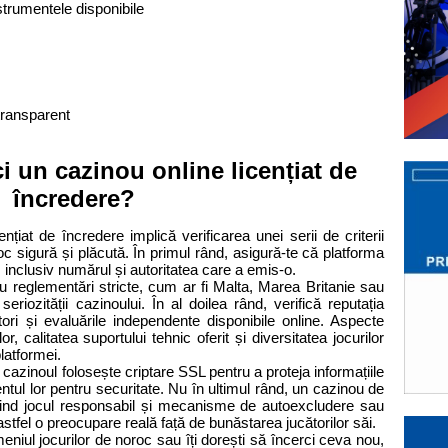
strumentele disponibile
 transparent
ci un cazinou online licențiat de
încredere?
ențiat de încredere implică verificarea unei serii de criterii
oc sigură și plăcută. În primul rând, asigură-te că platforma
i, inclusiv numărul și autoritatea care a emis-o.
e cu reglementări stricte, cum ar fi Malta, Marea Britanie sau
riozității cazinoului. În al doilea rând, verifică reputația
ători și evaluările independente disponibile online. Aspecte
, calitatea suportului tehnic oferit și diversitatea jocurilor
 platformei.
azinoul folosește criptare SSL pentru a proteja informațiile
ul lor pentru securitate. Nu în ultimul rând, un cazinou de
ivind jocul responsabil și mecanisme de autoexcludere sau
stfel o preocupare reală față de bunăstarea jucătorilor săi.
niul jocurilor de noroc sau îți dorești să încerci ceva nou,