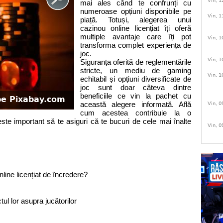
Vin, 1
mai ales când te confrunți cu
numeroase opțiuni disponibile pe
Vin, 1
piață. Totuși, alegerea unui
cazinou online licențiat îți oferă
multiple avantaje care îți pot
Vin, 1
transforma complet experiența de
joc.
Vin, 1
Siguranța oferită de reglementările
stricte, un mediu de gaming
Vin, 1
echitabil și opțiuni diversificate de
joc sunt doar câteva dintre
beneficiile ce vin la pachet cu
pe Pixabay.com
această alegere informată. Află
Vin, 0
cum acestea contribuie la o
ste important să te asiguri că te bucuri de cele mai înalte
Vin, 0
line licențiat de încredere?
ul lor asupra jucătorilor