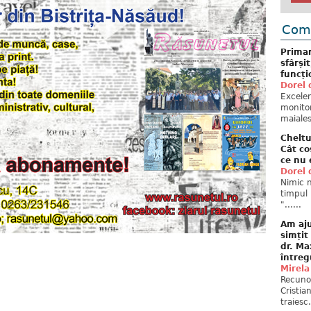
Come
Primar
sfârși
funcți
Dorel 
Excelent
monitor
maiales
Cheltu
Cât co
ce nu 
Dorel 
Nimic n
timpul 
"......
Am aju
simțit
dr. Ma
întreg
Mirela
Recuno
Cristia
traiesc.