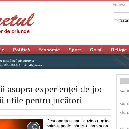
ARHIVA
Căutar
Form
ie
Politică
Economie
Sport
Opinii
Religie
ii asupra experienței de joc
Vin, 1
i utile pentru jucători
Vin, 1
Vin, 1
Descoperirea unui cazinou online
potrivit poate părea o provocare,