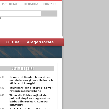
PUBLICITATE
REDACŢIA
CONTACT
e
ular de căutare
Cultură
Alegeri locale
6:08
Deputatul Bogdan Ivan, despre
mandatul său și deciziile luate la
Ministerul Energiei
3:51
Trei tineri - din Florești și Salva -
reținuți pentru tâlhărie
3:48
Tânăr din Coldău reținut de
polițiști, după ce a agresat un
bărbat din Beclean. Cum s-a
întâmplat