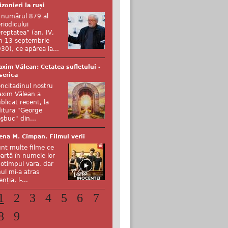
izonieri la ruși
 numărul 879 al
riodicului
reptatea” (an. IV,
n 13 septembrie
30), ce apărea la...
xim Vălean: Cetatea sufletului -
serica
ncitadinul nostru
xim Vălean a
blicat recent, la
itura "George
şbuc" din...
ena M. Cîmpan. Filmul verii
nt multe filme ce
artă în numele lor
otimpul vara, dar
ul mi-a atras
enția, l-...
1
2
3
4
5
6
7
8
9