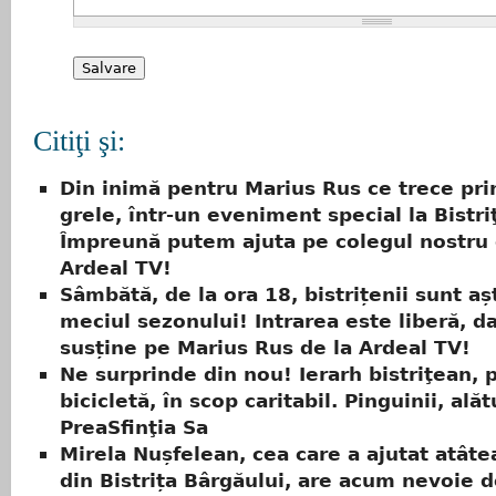
Citiţi şi:
Din inimă pentru Marius Rus ce trece pri
grele, într-un eveniment special la Bistri
Împreună putem ajuta pe colegul nostru 
Ardeal TV!
Sâmbătă, de la ora 18, bistrițenii sunt aș
meciul sezonului! Intrarea este liberă, da
susține pe Marius Rus de la Ardeal TV!
Ne surprinde din nou! Ierarh bistriţean, 
bicicletă, în scop caritabil. Pinguinii, alăt
PreaSfinţia Sa
Mirela Nușfelean, cea care a ajutat atâtea
din Bistrița Bârgăului, are acum nevoie de