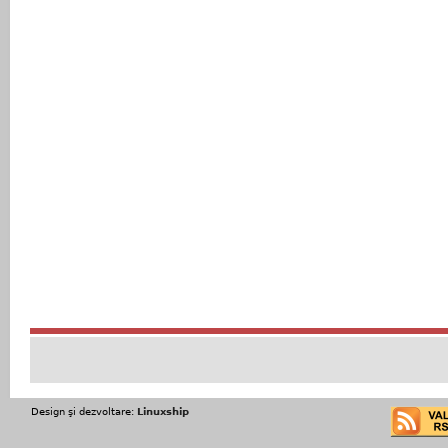
Design şi dezvoltare:
Linuxship