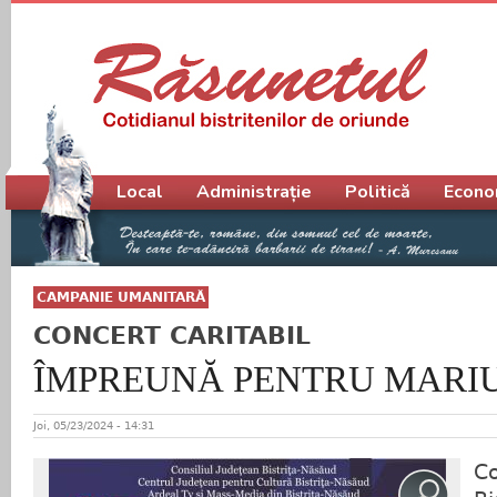
Meniu principal
Local
Administrație
Politică
Econo
CAMPANIE UMANITARĂ
CONCERT CARITABIL
ÎMPREUNĂ PENTRU MARIU
Joi, 05/23/2024 - 14:31
Co