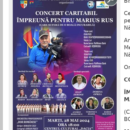
Bi
Ce
pe
N
Ar
Me
N
O
C
Î
M
(
B