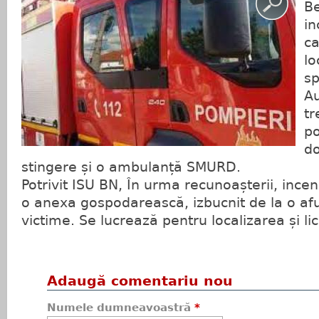
Be
in
ca
lo
sp
Au
tr
po
do
stingere și o ambulanță SMURD.
Potrivit ISU BN, În urma recunoașterii, ince
o anexa gospodarească, izbucnit de la o a
victime. Se lucrează pentru localizarea și li
Adaugă comentariu nou
Numele dumneavoastră
*