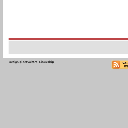
Design şi dezvoltare:
Linuxship