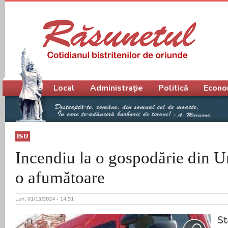
Meniu principal
Local
Administrație
Politică
Econo
ISU
Incendiu la o gospodărie din Ur
o afumătoare
Lun, 01/15/2024 - 14:51
St