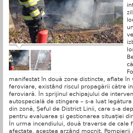
in
zi
lo
un
ve
iz
Io
Be
că
Fo
manifestat în două zone distincte, aflate în 
feroviare, existând riscul propagării către i
feroviară. În sprijinul echipajului de interve
autospecială de stingere – s-a luat legătur
din zonă, Șeful de District Linii, care s-a dep
pentru evaluarea și gestionarea situației din
În urma incendiului, două traverse de cale f
afectate, acestea arzând mocnit. Pompierii 