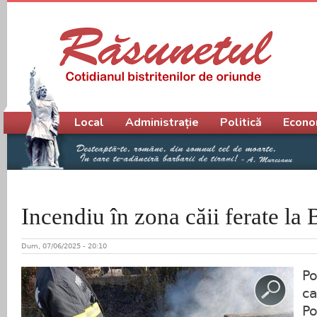
Meniu principal
Local
Administrație
Politică
Econo
Incendiu în zona căii ferate la
Dum, 07/06/2025 - 20:10
Po
ca
Po