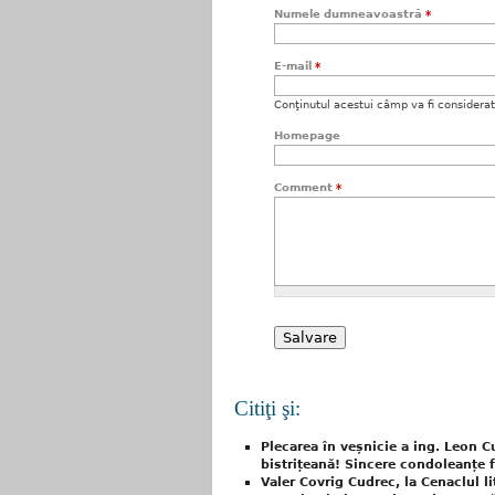
Numele dumneavoastră
*
E-mail
*
Conţinutul acestui câmp va fi considerat c
Homepage
Comment
*
Citiţi şi:
Plecarea în veșnicie a ing. Leon 
bistrițeană! Sincere condoleanțe f
Valer Covrig Cudrec, la Cenaclul l