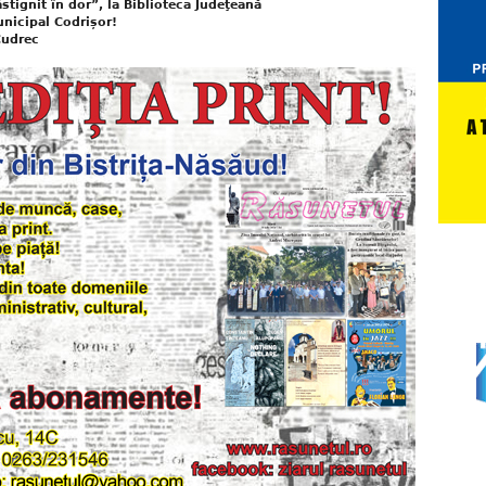
stignit în dor”, la Biblioteca Judeţeană
nicipal Codrișor!
Cudrec