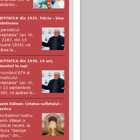
alizărilor...
EPTATEA din 1935. Telciu - Șieu
Sântioana
 periodicul
reptatea” (an. IX,
. 2187, din 13
nuarie 1935), ce
ărea la...
EPTATEA din 1930. 14 ani,
izonieri la ruși
 numărul 879 al
riodicului
reptatea” (an. IV,
n 13 septembrie
30), ce apărea la...
xim Vălean: Cetatea sufletului -
serica
ncitadinul nostru
xim Vălean a
blicat recent, la
itura "George
şbuc" din...