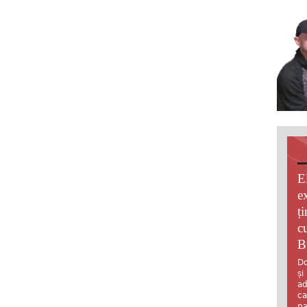
E
e
ț
c
B
Do
și
ad
ca
pa