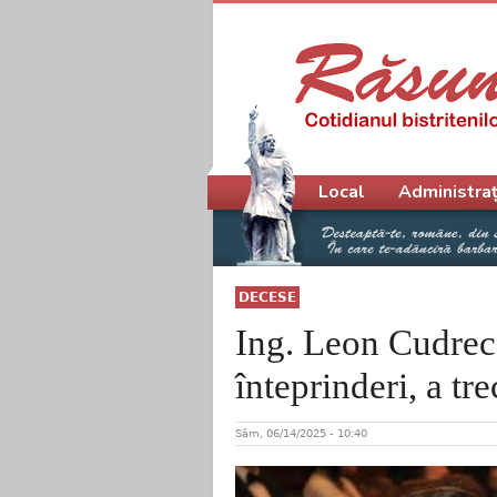
Meniu principal
Local
Administraț
DECESE
Ing. Leon Cudrec,
înteprinderi, a tr
Sâm, 06/14/2025 - 10:40