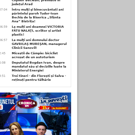
Copiilor Beclean, premiate in
județul Arad
07:04
Întru mulţi şi binecuvântați ani
părintelui paroh Tudor-Ioan
Bechiș de la Biserica „Sfânta
Ana” Bistrița!
06:59
La mulți ani doamnei VICTORIA
FĂTU NALAŢI, scriitor și artist
plastic!
06:57
La mulţi ani domnului doctor
GAVRILAŞ MUREŞAN, managerul
Clinicii Sanovil!
2:45
Miceștii de Câmpie: biciclist
acroșat de un autoturism
6:08
Deputatul Bogdan Ivan, despre
mandatul său și deciziile luate la
Ministerul Energiei
3:51
Trei tineri - din Florești și Salva -
reținuți pentru tâlhărie