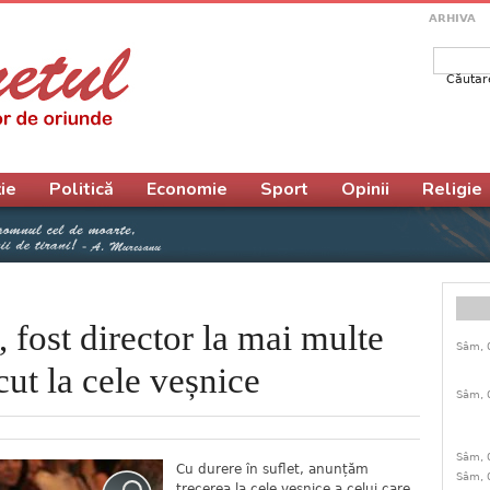
ARHIVA
Căutar
Form
ie
Politică
Economie
Sport
Opinii
Religie
 fost director la mai multe
Sâm, 
ecut la cele veșnice
Sâm, 
Sâm, 
Cu durere în suflet, anunțăm
Sâm, 
trecerea la cele veșnice a celui care