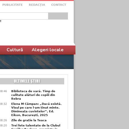
PUBLICITATE
REDACŢIA
CONTACT
e
ular de căutare
Cultură
Alegeri locale
08:46
Biblioteca de vară. Timp de
calitate alături de copiii din
Rebra
08:32
Elena M Câmpan: „Dacă există.
Visul pe care l-am ținut minte.
Dimineața cuvintelor”, Ed.
Eikon, București, 2025
08:26
Zile de grație la Teaca
08:20
Trei fete talentate de la Clubul