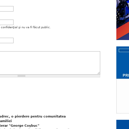
onfidenţial şi nu va fi făcut public.
Cudrec, o pierdere pentru comunitatea
amiliei
iterar "George Coşbuc"