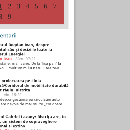
1
2
3
4
5
6
7
8
9
ntarii
atul Bogdan Ivan, despre
ul său și deciziile luate la
erul Energiei
n Ivan
-
Sâm, 07:21
dane, măi Ivane, De la Tisa pân’ la
Noi îi mulțumim lui nașul Care te-a
 proiectarea pe Linia
ră/Coridorul de mobilitate durabilă
t râului Bistrița
u
-
Vin, 15:31
descongestionarea circulatiei auto
a are nevoie de mai multe „coridoare
ul Gabriel Lazany: Bistrița are, în
t, un sistem de supraveghere
onal și extins