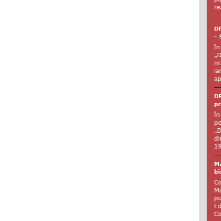
re
DR
– 
În
„D
nr
ia
ap
DR
pr
În
pe
„D
di
19
Ma
bi
Co
Ma
pu
Ed
Co