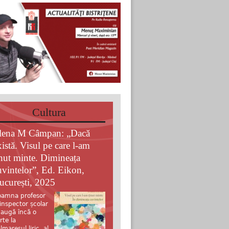
Cultura
lena M Câmpan: „Dacă
xistă. Visul pe care l-am
inut minte. Dimineața
uvintelor”, Ed. Eikon,
ucurești, 2025
amna profesor
 inspector școlar
augă încă o
rte la
lmaresul liric al