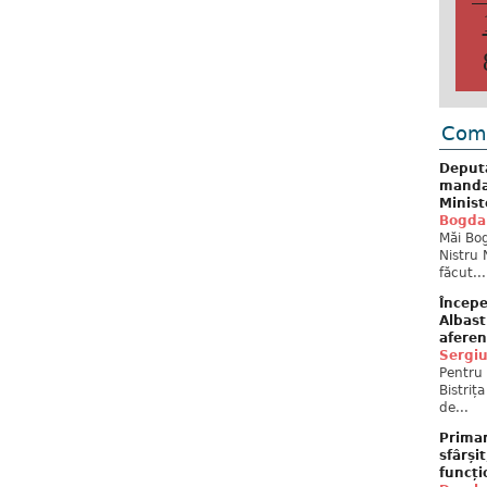
Come
Deput
mandat
Minist
Bogda
Măi Bog
Nistru 
făcut...
Începe
Albast
aferen
Sergi
Pentru 
Bistriț
de...
Primar
sfârși
funcți