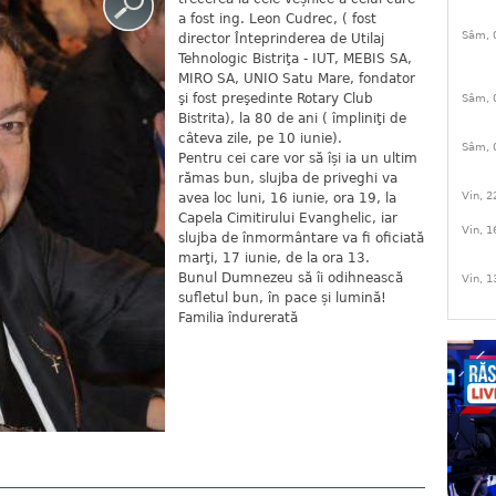
a fost ing. Leon Cudrec, ( fost
Sâm, 
director Înteprinderea de Utilaj
Tehnologic Bistriţa - IUT, MEBIS SA,
MIRO SA, UNIO Satu Mare, fondator
şi fost preşedinte Rotary Club
Sâm, 
Bistrita), la 80 de ani ( împliniţi de
câteva zile, pe 10 iunie).
Sâm, 
Pentru cei care vor să își ia un ultim
rămas bun, slujba de priveghi va
Vin, 2
avea loc luni, 16 iunie, ora 19, la
Capela Cimitirului Evanghelic, iar
Vin, 1
slujba de înmormântare va fi oficiată
marţi, 17 iunie, de la ora 13.
Bunul Dumnezeu să îi odihnească
Vin, 1
sufletul bun, în pace și lumină!
Familia îndurerată