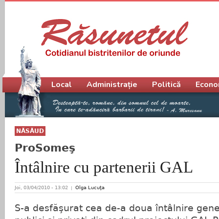
Meniu principal
Local
Administrație
Politică
Econo
NĂSĂUD
ProSomeş
Întâlnire cu partenerii GAL
Joi, 03/04/2010 - 13:02
Olga Lucuţa
S-a desfăşurat cea de-a doua întâlnire gene