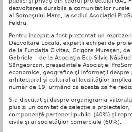
publici şi privaţi din cadrul proiectului GA
dezvoltarea durabilă a comunităţilor rurale 
al Someşului Mare, la sediul Asociaţiei Pro
Feldru.
Pentru început a fost prezentat un reprezent
Dezvoltare Locală, experţii echipei de proi
de la Fundaţia Civitas, Grigore Mureşan, d
Gabriela – de la Asociaţia Eco Silvic Năsăud
Sângeorzan, preşedintele Asociaţiei ProSom
economice, geografice şi informaţii despre 
arhitectural şi cultural al localităţilor implica
număr de 19, urmând ca acesta să fie redisc
S-a discutat şi despre organigrama viitorulu
plus şi un comitet de selecţie a proiectelor
componenţă parteneri publici (40%) şi reprez
civile şi ai societăţilor comerciale (60%).