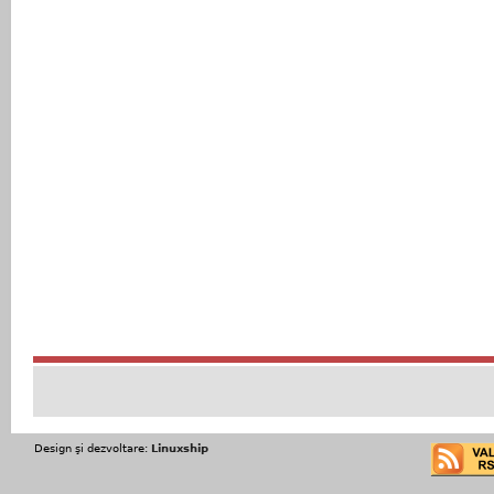
Design şi dezvoltare:
Linuxship