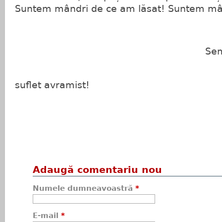
Suntem mândri de ce am lăsat! Suntem mân
Semneaz
Un senio
suflet avramist!
Adaugă comentariu nou
Numele dumneavoastră
*
E-mail
*