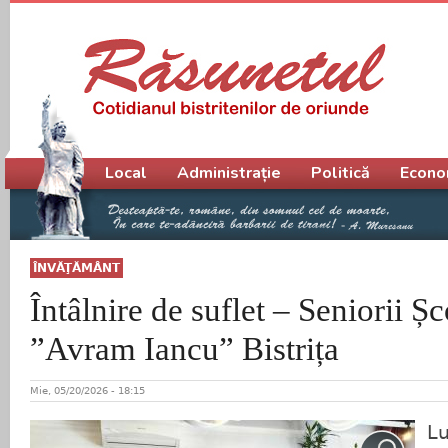
Meniu principal
Local
Administrație
Politică
Econo
ÎNVĂŢĂMÂNT
Întâlnire de suflet – Seniorii Ș
”Avram Iancu” Bistrița
Mie, 05/20/2026 - 18:15
Lu