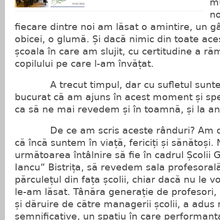
mu
no
fiecare dintre noi am lăsat o amintire, un g
obicei, o glumă. Și dacă nimic din toate ac
școala în care am slujit, cu certitudine a ră
copilului pe care l-am învățat.
A trecut timpul, dar cu sufletul suntem
bucurat că am ajuns în acest moment și spe
ca să ne mai revedem și în toamnă, și la anul
De ce am scris aceste rânduri? Am dor
că încă suntem în viață, fericiți și sănătoși.
următoarea întâlnire să fie în cadrul Școli
Iancu” Bistrița, să revedem sala profesorală,
părculețul din fața școlii, chiar dacă nu le
le-am lăsat. Tânăra generație de profesori, 
și dăruire de către managerii școlii, a adus 
semnificative, un spațiu în care performanț