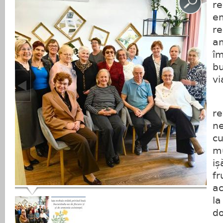
re
em
re
am
îm
bu
vi
B
re
ne
c
mu
iș
fr
ac
l
do