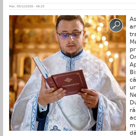
Mar, 05/12/2026 - 06:23
As
an
tr
Ma
pr
Or
Ap
Bi
că
ur
N
D
ră
ac
mi
dă