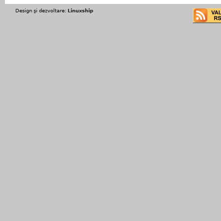
Design şi dezvoltare:
Linuxship