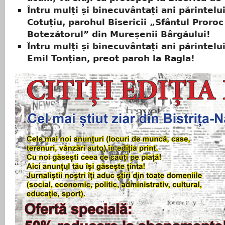
Întru mulți și binecuvântați ani părintelu
Cotuțiu, parohul Bisericii „Sfântul Proroc
Botezătorul” din Mureșenii Bârgăului!
Întru mulți și binecuvântați ani părintelu
Emil Tonțian, preot paroh la Ragla!