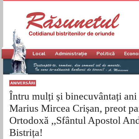
Meniu principal
Local
Administrație
Politică
Econo
ANIVERSĂRI
Întru mulți și binecuvântați ani
Marius Mircea Crișan, preot pa
Ortodoxă ,,Sfântul Apostol And
Bistrița!