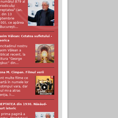
 numărul 879 al
riodicului
reptatea” (an.
, din 13
ptembrie
30), ce apărea
 București...
xim Vălean: Cetatea sufletului -
serica
ncitadinul nostru
xim Vălean a
blicat recent, la
itura "George
şbuc" din...
ena M. Cîmpan. Filmul verii
nt multe filme ce
artă în numele lor
otimpul vara, dar
ul mi-a atras
enția, l-...
REPTATEA din 1930. Năsăud-
urt istoric
 prima pagină a