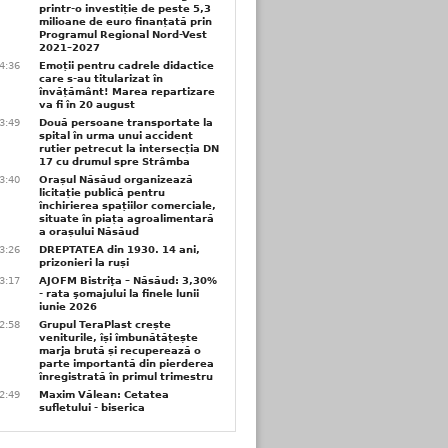
printr-o investiție de peste 5,3
milioane de euro finanțată prin
Programul Regional Nord-Vest
2021–2027
4:36
Emoții pentru cadrele didactice
care s-au titularizat în
învățământ! Marea repartizare
va fi în 20 august
3:49
Două persoane transportate la
spital în urma unui accident
rutier petrecut la intersecția DN
17 cu drumul spre Strâmba
3:40
Orașul Năsăud organizează
licitație publică pentru
închirierea spațiilor comerciale,
situate în piața agroalimentară
a orașului Năsăud
3:26
DREPTATEA din 1930. 14 ani,
prizonieri la ruși
3:17
AJOFM Bistriţa – Năsăud: 3,30%
- rata şomajului la finele lunii
iunie 2026
2:58
Grupul TeraPlast crește
veniturile, își îmbunătățește
marja brută și recuperează o
parte importantă din pierderea
înregistrată în primul trimestru
2:49
Maxim Vălean: Cetatea
sufletului - biserica