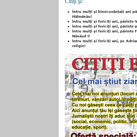
Citiţi şi:
Întru mulți și binecuvântați ani 
Hălmăsău!
Întru mulţi şi fericiţi ani, părint
Întru mulţi şi fericiţi ani, părint
Întru mulţi şi fericiţi ani, pări
Năsăud I!
Întru mulţi şi fericiţi ani, pr. Ad
religie!