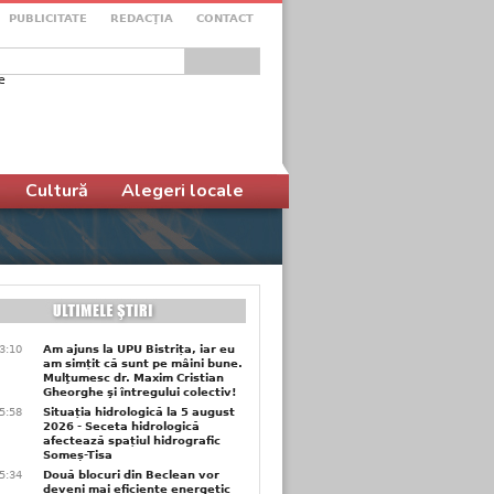
PUBLICITATE
REDACŢIA
CONTACT
e
ular de căutare
Cultură
Alegeri locale
3:10
Am ajuns la UPU Bistrița, iar eu
am simțit că sunt pe mâini bune.
Mulţumesc dr. Maxim Cristian
Gheorghe şi întregului colectiv!
5:58
Situația hidrologică la 5 august
2026 - Seceta hidrologică
afectează spațiul hidrografic
Someș-Tisa
5:34
Două blocuri din Beclean vor
deveni mai eficiente energetic