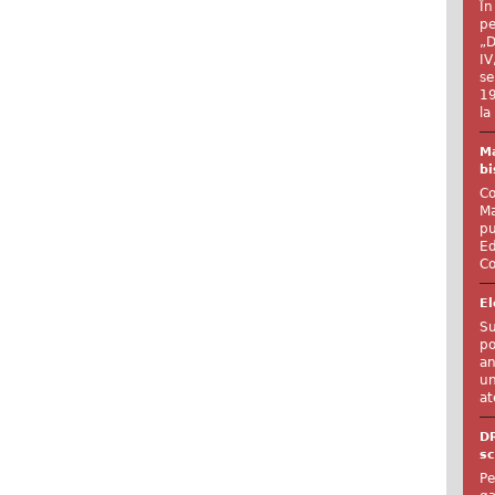
În
pe
„D
IV
se
19
la
Ma
bi
Co
Ma
pu
Ed
Co
El
Su
po
an
un
at
D
sc
Pe