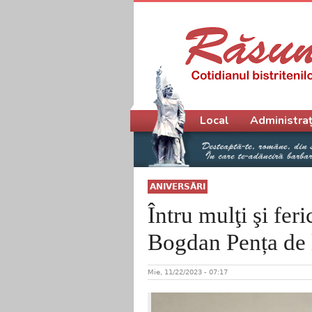
Meniu principal
Local
Administraț
ANIVERSĂRI
Întru mulţi şi feri
Bogdan Pența de 
Mie, 11/22/2023 - 07:17