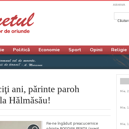
ARHIVA
Căutar
Form
ie
Politică
Economie
Sport
Opinii
Religie
ciţi ani, părinte paroh
Mie, 2
la Hălmăsău!
Mie, 1
Fie-ne îngăduit preacucernice
Mie, 1
părinte BOGDAN PENŢA (preot