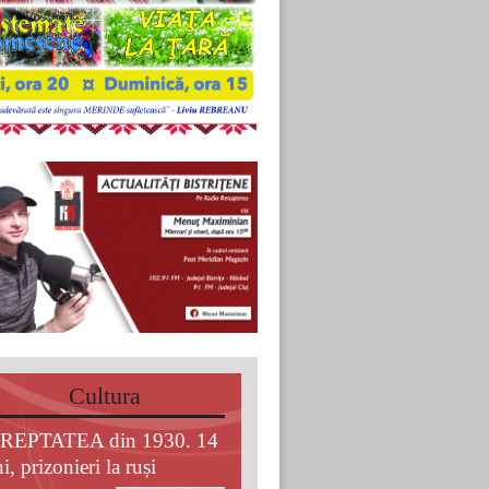
Cultura
REPTATEA din 1930. 14
i, prizonieri la ruși