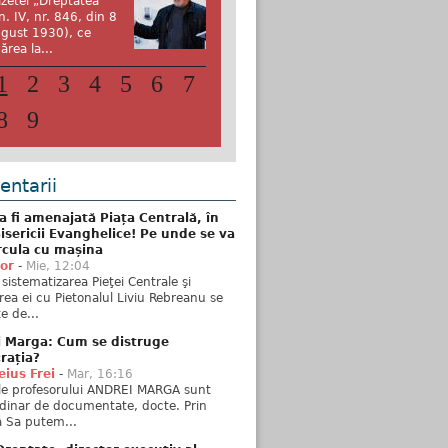
zetei „Dreptatea”
n. IV, nr. 846, din 8
gust 1930), ce
ărea la...
1
2
3
4
5
6
7
8
9
ntarii
 fi amenajată Piața Centrală, în
isericii Evanghelice! Pe unde se va
rcula cu mașina
tor
-
Mie, 12:04
sistematizarea Pieţei Centrale şi
rea ei cu Pietonalul Liviu Rebreanu se
e de...
i Marga: Cum se distruge
rația?
ius Frei
-
Mar, 16:16
ele profesorului ANDREI MARGA sunt
dinar de documentate, docte. Prin
 Sa putem...