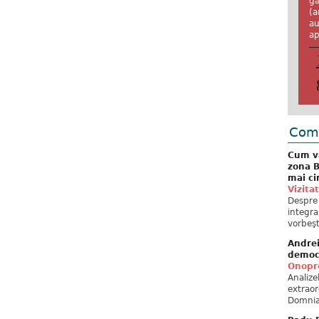
ga
(a
au
ap
Come
Cum va
zona B
mai ci
Vizita
Despre 
integra
vorbeşt
Andre
democ
Onopre
Analiz
extraor
Domnia