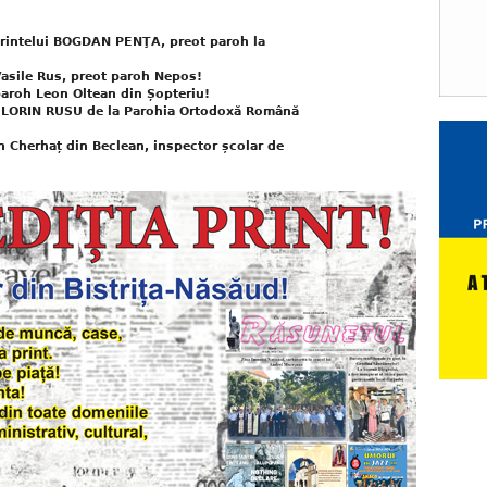
părintelui BOGDAN PENŢA, preot paroh la
e Vasile Rus, preot paroh Nepos!
e paroh Leon Oltean din Șopteriu!
nte FLORIN RUSU de la Parohia Ortodoxă Română
rian Cherhaț din Beclean, inspector școlar de