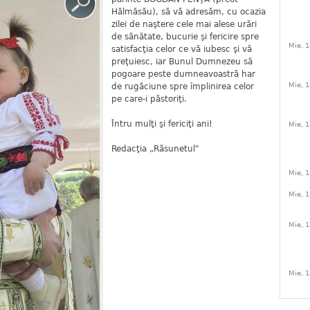
Hălmăsău), să vă adresăm, cu ocazia
zilei de naştere cele mai alese urări
de sănătate, bucurie şi fericire spre
Mie, 1
satisfacţia celor ce vă iubesc şi vă
preţuiesc, iar Bunul Dumnezeu să
pogoare peste dumneavoastră har
Mie, 1
de rugăciune spre împlinirea celor
pe care-i păstoriţi.
Întru mulţi şi fericiţi ani!
Mie, 1
Redacţia „Răsunetul"
Mie, 1
Mie, 1
Mie, 1
Mie, 1