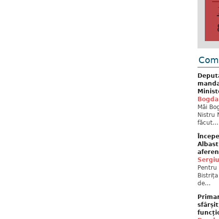
Come
Deput
mandat
Minist
Bogda
Măi Bog
Nistru 
făcut...
Începe
Albast
aferen
Sergi
Pentru 
Bistriț
de...
Primar
sfârși
funcți