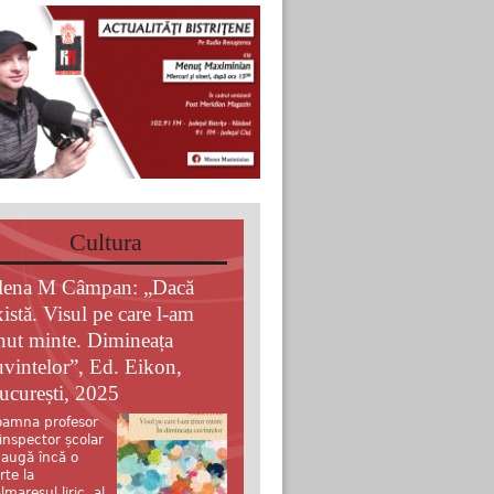
Cultura
lena M Câmpan: „Dacă
xistă. Visul pe care l-am
inut minte. Dimineața
uvintelor”, Ed. Eikon,
ucurești, 2025
amna profesor
 inspector școlar
augă încă o
rte la
lmaresul liric al