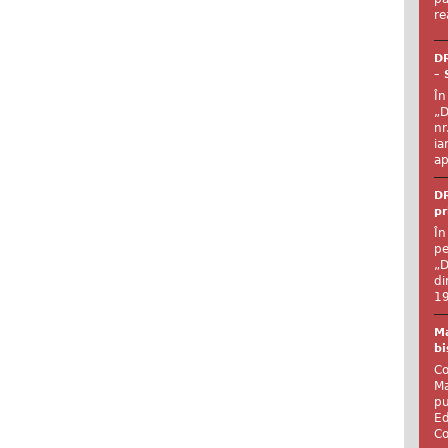
re
DR
– 
În
„D
nr
ia
ap
DR
pr
În
pe
„D
di
19
Ma
bi
Co
Ma
pu
Ed
Co