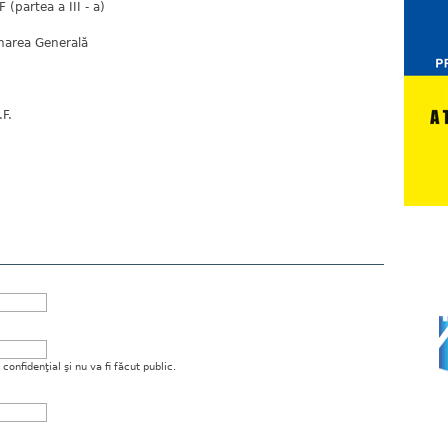
(partea a III - a)
unarea Generală
.F.
onfidenţial şi nu va fi făcut public.