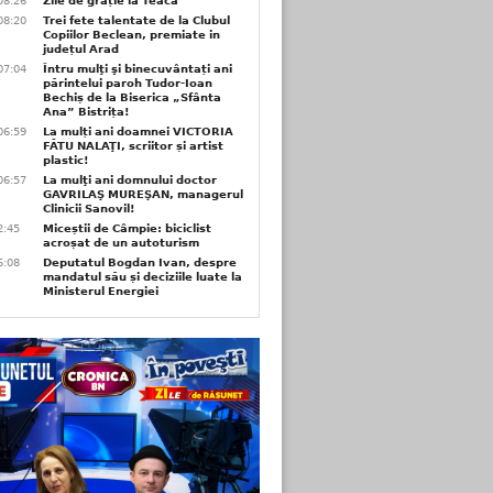
08:26
Zile de grație la Teaca
08:20
Trei fete talentate de la Clubul
Copiilor Beclean, premiate in
județul Arad
07:04
Întru mulţi şi binecuvântați ani
părintelui paroh Tudor-Ioan
Bechiș de la Biserica „Sfânta
Ana” Bistrița!
06:59
La mulți ani doamnei VICTORIA
FĂTU NALAŢI, scriitor și artist
plastic!
06:57
La mulţi ani domnului doctor
GAVRILAŞ MUREŞAN, managerul
Clinicii Sanovil!
2:45
Miceștii de Câmpie: biciclist
acroșat de un autoturism
6:08
Deputatul Bogdan Ivan, despre
mandatul său și deciziile luate la
Ministerul Energiei