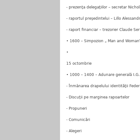
- prezenţa delegaţiilor – secretar Nicho
- raportul preşedintelui – Lillo Alessand
- raport financiar – trezorier Claude Ser
• 1600 – Simpozion „ Man and Woman
•
15 octombrie
• 1000 – 1400 – Adunare generală I.G.F
- Înmânarea drapelului identităţii Feder
- Discuţii pe marginea rapoartelor
- Propuneri
- Comunicări
- Alegeri