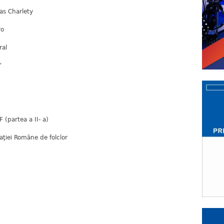
las Charlety
ro
ral
”
 (partea a II- a)
aţiei Române de folclor