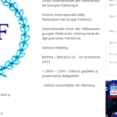
Sâm, 
Union Internationale des Federations
Sâm, 
de Groupes Folklorique
Unione Internazionale delle
Sâm, 
Federazioni dei Gruppi Folklorici
Internationale Union der Fokloreveini
Sâm, 
gungen Federacion Internacional de
Agrupaciones Folcloricas
Sâm, 
General meeting
Vin, 2
Bistrita – Romania 14 – 16 octombrie
2011
Vin, 1
• 1000 – 1200 – Salutul gazdelor şi
prezentarea delegaţiilor
- Salutul autorităţilor din România
andro şi
.F.