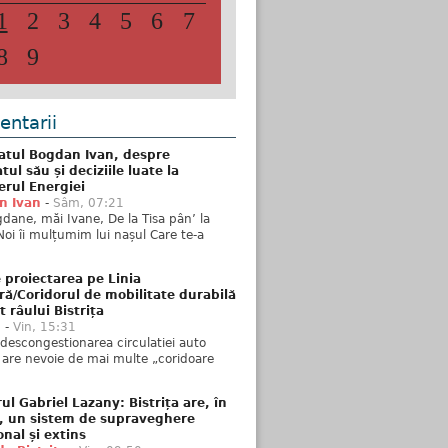
1
2
3
4
5
6
7
8
9
ntarii
atul Bogdan Ivan, despre
ul său și deciziile luate la
erul Energiei
n Ivan
-
Sâm, 07:21
dane, măi Ivane, De la Tisa pân’ la
Noi îi mulțumim lui nașul Care te-a
 proiectarea pe Linia
ră/Coridorul de mobilitate durabilă
t râului Bistrița
u
-
Vin, 15:31
descongestionarea circulatiei auto
a are nevoie de mai multe „coridoare
ul Gabriel Lazany: Bistrița are, în
t, un sistem de supraveghere
onal și extins