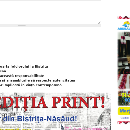
oarta folclorului la Bistriţa
pean
 această responsabilitate
e şi ansamblurile să respecte autencitatea
r implicată în viața contemporană