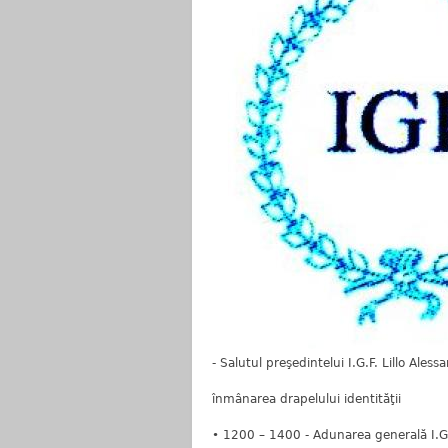
- Salutul preşedintelui I.G.F. Lillo Aless
înmânarea drapelului identităţii
• 1200 – 1400 - Adunarea generală I.G