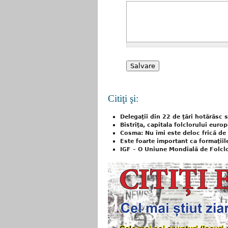
Citiţi şi:
Delegaţii din 22 de ţări hotărăsc s
Bistriţa, capitala folclorului euro
Cosma: Nu îmi este deloc frică de
Este foarte important ca formaţiil
IGF – O Uniune Mondială de Folclo