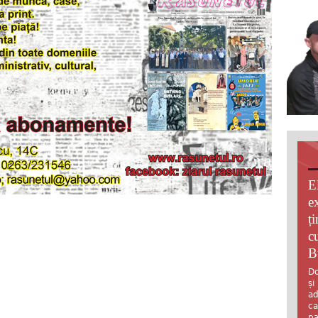
E
e
ț
c
B
Do
și
ad
ca
pa