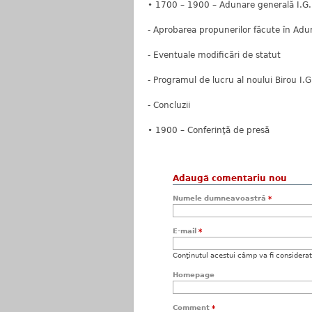
• 1700 – 1900 – Adunare generală I.G.F 
- Aprobarea propunerilor făcute în Ad
- Eventuale modificări de statut
- Programul de lucru al noului Birou I.G
- Concluzii
• 1900 – Conferinţă de presă
Adaugă comentariu nou
Numele dumneavoastră
*
E-mail
*
Conţinutul acestui câmp va fi considerat c
Homepage
Comment
*