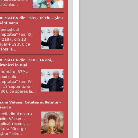
alizărilor...
EPTATEA din 1935. Telciu - Șieu
Sântioana
 periodicul
reptatea” (an. IX,
. 2187, din 13
nuarie 1935), ce
ărea la...
EPTATEA din 1930. 14 ani,
izonieri la ruși
 numărul 879 al
riodicului
reptatea” (an. IV,
n 13 septembrie
30), ce apărea la...
xim Vălean: Cetatea sufletului -
serica
ncitadinul nostru
xim Vălean a
blicat recent, la
itura "George
şbuc" din...