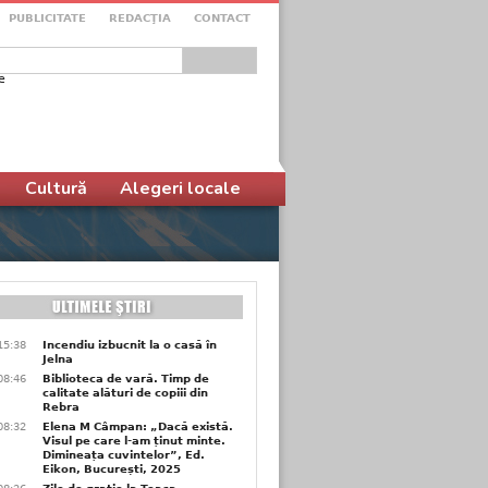
PUBLICITATE
REDACŢIA
CONTACT
e
ular de căutare
Cultură
Alegeri locale
15:38
Incendiu izbucnit la o casă în
Jelna
08:46
Biblioteca de vară. Timp de
calitate alături de copiii din
Rebra
08:32
Elena M Câmpan: „Dacă există.
Visul pe care l-am ținut minte.
Dimineața cuvintelor”, Ed.
Eikon, București, 2025