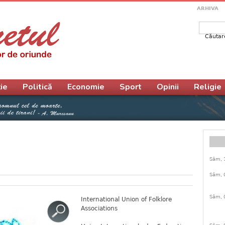
ARHIVA
Căutar
Form
ie
Politică
Economie
Sport
Opinii
Religie
Sâm, 
Sâm, 
Sâm, 
International Union of Folklore
Associations