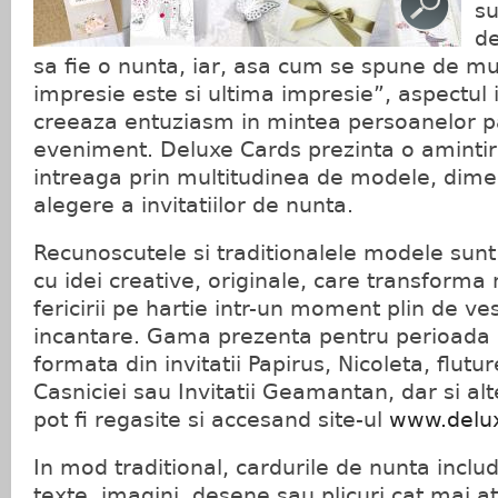
su
d
sa fie o nunta, iar, asa cum se spune de mu
impresie este si ultima impresie”, aspectul i
creeaza entuziasm in mintea persoanelor pa
eveniment. Deluxe Cards prezinta o amintir
intreaga prin multitudinea de modele, dimen
alegere a invitatiilor de nunta.
Recunoscutele si traditionalele modele sunt 
cu idei creative, originale, care transforma 
fericirii pe hartie intr-un moment plin de ve
incantare. Gama prezenta pentru perioada
formata din invitatii Papirus, Nicoleta, flut
Casniciei sau Invitatii Geamantan, dar si alt
pot fi regasite si accesand site-ul
www.delux
In mod traditional, cardurile de nunta inclu
texte, imagini, desene sau plicuri cat mai at