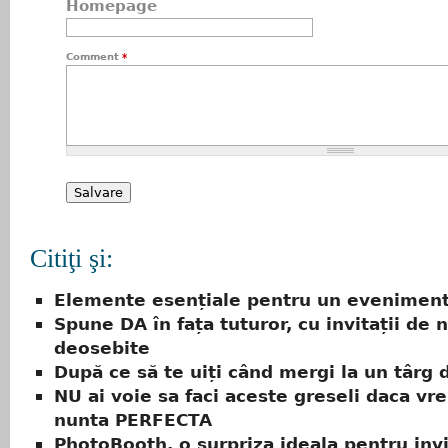
Homepage
Comment
*
Citiţi şi:
Elemente esențiale pentru un eveniment
Spune DA în fața tuturor, cu invitații de 
deosebite
După ce să te uiți când mergi la un târg 
NU ai voie sa faci aceste greseli daca vrei
nunta PERFECTA
PhotoBooth, o surpriza ideala pentru invi