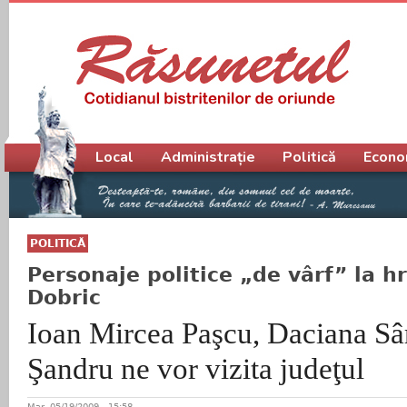
Meniu principal
Local
Administrație
Politică
Econo
POLITICĂ
Personaje politice „de vârf” la h
Dobric
Ioan Mircea Paşcu, Daciana Sâ
Şandru ne vor vizita judeţul
Mar, 05/19/2009 - 15:58