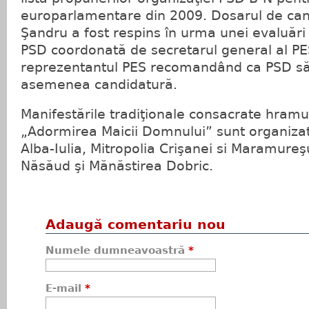
europarlamentare din 2009. Dosarul de cand
Şandru a fost respins în urma unei evaluări
PSD coordonată de secretarul general al PES
reprezentantul PES recomandând ca PSD să n
asemenea candidatură.
Manifestările tradiţionale consacrate hramul
„Adormirea Maicii Domnului” sunt organizate
Alba-Iulia, Mitropolia Crişanei si Maramureş
Năsăud şi Mănăstirea Dobric.
Adaugă comentariu nou
Numele dumneavoastră
*
E-mail
*