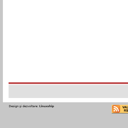
Design şi dezvoltare:
Linuxship