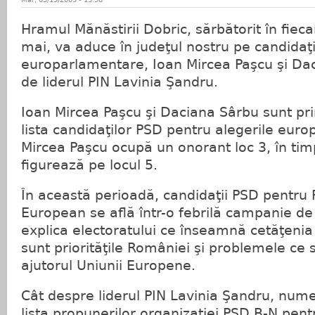
Hramul Mănăstirii Dobric, sărbătorit în fiec
mai, va aduce în judeţul nostru pe candidaţi
europarlamentare, Ioan Mircea Paşcu şi Dac
de liderul PIN Lavinia Şandru.
Ioan Mircea Paşcu şi Daciana Sârbu sunt prin
lista candidaţilor PSD pentru alegerile eur
Mircea Paşcu ocupă un onorant loc 3, în ti
figurează pe locul 5.
În această perioadă, candidaţii PSD pentru
European se află într-o febrilă campanie d
explica electoratului ce înseamnă cetăţeni
sunt priorităţile României şi problemele ce 
ajutorul Uniunii Europene.
Cât despre liderul PIN Lavinia Şandru, numel
lista propunerilor organizaţiei PSD B-N pent