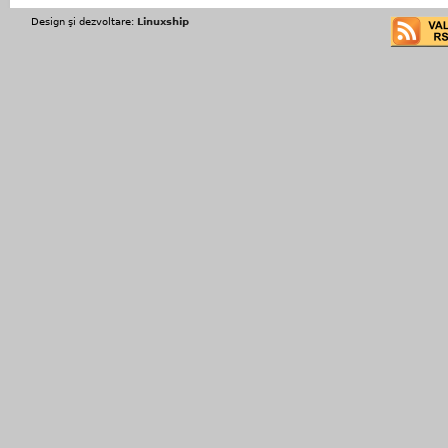
Design şi dezvoltare:
Linuxship