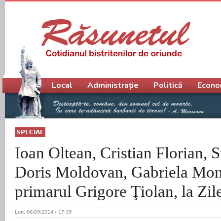
Meniu principal
Local
Administrație
Politică
Econo
SPECIAL
Ioan Oltean, Cristian Florian, 
Doris Moldovan, Gabriela Mont
primarul Grigore Ţiolan, la Zil
Lun, 06/09/2014 - 17:39