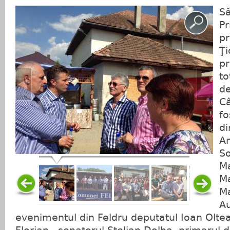
Să
Pr
pr
Ţi
pr
to
de
Câ
fo
di
An
So
Ma
Ma
Ma
Au
evenimentul din Feldru deputatul Ioan Oltea