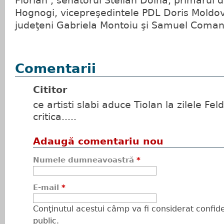
Florian , senatorul Stelian Dolha, primarul
Hognogi, vicepreşedintele PDL Doris Moldova
judeţeni Gabriela Montoiu şi Samuel Coman
Comentarii
Cititor
ce artisti slabi aduce Tiolan la zilele Feldr
critica.....
Adaugă comentariu nou
Numele dumneavoastră
*
E-mail
*
Conţinutul acestui câmp va fi considerat confiden
public.