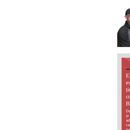
E
e
ț
c
B
Do
și
ad
ca
pa