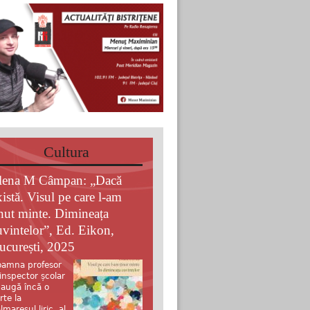
Cultura
lena M Câmpan: „Dacă
xistă. Visul pe care l-am
inut minte. Dimineața
uvintelor”, Ed. Eikon,
ucurești, 2025
amna profesor
 inspector școlar
augă încă o
rte la
lmaresul liric al