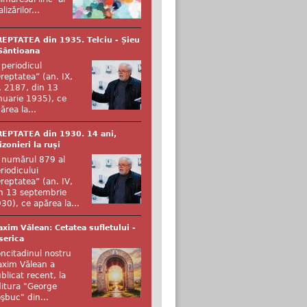
alizărilor...
EPTATEA din 1935. Telciu - Șieu
Sântioana
 periodicul
reptatea” (an. IX,
. 2187, din 13
nuarie 1935), ce
ărea la...
EPTATEA din 1930. 14 ani,
izonieri la ruși
 numărul 879 al
riodicului
reptatea” (an. IV,
n 13 septembrie
30), ce apărea la...
xim Vălean: Cetatea sufletului -
serica
ncitadinul nostru
xim Vălean a
blicat recent, la
itura "George
şbuc" din...