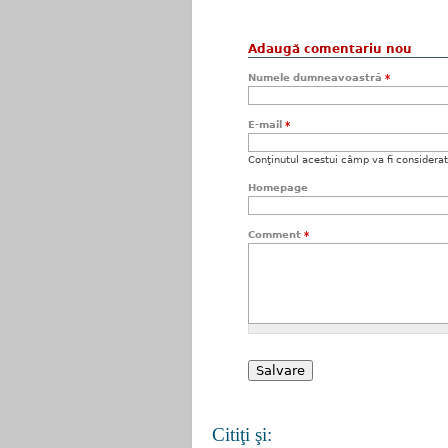
Adaugă comentariu nou
Numele dumneavoastră
*
E-mail
*
Conţinutul acestui câmp va fi considerat c
Homepage
Comment
*
Citiţi şi: