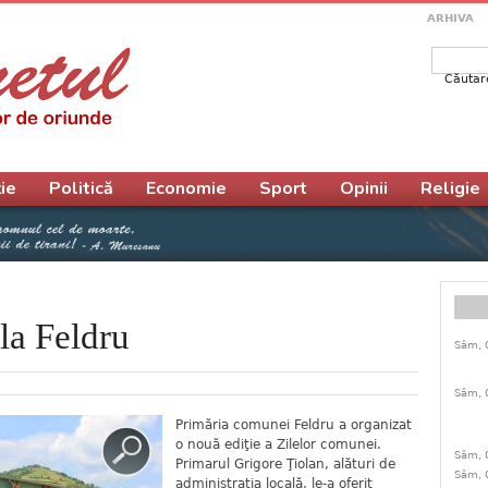
ARHIVA
Căutar
Form
ie
Politică
Economie
Sport
Opinii
Religie
la Feldru
Sâm, 
Sâm, 
Primăria comunei Feldru a organizat
o nouă ediţie a Zilelor comunei.
Sâm, 
Primarul Grigore Ţiolan, alături de
Sâm, 
administraţia locală, le-a oferit