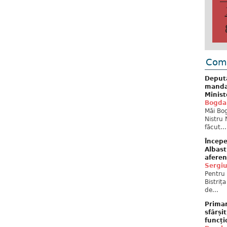
Come
Deput
mandat
Minist
Bogda
Măi Bog
Nistru 
făcut...
Începe
Albast
aferen
Sergi
Pentru 
Bistriț
de...
Primar
sfârși
funcți