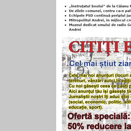
„Înstruţatul boului” de la Căianu
De zilele comunei, centru ca-n pa
Echipele PSD continuă periplul j
Mitropolitul Andrei, în mijlocul cr
Muzeul dedicat omului de radio Ge
Andrei