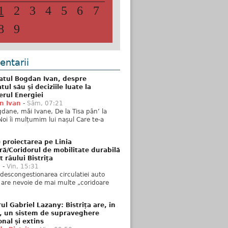
1
2
3
4
5
6
7
8
9
ntarii
atul Bogdan Ivan, despre
ul său și deciziile luate la
erul Energiei
n Ivan
-
Sâm, 07:21
dane, măi Ivane, De la Tisa pân’ la
Noi îi mulțumim lui nașul Care te-a
 proiectarea pe Linia
ră/Coridorul de mobilitate durabilă
t râului Bistrița
u
-
Vin, 15:31
descongestionarea circulatiei auto
a are nevoie de mai multe „coridoare
ul Gabriel Lazany: Bistrița are, în
t, un sistem de supraveghere
onal și extins