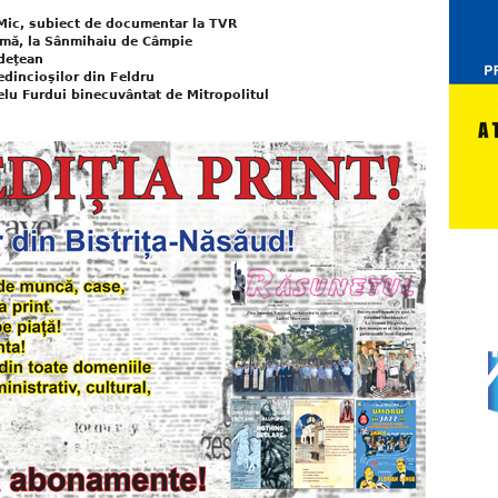
 Mic, subiect de documentar la TVR
lmă, la Sânmihaiu de Câmpie
udeţean
edincioşilor din Feldru
lu Furdui binecuvântat de Mitropolitul