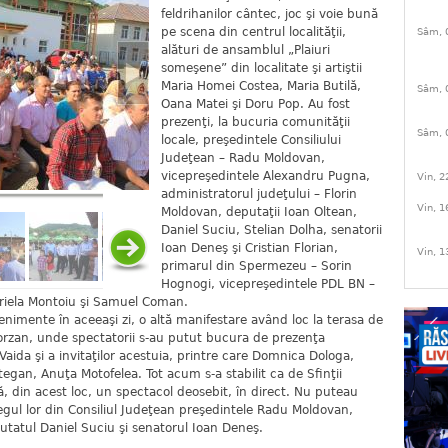
feldrihanilor cântec, joc şi voie bună
pe scena din centrul localităţii,
Sâm, 
alături de ansamblul „Plaiuri
someşene” din localitate şi artiştii
Maria Homei Costea, Maria Butilă,
Sâm, 
Oana Matei şi Doru Pop. Au fost
prezenţi, la bucuria comunităţii
Sâm, 
locale, preşedintele Consiliului
Judeţean – Radu Moldovan,
vicepreşedintele Alexandru Pugna,
Vin, 2
administratorul judeţului – Florin
Vin, 1
Moldovan, deputaţii Ioan Oltean,
Daniel Suciu, Stelian Dolha, senatorii
Ioan Deneş şi Cristian Florian,
Vin, 1
primarul din Spermezeu – Sorin
Hognogi, vicepreşedintele PDL BN –
abriela Montoiu şi Samuel Coman.
nimente în aceeaşi zi, o altă manifestare având loc la terasa de
orzan, unde spectatorii s-au putut bucura de prezenţa
 Vaida şi a invitaţilor acestuia, printre care Domnica Dologa,
tegan, Anuţa Motofelea. Tot acum s-a stabilit ca de Sfinţii
ă, din acest loc, un spectacol deosebit, în direct. Nu puteau
legul lor din Consiliul Judeţean preşedintele Radu Moldovan,
tatul Daniel Suciu şi senatorul Ioan Deneş.