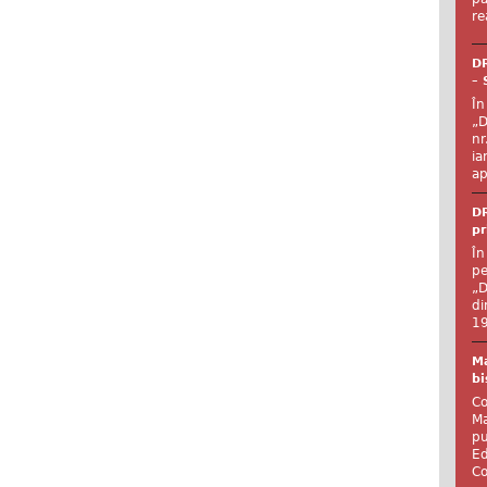
re
DR
– 
În
„D
nr
ia
ap
DR
pr
În
pe
„D
di
19
Ma
bi
Co
Ma
pu
Ed
Co