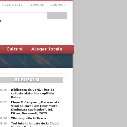
PUBLICITATE
REDACŢIA
CONTACT
e
ular de căutare
Cultură
Alegeri locale
08:46
Biblioteca de vară. Timp de
calitate alături de copiii din
Rebra
08:32
Elena M Câmpan: „Dacă există.
Visul pe care l-am ținut minte.
Dimineața cuvintelor”, Ed.
Eikon, București, 2025
08:26
Zile de grație la Teaca
08:20
Trei fete talentate de la Clubul