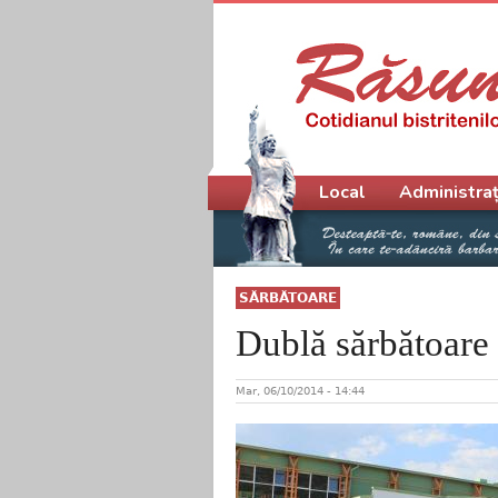
Meniu principal
Local
Administraț
SĂRBĂTOARE
Dublă sărbătoare 
Mar, 06/10/2014 - 14:44