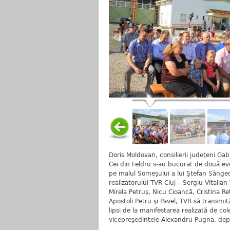
Doris Moldovan, consilierii judeţeni G
Cei din Feldru s-au bucurat de două eve
pe malul Someşului a lui Ştefan Sânge
realizatorului TVR Cluj – Sergiu Vitalian
Mirela Petruş, Nicu Cioancă, Cristina Re
Apostoli Petru şi Pavel, TVR să transmit
lipsi de la manifestarea realizată de co
vicepreşedintele Alexandru Pugna, depu