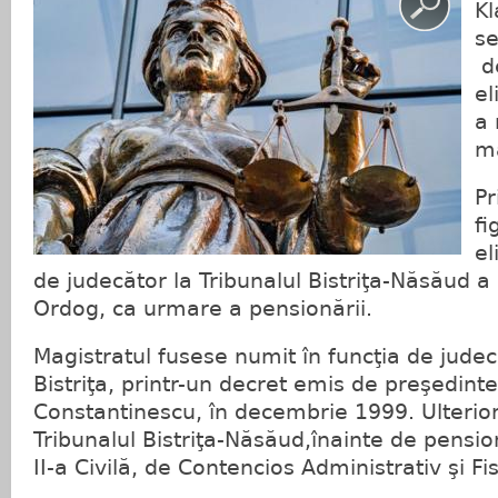
Kl
se
de
el
a 
ma
Pr
fi
el
de judecător la Tribunalul Bistriţa-Năsăud 
Ordog, ca urmare a pensionării.
Magistratul fusese numit în funcţia de judec
Bistriţa, printr-un decret emis de preşedinte
Constantinescu, în decembrie 1999. Ulterior,
Tribunalul Bistriţa-Năsăud,înainte de pension
II-a Civilă, de Contencios Administrativ şi Fis