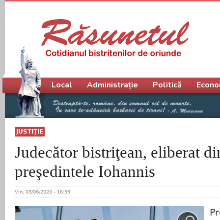
Meniu principal
Local
Administrație
Politică
Econo
JUSTIŢIE
Judecător bistriţean, eliberat di
preşedintele Iohannis
Vin, 03/06/2020 - 16:59
Pr