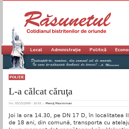
Meniu principal
Local
Administrație
Politică
Econo
POLIŢIE
L-a călcat căruţa
Vin, 05/15/2009 - 16:03
Menuţ Maximinian
Joi la ora 14.30, pe DN 17 D, în localitatea I
de 18 ani, din comună, transporta cu atelaju