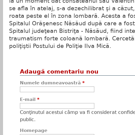
la un moment dat consăteanul său Valentin 
se afla în atelaj, s-a dezechilibrat şi a căzut
roata peste el în zona lombară. Acesta a fos
Spitalul Orăşenesc Năsăud după care a fost 
Spitalul judeţean Bistriţa - Năsăud, fiind int
traumatism forte coloană lombară. Cercetăr
poliţiştii Postului de Poliţie Ilva Mică.
Adaugă comentariu nou
Numele dumneavoastră
*
E-mail
*
Conţinutul acestui câmp va fi considerat confiden
public.
Homepage