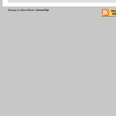
Design şi dezvoltare:
Linuxship