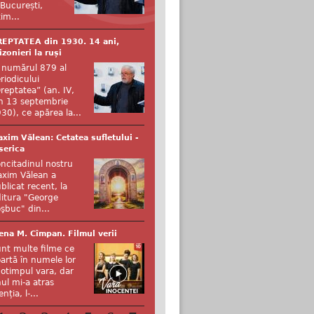
 București,
tim...
EPTATEA din 1930. 14 ani,
izonieri la ruși
 numărul 879 al
riodicului
reptatea” (an. IV,
n 13 septembrie
30), ce apărea la...
xim Vălean: Cetatea sufletului -
serica
ncitadinul nostru
xim Vălean a
blicat recent, la
itura "George
şbuc" din...
ena M. Cîmpan. Filmul verii
nt multe filme ce
artă în numele lor
otimpul vara, dar
ul mi-a atras
enția, l-...