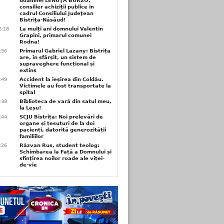
doamnei LENUŢA BURZO,
consilier achiziţii publice în
cadrul Consiliului Judeţean
Bistriţa-Năsăud!
6:18
La mulţi ani domnului Valentin
Grapini, primarul comunei
Rodna!
9:56
Primarul Gabriel Lazany: Bistrița
are, în sfârșit, un sistem de
supraveghere funcțional și
extins
9:49
Accident la ieșirea din Coldău.
Victimele au fost transportate la
spital
9:38
Biblioteca de vară din satul meu,
la Leșu!
6:44
SCJU Bistrița: Noi prelevări de
organe și țesuturi de la doi
pacienți, datorită generozității
familiilor
6:26
Răzvan Rus, student teolog:
Schimbarea la Față a Domnului și
sfințirea noilor roade ale viței-
de-vie