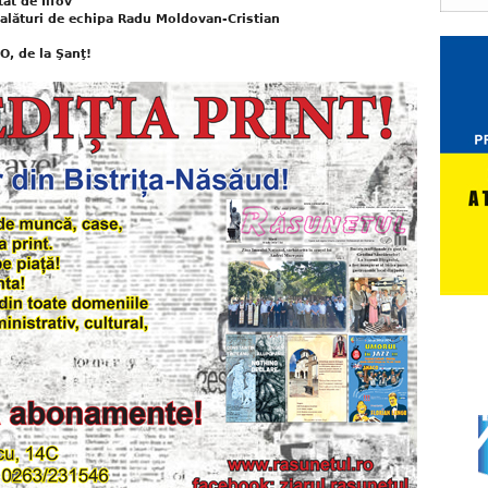
at de Ilfov
alături de echipa Radu Moldovan-Cristian
O, de la Şanţ!