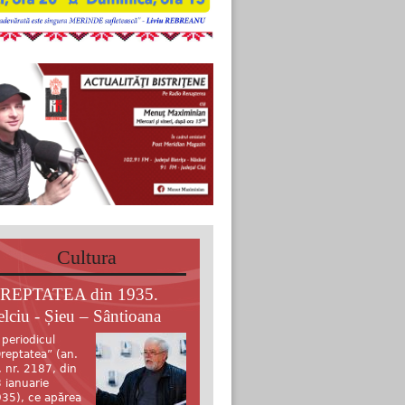
Cultura
REPTATEA din 1935.
elciu - Șieu – Sântioana
 periodicul
reptatea” (an.
, nr. 2187, din
 ianuarie
35), ce apărea