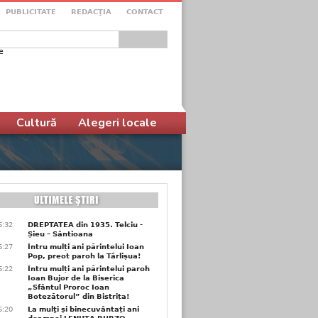
PUBLICITATE
REDACŢIA
CONTACT
e
ular de căutare
Cultură
Alegeri locale
6:32
DREPTATEA din 1935. Telciu -
Șieu – Sântioana
6:27
Întru mulți ani părintelui Ioan
Pop, preot paroh la Târlișua!
6:22
Întru mulți ani părintelui paroh
Ioan Bujor de la Biserica
„Sfântul Proroc Ioan
Botezătorul” din Bistrița!
6:20
La mulţi și binecuvântați ani