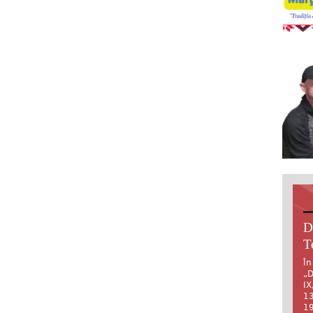
D
T
În
„D
IX
13
19