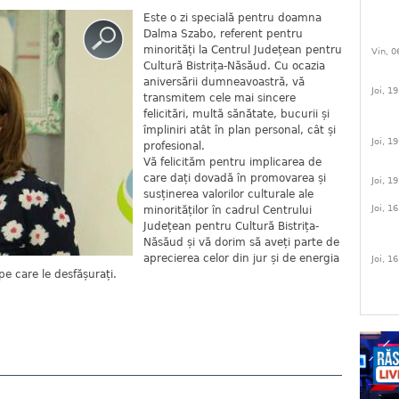
Este o zi specială pentru doamna
Dalma Szabo, referent pentru
minorități la Centrul Județean pentru
Vin, 0
Cultură Bistrița-Năsăud. Cu ocazia
aniversării dumneavoastră, vă
Joi, 1
transmitem cele mai sincere
felicitări, multă sănătate, bucurii și
împliniri atât în plan personal, cât și
Joi, 1
profesional.
Vă felicităm pentru implicarea de
care dați dovadă în promovarea și
Joi, 1
susținerea valorilor culturale ale
Joi, 1
minorităților în cadrul Centrului
Județean pentru Cultură Bistrița-
Năsăud și vă dorim să aveți parte de
aprecierea celor din jur și de energia
Joi, 1
e care le desfășurați.