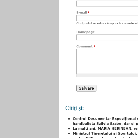
E-mail
*
Conţinutul acestui câmp va fi considerat c
Homepage
Comment
*
Citiţi şi:
Centrul Documentar Expoziţional di
handbalista Szilvia Szabo, dar şi p
La mulţi ani, MARIA HERINEAN, ref
Ministrul Tineretului şi Sportului