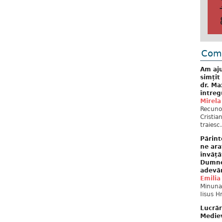
Come
Am aju
simțit
dr. Ma
întreg
Mirela
Recuno
Cristia
traiesc.
Părint
ne ara
învăță
Dumne
adevă
Emilia
Minunat
Iisus H
Lucrăr
Mediev