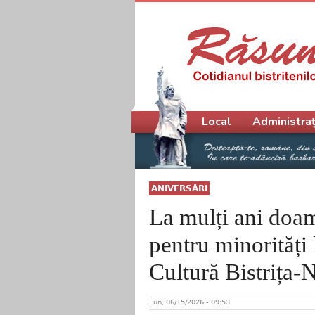
Meniu principal
Local
Administraț
ANIVERSĂRI
La mulți ani doa
pentru minorități
Cultură Bistrița-
Lun, 06/15/2026 - 09:53