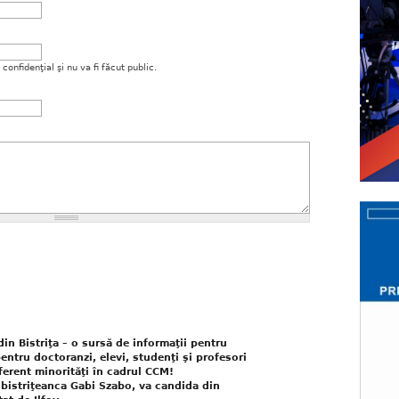
onfidenţial şi nu va fi făcut public.
n Bistriţa – o sursă de informaţii pentru
entru doctoranzi, elevi, studenţi şi profesori
erent minorităţi în cadrul CCM!
, bistriţeanca Gabi Szabo, va candida din