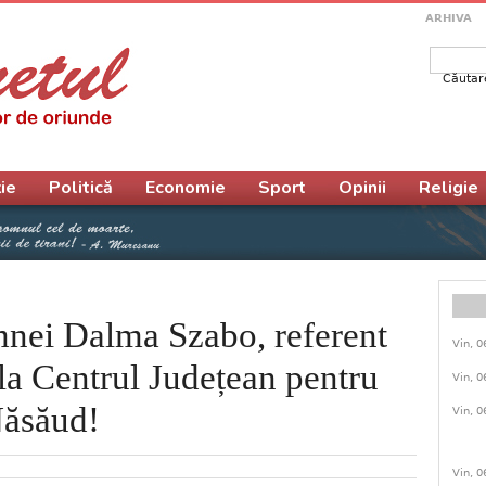
ARHIVA
Căutar
Form
ie
Politică
Economie
Sport
Opinii
Religie
mnei Dalma Szabo, referent
Vin, 0
 la Centrul Județean pentru
Vin, 0
Năsăud!
Vin, 0
Vin, 0