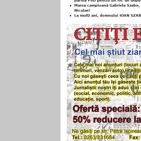
partea PSD pentru un loc de deput
Marea campioană Gabriela Szabo, 
Niculae!
La mulţi ani, domnului IOAN SZAB