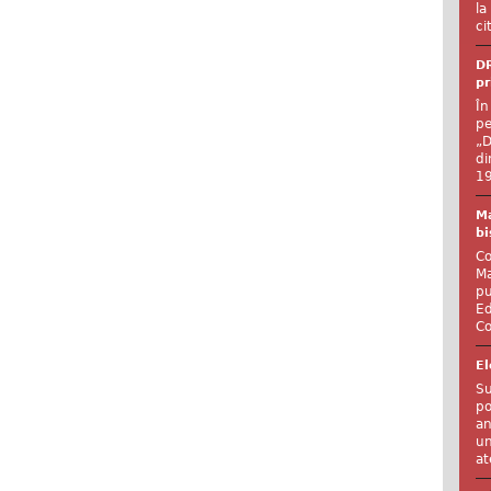
la
ci
DR
pr
În
pe
„D
di
19
Ma
bi
Co
Ma
pu
Ed
Co
El
Su
po
an
un
at