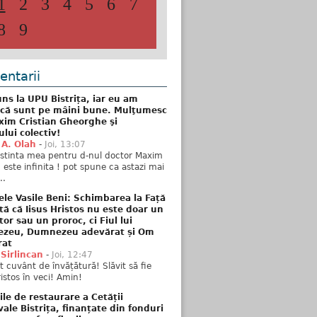
1
2
3
4
5
6
7
8
9
ntarii
ns la UPU Bistrița, iar eu am
 că sunt pe mâini bune. Mulţumesc
xim Cristian Gheorghe şi
ului colectiv!
 A. Olah
-
Joi, 13:07
stinta mea pentru d-nul doctor Maxim
n este infinita ! pot spune ca astazi mai
..
ele Vasile Beni: Schimbarea la Față
tă că Iisus Hristos nu este doar un
tor sau un proroc, ci Fiul lui
zeu, Dumnezeu adevărat și Om
rat
 Sirlincan
-
Joi, 12:47
 cuvânt de învățătură! Slăvit să fie
ristos în veci! Amin!
ile de restaurare a Cetății
ale Bistrița, finanțate din fonduri