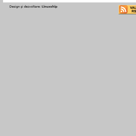
Design şi dezvoltare:
Linuxship