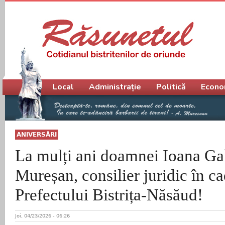
Meniu principal
Local
Administrație
Politică
Econo
ANIVERSĂRI
La mulți ani doamnei Ioana Ga
Mureșan, consilier juridic în cad
Prefectului Bistrița-Năsăud!
Joi, 04/23/2026 - 06:26