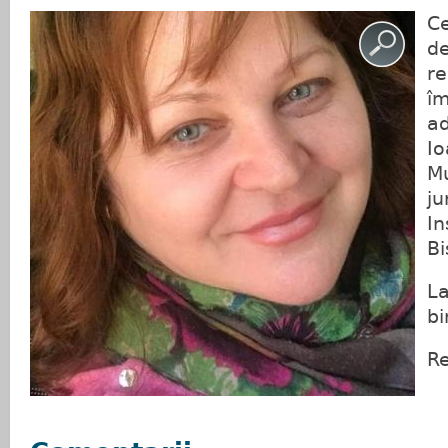
Ce
de
re
îm
a
Io
Mu
ju
In
Bi
La
bi
Re