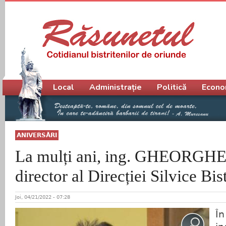
Meniu principal
Local
Administrație
Politică
Econo
ANIVERSĂRI
La mulți ani, ing. GHEORGH
director al Direcției Silvice Bist
Joi, 04/21/2022 - 07:28
În