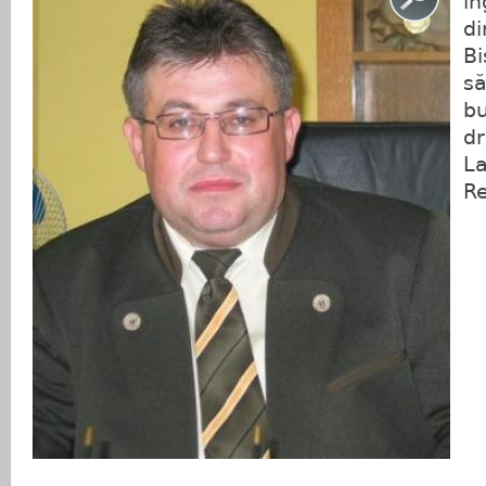
i
di
Bi
să
bu
dr
La
Re