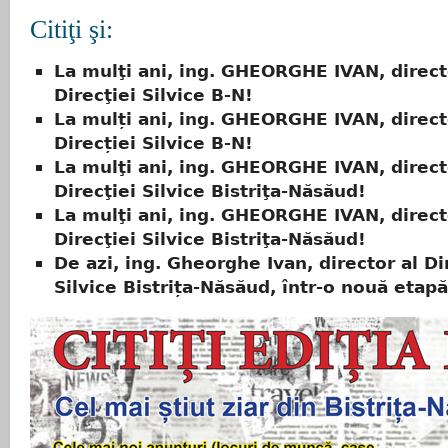
Citiţi şi:
La mulţi ani, ing. GHEORGHE IVAN, direct
Direcţiei Silvice B-N!
La mulți ani, ing. GHEORGHE IVAN, direct
Direcției Silvice B-N!
La mulţi ani, ing. GHEORGHE IVAN, direct
Direcţiei Silvice Bistriţa-Năsăud!
La mulţi ani, ing. GHEORGHE IVAN, direct
Direcţiei Silvice Bistriţa-Năsăud!
De azi, ing. Gheorghe Ivan, director al Di
Silvice Bistrița-Năsăud, într-o nouă etapă 