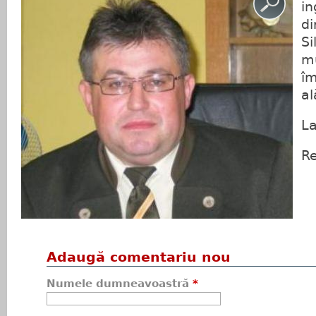
i
di
Si
mu
îm
al
La
Re
Adaugă comentariu nou
Numele dumneavoastră
*