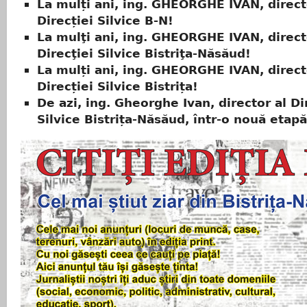
La mulți ani, ing. GHEORGHE IVAN, direct
Direcției Silvice B-N!
La mulţi ani, ing. GHEORGHE IVAN, direct
Direcţiei Silvice Bistriţa-Năsăud!
La mulți ani, ing. GHEORGHE IVAN, direct
Direcției Silvice Bistrița!
De azi, ing. Gheorghe Ivan, director al Di
Silvice Bistrița-Năsăud, într-o nouă etapă 