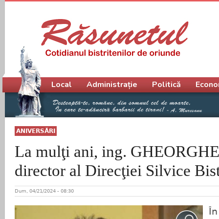
Meniu principal
Local
Administrație
Politică
Econo
ANIVERSĂRI
La mulţi ani, ing. GHEORGH
director al Direcţiei Silvice Bi
Dum, 04/21/2024 - 08:30
În