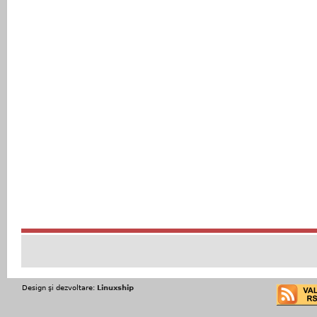
Design şi dezvoltare:
Linuxship