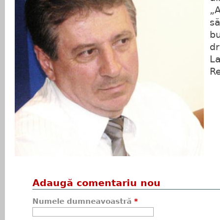
„A
să
bu
dr
La
Re
Adaugă comentariu nou
Numele dumneavoastră
*