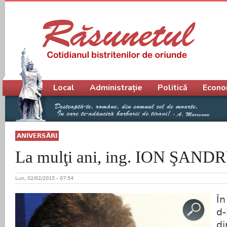
Meniu principal
Local
Administrație
Politică
Econo
ANIVERSĂRI
La mulţi ani, ing. ION ŞAND
Lun, 02/02/2015 - 07:54
În
d-
di