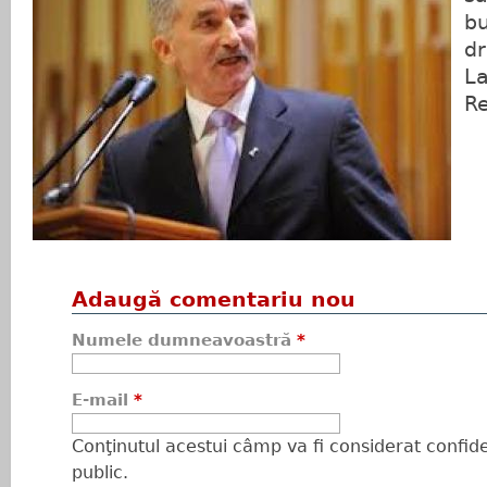
bu
dr
La
Re
Adaugă comentariu nou
Numele dumneavoastră
*
E-mail
*
Conţinutul acestui câmp va fi considerat confiden
public.