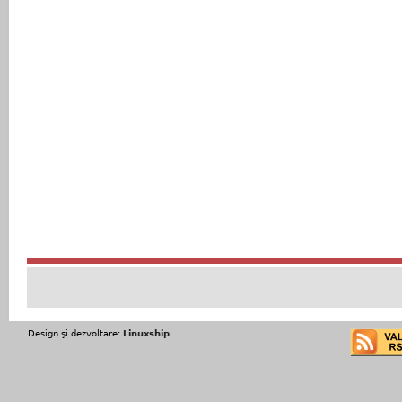
Design şi dezvoltare:
Linuxship