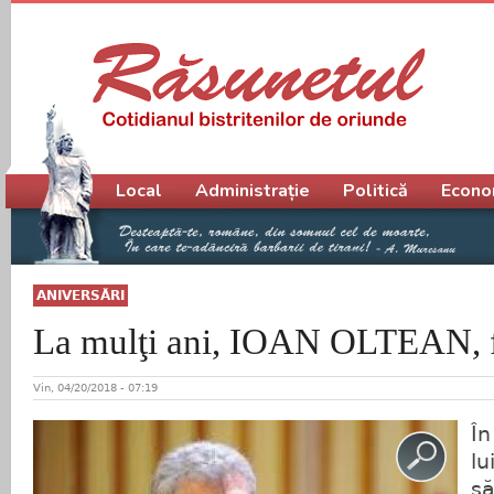
Meniu principal
Local
Administrație
Politică
Econo
ANIVERSĂRI
La mulţi ani, IOAN OLTEAN, f
Vin, 04/20/2018 - 07:19
În
lu
să