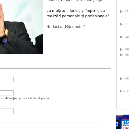
La mulţi ani, fericiţi şi împliniţi cu 
Joi, 1
realizări personale şi profesionale!
Joi, 1
Redacţia „Răsunetul”
Joi, 1
Joi, 0
Joi, 0
Joi, 0
Mie, 2
onfidenţial şi nu va fi făcut public.