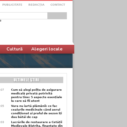
PUBLICITATE
REDACŢIA
CONTACT
e
ular de căutare
Cultură
Alegeri locale
1:07
Cum să alegi polița de asigurare
medicală privată potrivită
pentru tine: 5 aspecte esențiale
la care să fii atent
1:05
Vara nu iartă plămânii: ce fac
ceaiurile medicinale când aerul
condiționat și praful de sezon îți
dau bătăi de cap
1:03
Lucrările de restaurare a Cetății
Medievale Bistrița, finanțate din