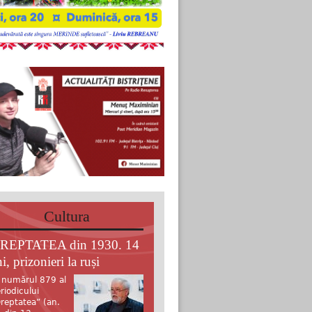
Cultura
REPTATEA din 1930. 14
i, prizonieri la ruși
 numărul 879 al
riodicului
reptatea” (an.