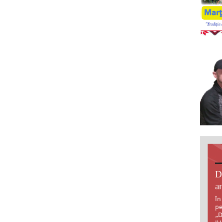
D
an
În
pe
„D