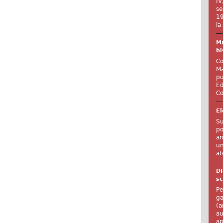
IV
se
19
la
Ma
bi
Co
Ma
pu
Ed
Co
El
Su
po
an
un
at
D
sc
Pe
ga
(a
au
ap