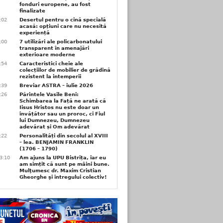
fonduri europene, au fost
finalizate
1:02
Desertul pentru o cină specială
acasă: opțiuni care nu necesită
experiență
1:00
7 utilizări ale policarbonatului
transparent în amenajări
exterioare moderne
0:54
Caracteristici cheie ale
colecțiilor de mobilier de grădină
rezistent la intemperii
6:39
Breviar ASTRA – iulie 2026
6:26
Părintele Vasile Beni:
Schimbarea la Față ne arată că
Iisus Hristos nu este doar un
învățător sau un proroc, ci Fiul
lui Dumnezeu, Dumnezeu
adevărat și Om adevărat
6:22
Personalități din secolul al XVIII
– lea. BENJAMIN FRANKLIN
(1706 – 1790)
3:10
Am ajuns la UPU Bistrița, iar eu
am simțit că sunt pe mâini bune.
Mulţumesc dr. Maxim Cristian
Gheorghe şi întregului colectiv!