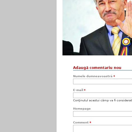
Adaugă comentariu nou
Numele dumneavoastră
*
E-mail
*
Conţinutul acestui câmp va fi considerat c
Homepage
Comment
*