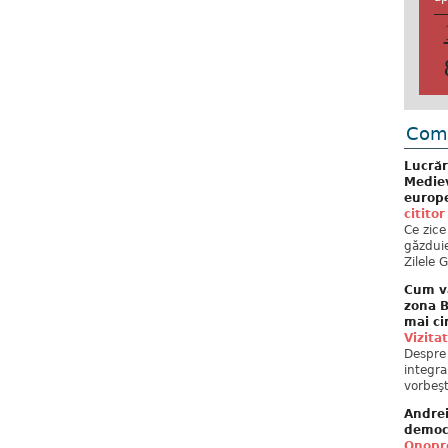
Come
Lucrăr
Mediev
europe
cititor
Ce zice
găzduie
Zilele 
Cum va
zona B
mai ci
Vizita
Despre 
integra
vorbeşt
Andre
democ
Onopre