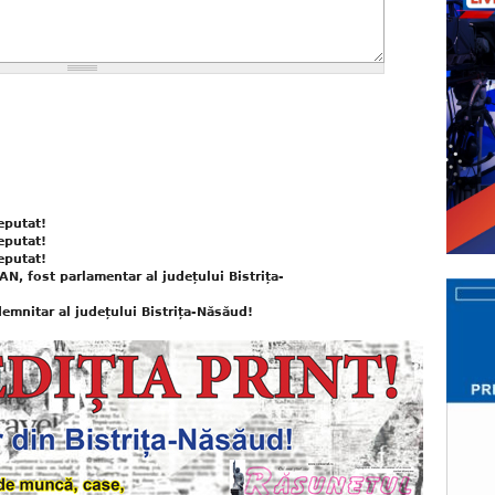
eputat!
eputat!
eputat!
N, fost parlamentar al județului Bistrița-
demnitar al județului Bistrița-Năsăud!