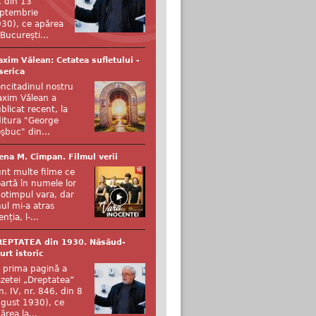
, din 13
ptembrie
30), ce apărea
 București...
xim Vălean: Cetatea sufletului -
serica
ncitadinul nostru
xim Vălean a
blicat recent, la
itura "George
şbuc" din...
ena M. Cîmpan. Filmul verii
nt multe filme ce
artă în numele lor
otimpul vara, dar
ul mi-a atras
enția, l-...
REPTATEA din 1930. Năsăud-
urt istoric
 prima pagină a
zetei „Dreptatea”
n. IV, nr. 846, din 8
gust 1930), ce
ărea la...