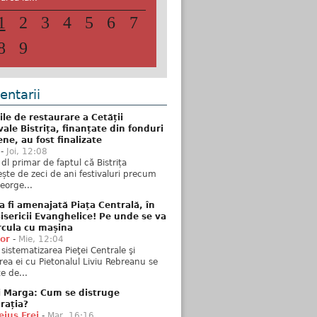
1
2
3
4
5
6
7
8
9
ntarii
ile de restaurare a Cetății
ale Bistrița, finanțate din fonduri
ne, au fost finalizate
-
Joi, 12:08
 dl primar de faptul că Bistrița
ște de zeci de ani festivaluri precum
George...
 fi amenajată Piața Centrală, în
isericii Evanghelice! Pe unde se va
rcula cu mașina
tor
-
Mie, 12:04
sistematizarea Pieţei Centrale şi
rea ei cu Pietonalul Liviu Rebreanu se
e de...
i Marga: Cum se distruge
rația?
ius Frei
-
Mar, 16:16