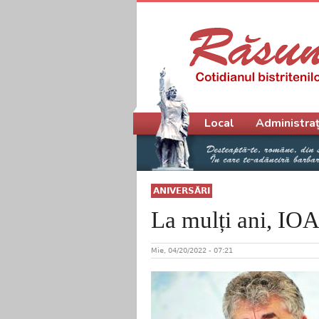
Meniu principal
Local
Administraț
ANIVERSĂRI
La mulți ani, IO
Mie, 04/20/2022 - 07:21