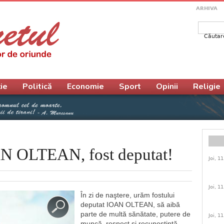
ARHIVA
Căutar
Form
ie
Politică
Economie
Sport
Opinii
Religie
AN OLTEAN, fost deputat!
Joi, 1
Joi, 1
În zi de naştere, urăm fostului
deputat IOAN OLTEAN, să aibă
parte de multă sănătate, putere de
Joi, 1
muncă, respect și recunoștință.