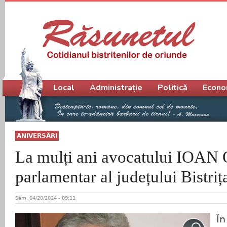
Meniu principal
Local
Administrație
Politică
Econo
ANIVERSĂRI
La mulți ani avocatului IOAN
parlamentar al județului Bistri
Sâm, 04/20/2024 - 09:11
În