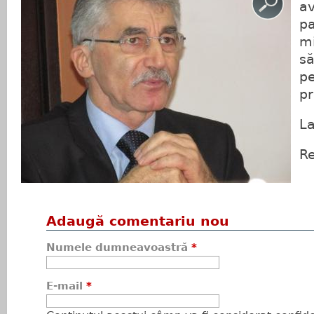
av
pa
mi
să
pe
pr
La
Re
Adaugă comentariu nou
Numele dumneavoastră
*
E-mail
*