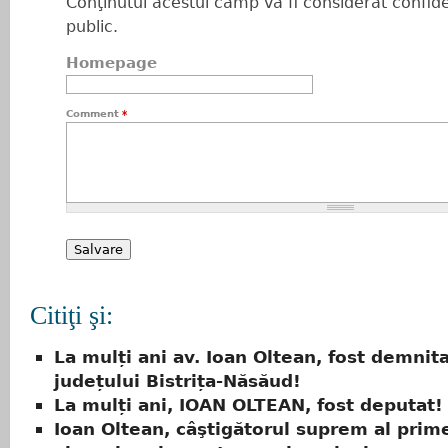
Conţinutul acestui câmp va fi considerat confiden
public.
Homepage
Comment
*
Citiţi şi:
La mulți ani av. Ioan Oltean, fost demnita
județului Bistrița-Năsăud!
La mulți ani, IOAN OLTEAN, fost deputat!
Ioan Oltean, câştigătorul suprem al prim