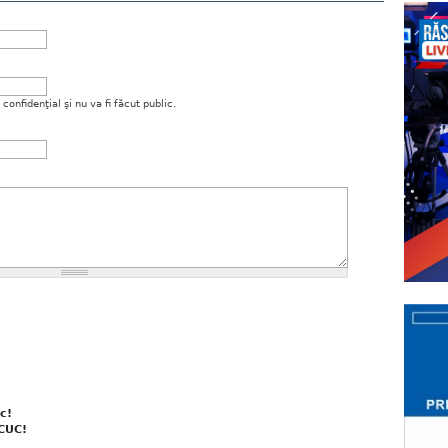
onfidenţial şi nu va fi făcut public.
c!
 CUC!