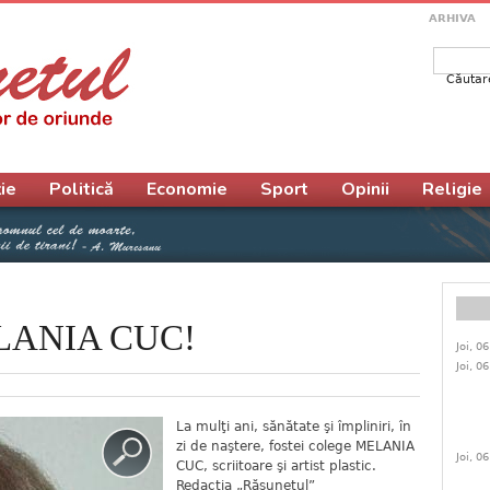
ARHIVA
Căutar
Form
ie
Politică
Economie
Sport
Opinii
Religie
MELANIA CUC!
Joi, 0
Joi, 0
La mulţi ani, sănătate şi împliniri, în
zi de naştere, fostei colege MELANIA
Joi, 0
CUC, scriitoare şi artist plastic.
Redacţia „Răsunetul”