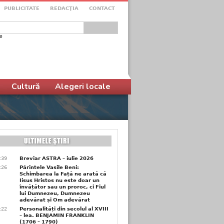
PUBLICITATE
REDACŢIA
CONTACT
e
ular de căutare
Cultură
Alegeri locale
6:39
Breviar ASTRA – iulie 2026
6:26
Părintele Vasile Beni:
Schimbarea la Față ne arată că
Iisus Hristos nu este doar un
învățător sau un proroc, ci Fiul
lui Dumnezeu, Dumnezeu
adevărat și Om adevărat
6:22
Personalități din secolul al XVIII
– lea. BENJAMIN FRANKLIN
(1706 – 1790)