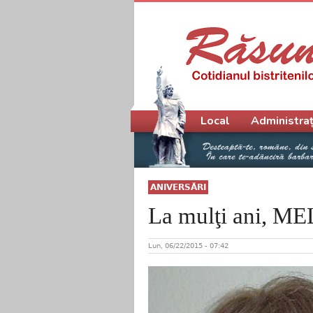
Meniu principal
Local
Administraț
ANIVERSĂRI
La mulţi ani, 
Lun, 06/22/2015 - 07:42