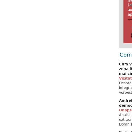
ga
(a
au
ap
Come
Cum va
zona B
mai ci
Vizita
Despre 
integra
vorbeşt
Andre
democ
Onopre
Analiz
extraor
Domnia