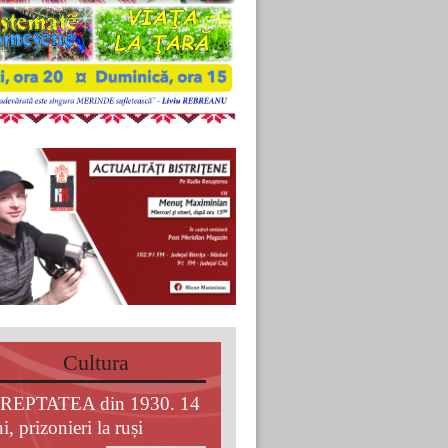
Cultura
REPTATEA din 1930. 14
i, prizonieri la ruși