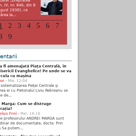
zetei „Dreptatea”
n. IV, nr. 846, din 8
gust 1930), ce
ărea la...
1
2
3
4
5
6
7
8
9
ntarii
 fi amenajată Piața Centrală, în
isericii Evanghelice! Pe unde se va
rcula cu mașina
tor
-
Mie, 12:04
sistematizarea Pieţei Centrale şi
rea ei cu Pietonalul Liviu Rebreanu se
e de...
i Marga: Cum se distruge
rația?
ius Frei
-
Mar, 16:16
ele profesorului ANDREI MARGA sunt
dinar de documentate, docte. Prin
 Sa putem...