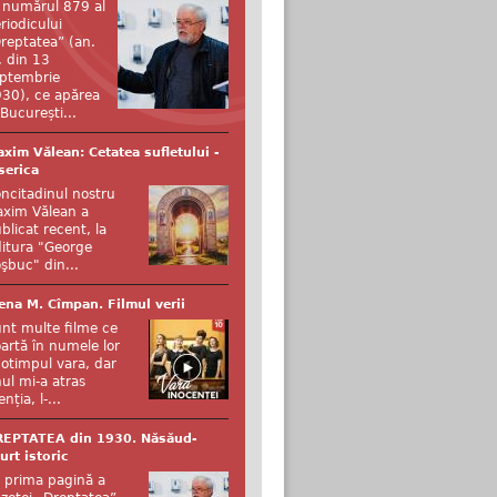
 numărul 879 al
riodicului
reptatea” (an.
, din 13
ptembrie
30), ce apărea
 București...
xim Vălean: Cetatea sufletului -
serica
ncitadinul nostru
xim Vălean a
blicat recent, la
itura "George
şbuc" din...
ena M. Cîmpan. Filmul verii
nt multe filme ce
artă în numele lor
otimpul vara, dar
ul mi-a atras
enția, l-...
REPTATEA din 1930. Năsăud-
urt istoric
 prima pagină a