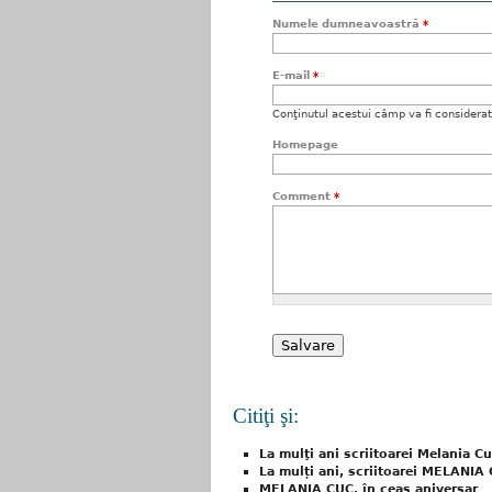
Numele dumneavoastră
*
E-mail
*
Conţinutul acestui câmp va fi considerat c
Homepage
Comment
*
Citiţi şi:
La mulţi ani scriitoarei Melania Cu
La mulți ani, scriitoarei MELANIA
MELANIA CUC, în ceas aniversar