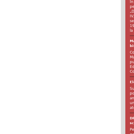
În
pe
„D
IV
se
19
la
Ma
bi
Co
Ma
pu
Ed
Co
El
Su
po
an
un
at
D
sc
Pe