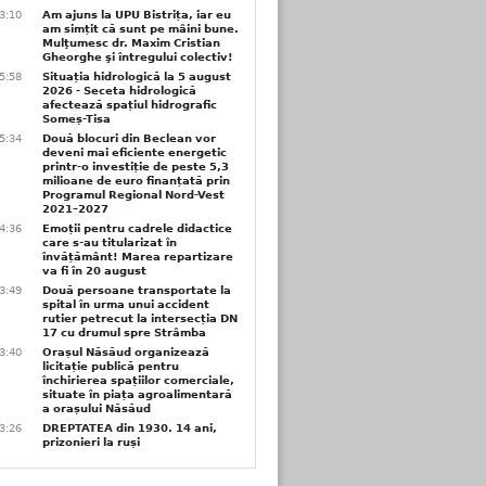
3:10
Am ajuns la UPU Bistrița, iar eu
am simțit că sunt pe mâini bune.
Mulţumesc dr. Maxim Cristian
Gheorghe şi întregului colectiv!
5:58
Situația hidrologică la 5 august
2026 - Seceta hidrologică
afectează spațiul hidrografic
Someș-Tisa
5:34
Două blocuri din Beclean vor
deveni mai eficiente energetic
printr-o investiție de peste 5,3
milioane de euro finanțată prin
Programul Regional Nord-Vest
2021–2027
4:36
Emoții pentru cadrele didactice
care s-au titularizat în
învățământ! Marea repartizare
va fi în 20 august
3:49
Două persoane transportate la
spital în urma unui accident
rutier petrecut la intersecția DN
17 cu drumul spre Strâmba
3:40
Orașul Năsăud organizează
licitație publică pentru
închirierea spațiilor comerciale,
situate în piața agroalimentară
a orașului Năsăud
3:26
DREPTATEA din 1930. 14 ani,
prizonieri la ruși