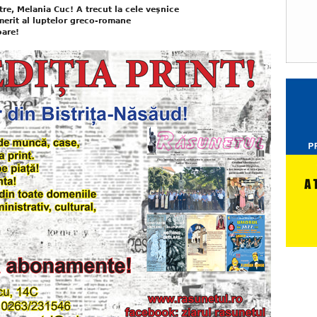
re, Melania Cuc! A trecut la cele veşnice
erit al luptelor greco-romane
oare!