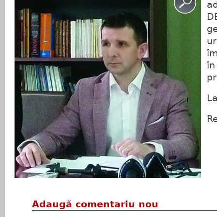
a
DE
ge
ur
îm
în
pr
La
Re
Adaugă comentariu nou