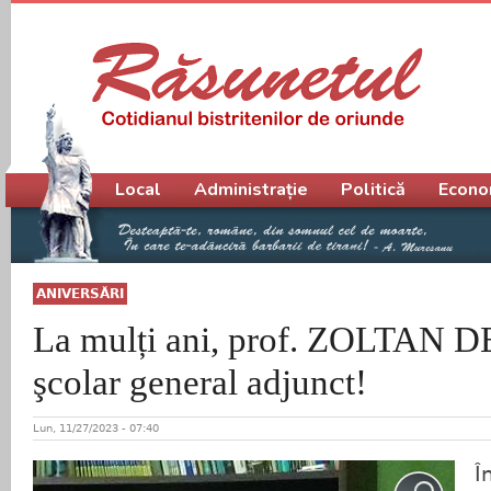
Meniu principal
Local
Administrație
Politică
Econo
ANIVERSĂRI
La mulți ani, prof. ZOLTAN D
şcolar general adjunct!
Lun, 11/27/2023 - 07:40
În