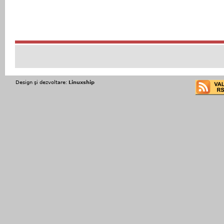
Design şi dezvoltare:
Linuxship