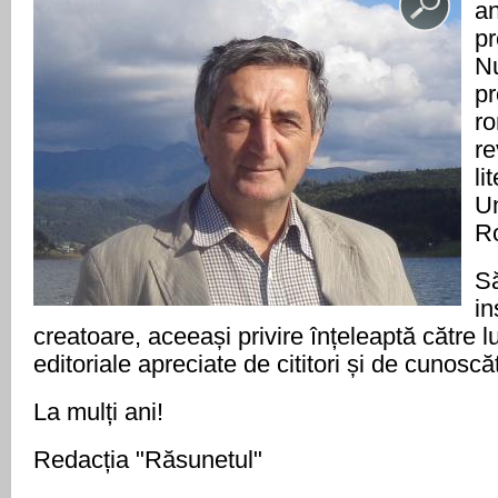
a
pr
Nu
pr
ro
re
li
Un
R
Să
in
creatoare, aceeași privire înțeleaptă către 
editoriale apreciate de cititori și de cunoscăt
La mulți ani!
Redacția "Răsunetul"