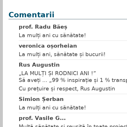
Comentarii
prof. Radu Băeș
La mulți ani cu sănătate!
veronica oșorheian
La mulți ani, sănătate și bucurii!
Rus Augustin
„LA MULȚI ȘI RODNICI ANI !”
Să aveți ... „99 % inspirație și 1 % trans
Cu prețuire și respect, Rus Augustin
Simion Șerban
La mulți ani cu sănătate!
prof. Vasile G...
Multă sănătate și reușită în toate proiec