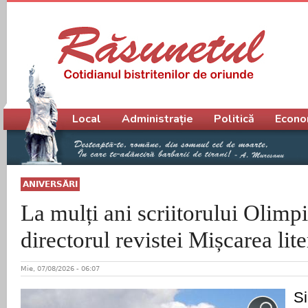
Meniu principal
Local
Administrație
Politică
Econo
ANIVERSĂRI
La mulți ani scriitorului Olimp
directorul revistei Mișcarea lite
Mie, 07/08/2026 - 06:07
Si