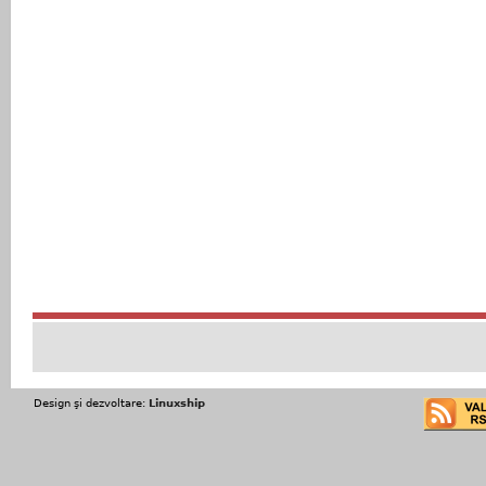
Design şi dezvoltare:
Linuxship