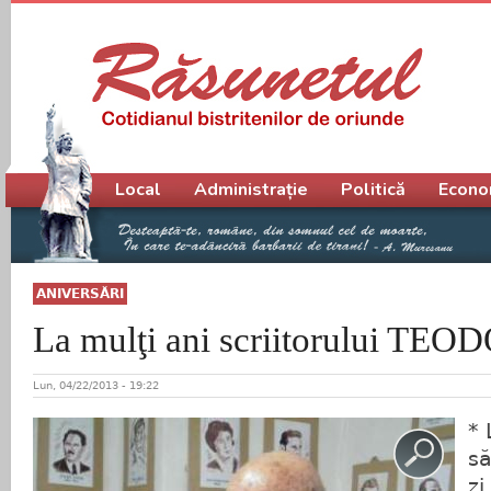
Meniu principal
Local
Administrație
Politică
Econo
ANIVERSĂRI
La mulţi ani scriitorului T
Lun, 04/22/2013 - 19:22
* 
să
zi