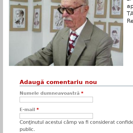
ap
TA
Re
Adaugă comentariu nou
Numele dumneavoastră
*
E-mail
*
Conţinutul acestui câmp va fi considerat confiden
public.