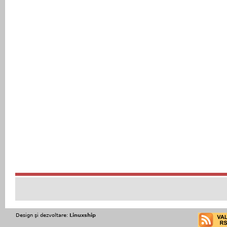
Design şi dezvoltare:
Linuxship