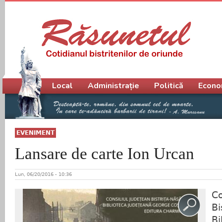
Meniu principal
Local
Administrație
Politică
Econo
EVENIMENT
Lansare de carte Ion Urcan
Lun, 06/20/2016 - 10:36
Co
Bi
Bi