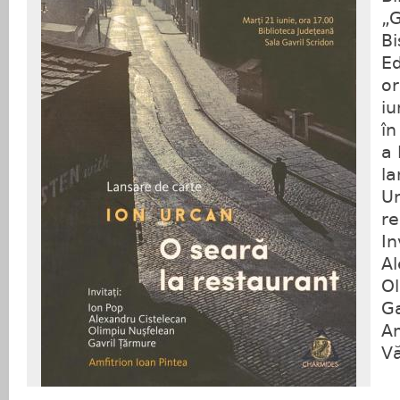
„
Bi
Ed
or
iu
în
a 
la
Ur
re
In
Al
Ol
Ga
Am
V