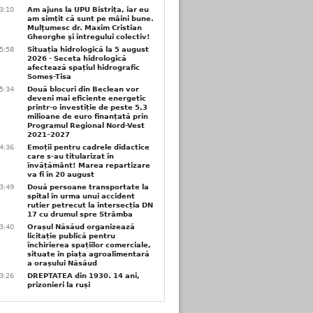
3:10
Am ajuns la UPU Bistrița, iar eu
am simțit că sunt pe mâini bune.
Mulţumesc dr. Maxim Cristian
Gheorghe şi întregului colectiv!
5:58
Situația hidrologică la 5 august
2026 - Seceta hidrologică
afectează spațiul hidrografic
Someș-Tisa
5:34
Două blocuri din Beclean vor
deveni mai eficiente energetic
printr-o investiție de peste 5,3
milioane de euro finanțată prin
Programul Regional Nord-Vest
2021–2027
4:36
Emoții pentru cadrele didactice
care s-au titularizat în
învățământ! Marea repartizare
va fi în 20 august
3:49
Două persoane transportate la
spital în urma unui accident
rutier petrecut la intersecția DN
17 cu drumul spre Strâmba
3:40
Orașul Năsăud organizează
licitație publică pentru
închirierea spațiilor comerciale,
situate în piața agroalimentară
a orașului Năsăud
3:26
DREPTATEA din 1930. 14 ani,
prizonieri la ruși