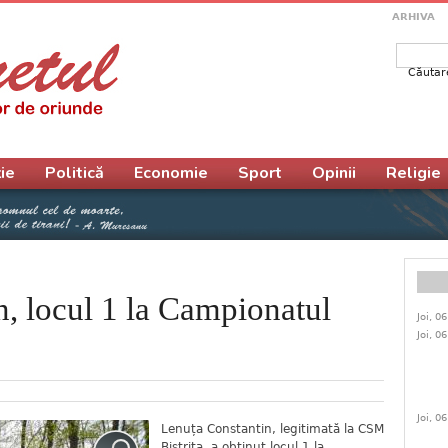
ARHIVA
Căutar
Form
ie
Politică
Economie
Sport
Opinii
Religie
, locul 1 la Campionatul
Joi, 0
Joi, 0
Joi, 0
Lenuța Constantin, legitimată la CSM
Bistrița, a obținut locul 1 la