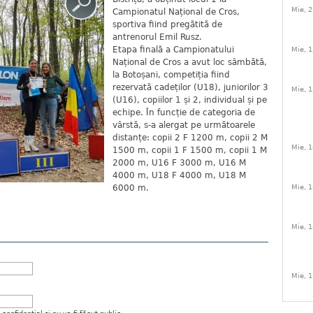
Mie, 2
Campionatul Național de Cros,
sportiva fiind pregătită de
antrenorul Emil Rusz.
Etapa finală a Campionatului
Mie, 1
Național de Cros a avut loc sâmbătă,
la Botoșani, competiția fiind
rezervată cadeților (U18), juniorilor 3
Mie, 1
(U16), copiilor 1 și 2, individual și pe
echipe. În funcție de categoria de
vârstă, s-a alergat pe următoarele
distanțe: copii 2 F 1200 m, copii 2 M
Mie, 1
1500 m, copii 1 F 1500 m, copii 1 M
2000 m, U16 F 3000 m, U16 M
4000 m, U18 F 4000 m, U18 M
6000 m.
Mie, 1
Mie, 1
Mie, 1