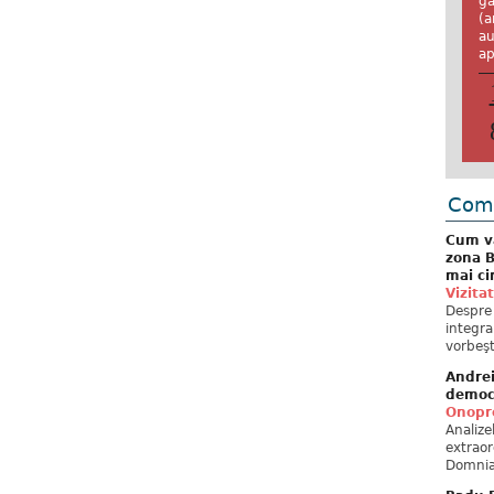
ga
(a
au
ap
Come
Cum va
zona B
mai ci
Vizita
Despre 
integra
vorbeşt
Andre
democ
Onopre
Analiz
extraor
Domnia