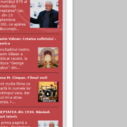
 numărul 879 al
riodicului
reptatea” (an.
, din 13
ptembrie
30), ce apărea
 București...
xim Vălean: Cetatea sufletului -
serica
ncitadinul nostru
xim Vălean a
blicat recent, la
itura "George
şbuc" din...
ena M. Cîmpan. Filmul verii
nt multe filme ce
artă în numele lor
otimpul vara, dar
ul mi-a atras
enția, l-...
REPTATEA din 1930. Năsăud-
urt istoric
 prima pagină a