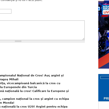
onfidenţial şi nu va fi făcut public.
ampionatul Național de Cros! Aur, argint și
Dragoș Mihali
rița, vicecampioană balcanică la cros cu
 la Europenele din Turcia
ă națională la cros! Calificare la Europene și
, campion național la cros și argint cu echipa
rin Monda!
 națională la cros U20! Argint pentru echipa