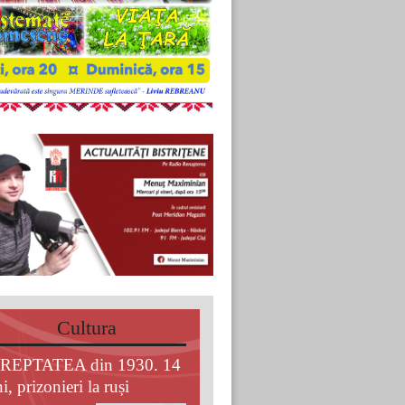
Cultura
REPTATEA din 1930. 14
i, prizonieri la ruși