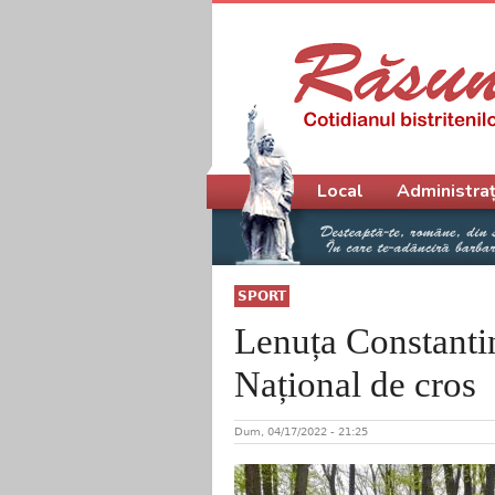
Meniu principal
Local
Administraț
SPORT
Lenuța Constantin
Național de cros
Dum, 04/17/2022 - 21:25