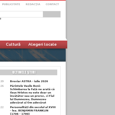
PUBLICITATE
REDACŢIA
CONTACT
e
ular de căutare
Cultură
Alegeri locale
6:39
Breviar ASTRA – iulie 2026
6:26
Părintele Vasile Beni:
Schimbarea la Față ne arată că
Iisus Hristos nu este doar un
învățător sau un proroc, ci Fiul
lui Dumnezeu, Dumnezeu
adevărat și Om adevărat
6:22
Personalități din secolul al XVIII
– lea. BENJAMIN FRANKLIN
(1706 – 1790)