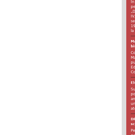
În
pe
„D
IV
se
19
la
Ma
bi
Co
Ma
pu
Ed
Co
El
Su
po
an
un
at
D
sc
Pe