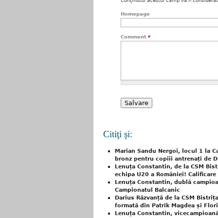
Conţinutul acestui câmp va fi considerat c
Homepage
Comment
*
Citiţi şi:
Marian Sandu Nergoi, locul 1 la C
bronz pentru copiii antrenați de 
Lenuța Constantin, de la CSM Bist
echipa U20 a României! Calificare
Lenuța Constantin, dublă campioan
Campionatul Balcanic
Darius Răzvanță de la CSM Bistrița
formată din Patrik Magdea și Flo
Lenuța Constantin, vicecampioană