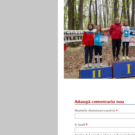
Adaugă comentariu nou
Numele dumneavoastră
*
E-mail
*