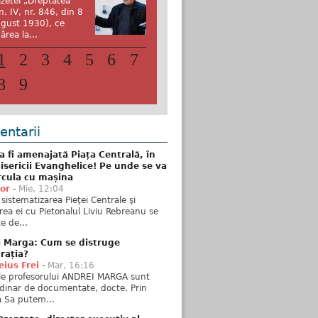
zetei „Dreptatea”
n. IV, nr. 846, din 8
gust 1930), ce
ărea la...
1
2
3
4
5
6
7
8
9
ntarii
 fi amenajată Piața Centrală, în
isericii Evanghelice! Pe unde se va
rcula cu mașina
tor
-
Mie, 12:04
sistematizarea Pieţei Centrale şi
rea ei cu Pietonalul Liviu Rebreanu se
e de...
i Marga: Cum se distruge
rația?
ius Frei
-
Mar, 16:16
ele profesorului ANDREI MARGA sunt
dinar de documentate, docte. Prin
 Sa putem...