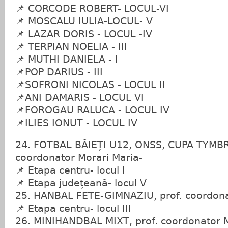
📌 CORCODE ROBERT- LOCUL-VI
📌 MOSCALU IULIA-LOCUL- V
📌 LAZAR DORIS - LOCUL -IV
📌 TERPIAN NOELIA - III
📌 MUTHI DANIELA - I
📌POP DARIUS - III
📌SOFRONI NICOLAS - LOCUL II
📌ANI DAMARIS - LOCUL VI
📌FOROGAU RALUCA - LOCUL IV
📌ILIES IONUT - LOCUL IV
24. FOTBAL BĂIEȚI U12, ONSS, CUPA TYMBR
coordonator Morari Maria-
📌 Etapa centru- locul I
📌 Etapa județeană- locul V
25. HANBAL FETE-GIMNAZIU, prof. coordona
📌 Etapa centru- locul III
26. MINIHANDBAL MIXT, prof. coordonator M