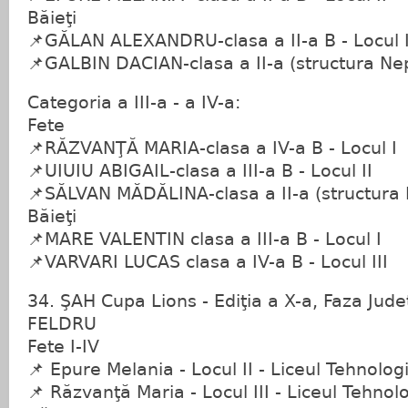
Băieţi
📌GĂLAN ALEXANDRU-clasa a II-a B - Locul I
📌GALBIN DACIAN-clasa a II-a (structura Nepo
Categoria a III-a - a IV-a:
Fete
📌RĂZVANŢĂ MARIA-clasa a IV-a B - Locul I
📌UIUIU ABIGAIL-clasa a III-a B - Locul II
📌SĂLVAN MĂDĂLINA-clasa a II-a (structura 
Băieţi
📌MARE VALENTIN clasa a III-a B - Locul I
📌VARVARI LUCAS clasa a IV-a B - Locul III
34. ŞAH Cupa Lions - Ediţia a X-a, Faza Judeţ
FELDRU
Fete I-IV
📌 Epure Melania - Locul II - Liceul Tehnolog
📌 Răzvanţă Maria - Locul III - Liceul Tehnol