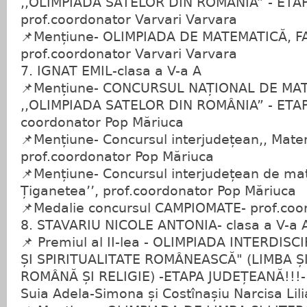
,,OLIMPIADA SATELOR DIN ROMÂNIA” - ETA
prof.coordonator Varvari Varvara
📌Mențiune- OLIMPIADA DE MATEMATICĂ, 
prof.coordonator Varvari Varvara
7. IGNAT EMIL-clasa a V-a A
📌Mențiune- CONCURSUL NAȚIONAL DE MA
,,OLIMPIADA SATELOR DIN ROMÂNIA” - ETAP
coordonator Pop Măriuca
📌Mențiune- Concursul interjudețean,, Mate
prof.coordonator Pop Măriuca
📌Mențiune- Concursul interjudețean de ma
Țiganetea’’, prof.coordonator Pop Măriuca
📌Medalie concursul CAMPIOMATE- prof.coo
8. STAVARIU NICOLE ANTONIA- clasa a V-a 
📌 Premiul al II-lea - OLIMPIADA INTERDISC
ȘI SPIRITUALITATE ROMÂNEASCĂ" (LIMBA Ș
ROMÂNĂ ȘI RELIGIE) -ETAPA JUDEȚEANĂ!!!- 
Suia Adela-Simona și Costînașiu Narcisa Lil