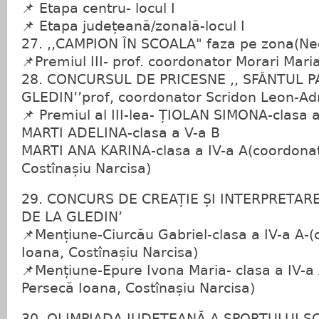
📌 Etapa centru- locul I
📌 Etapa județeană/zonală-locul I
27. ,,CAMPION ÎN SCOALA" faza pe zona(Neg
📌Premiul III- prof. coordonator Morari Mari
28. CONCURSUL DE PRICESNE ,, SFÂNTUL 
GLEDIN’’prof, coordonator Scridon Leon-Ad
📌 Premiul al III-lea- ȚIOLAN SIMONA-clasa a
MARTI ADELINA-clasa a V-a B
MARTI ANA KARINA-clasa a IV-a A(coordonat
Costînașiu Narcisa)
29. CONCURS DE CREAȚIE ȘI INTERPRETAR
DE LA GLEDIN’
📌Mențiune-Ciurcău Gabriel-clasa a IV-a A-
Ioana, Costînașiu Narcisa)
📌Mențiune-Epure Ivona Maria- clasa a IV-a
Persecă Ioana, Costînașiu Narcisa)
30. OLIMPIADA JUDEȚEANĂ A SPORTULUI ȘCO