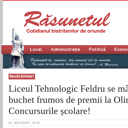
Meniu principal
Local
Administrație
Politică
Econo
ÎNVĂŢĂMÂNT
Liceul Tehnologic Feldru se m
buchet frumos de premii la Oli
Concursurile școlare!
Joi, 06/12/2025 - 21:56