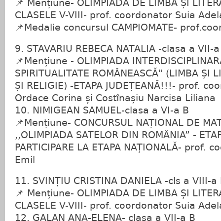
📌 Mențiune- OLIMPIADA DE LIMBA ȘI LIT
CLASELE V-VIII- prof. coordonator Suia Ade
📌Medalie concursul CAMPIOMATE- prof.coo
9. STAVARIU REBECA NATALIA -clasa a VII-a
📌Mențiune - OLIMPIADA INTERDISCIPLINARĂ
SPIRITUALITATE ROMÂNEASCĂ" (LIMBA ȘI 
ȘI RELIGIE) -ETAPA JUDEȚEANĂ!!!- prof. coor
Ordace Corina și Costînașiu Narcisa Liliana
10. NIMIGEAN SAMUEL-clasa a VI-a B
📌Mențiune- CONCURSUL NAȚIONAL DE MA
,,OLIMPIADA SATELOR DIN ROMÂNIA” - ETA
PARTICIPARE LA ETAPA NAȚIONALĂ- prof. co
Emil
11. SVINȚIU CRISTINA DANIELA -cls a VIII-a
📌 Mențiune- OLIMPIADA DE LIMBA ȘI LIT
CLASELE V-VIII- prof. coordonator Suia Ade
12. GALAN ANA-ELENA- clasa a VII-a B