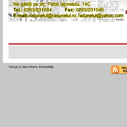
Design şi dezvoltare:
Linuxship