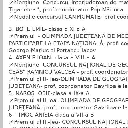
📌Mențiune- Concursul interjudețean de ma
Țiganetea’’, prof.coordonator Pop Măriuca
📌Medalie concursul CAMPIOMATE- prof.coo
3. BOTE EMIL- clasa a XI a A
📌Premiul I- OLIMPIADA JUDEȚEANĂ DE ME
PARTICIPARE LA ETAPA NAȚIONALĂ, prof. co
George-Marius și Petrașcu Iacov
4. AXENIE IOAN- clasa a VIII-a A
📌Mențiune- CONCURSUL NAȚIONAL DE GE
CEAS" RÂMNICU VÂLCEA - prof. coordonator 
📌Premiul al II- lea-OLIMPIADA DE GEOGRAF
JUDEȚEANĂ- prof. coordonator Gavriloaie I
5. NAROȘ IOSIF-clasa a IX-a A
📌Premiul al II-lea- OLIMPIADA DE GEOGRAF
JUDEȚEANĂ- prof. coordonator Gavriloaie I
6. TIMOC ANISIA-clasa a VII-a B
📌Premiul al III-lea- CONCURSUL NAȚIONA