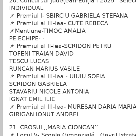
20. Concursul Județean-Ediția I 2025 ”Select
INDIVIDUAL
📌 Premiul I- SBIRCIU GABRIELA STEFANA
📌 Premiul al III-lea- CUTE REBECA
📌Mentiune-TIMOC AMALIA
PE ECHIPE- -
📌 Premiul al II-lea-SCRIDON PETRU
TOFENI TRAIAN DAVID
TESCU LUCAS
RUNCAN MARIUS VASILE
📌 Premiul al III-lea - UIUIU SOFIA
SCRIDON GABRIELA
STAVARIU NICOLE ANTONIA
IGNAT EMIL ILIE
📌 Premiul al III-lea- MURESAN DARIA MARI
GIRIGAN IONUT ANDREI
21. CROSUL,,MARIA CIONCAN’’
📌 Locul V- Școala Gimnazială ,,Gavril Istrat