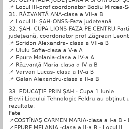
📌 Locul III-prof.coordonator Bodiu Mircea-S
31. RĂZVANȚĂ ANA-clasa a VII-a B
📌 Locul II- ȘAH-ONSS-Faza județeană
32. ȘAH- CUPA LIONS-FAZA PE CENTRU-Partic
județeană, coordonator prof Zăgrean Leonti
📌 Scridon Alexandra- clasa a VII-a B
📌 Uiuiu Sofia-clasa a V-a A
📌 Epure Melania-clasa a IV-a A
📌 Răzvanță Maria-clasa a IV-a B
📌 Varvari Lucas- clasa a IV-a B
📌 Gălan Alexandru-clasa a II-a B
33. EDUCAŢIE PRIN ŞAH - Cupa 1 Iunie
Elevii Liceului Tehnologic Feldru au obţinut
rezultate:
Fete
📌COSTÎNAŞ CARMEN MARIA-clasa a I-a B - L
📌EPURE MELANIA -clasa a II-a B - Locul II