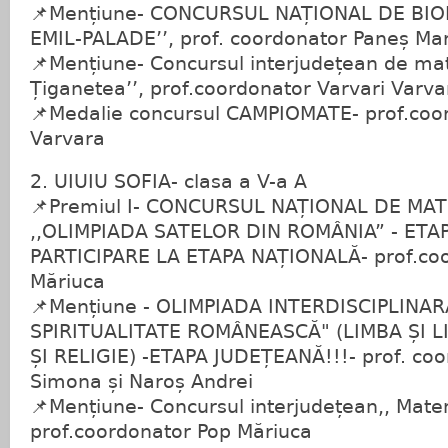
📌Mențiune- CONCURSUL NAȚIONAL DE BI
EMIL-PALADE’’, prof. coordonator Paneș Ma
📌Mențiune- Concursul interjudețean de ma
Țiganetea’’, prof.coordonator Varvari Varva
📌Medalie concursul CAMPIOMATE- prof.coor
Varvara
2. UIUIU SOFIA- clasa a V-a A
📌Premiul I- CONCURSUL NAȚIONAL DE MA
,,OLIMPIADA SATELOR DIN ROMÂNIA” - ETA
PARTICIPARE LA ETAPA NAȚIONALĂ- prof.co
Măriuca
📌Mențiune - OLIMPIADA INTERDISCIPLINARĂ
SPIRITUALITATE ROMÂNEASCĂ" (LIMBA ȘI 
ȘI RELIGIE) -ETAPA JUDEȚEANĂ!!!- prof. coo
Simona și Naroș Andrei
📌Mențiune- Concursul interjudețean,, Mate
prof.coordonator Pop Măriuca