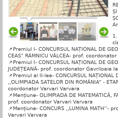
R
Ș
Ș
An
1
cl
📌Premiul I- CONCURSUL NAȚIONAL DE GE
CEAS" RÂMNICU VÂLCEA- prof. coordonator 
📌Premiul I- CONCURSUL NAȚIONAL DE GE
JUDEȚEANĂ- prof. coordonator Gavriloaie I
📌Premiul al II-lea- CONCURSUL NAȚIONAL
,,OLIMPIADA SATELOR DIN ROMÂNIA” - ETAP
coordonator Varvari Varvara
📌Mențiune- OLIMPIADA DE MATEMATICĂ, 
prof. coordonator Varvari Varvara
📌Mențiune- CONCURS ,,LUMINA MATH’’- pro
Varvari Varvara