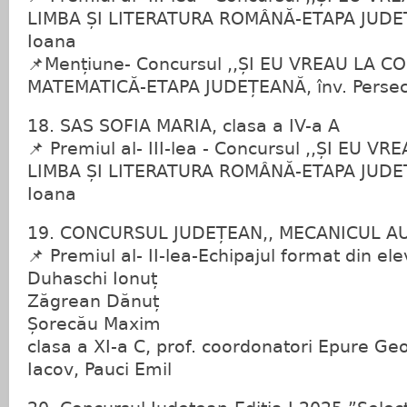
LIMBA ȘI LITERATURA ROMÂNĂ-ETAPA JUDEȚ
Ioana
📌Mențiune- Concursul ,,ȘI EU VREAU LA C
MATEMATICĂ-ETAPA JUDEȚEANĂ, înv. Persec
18. SAS SOFIA MARIA, clasa a IV-a A
📌 Premiul al- III-lea - Concursul ,,ȘI EU 
LIMBA ȘI LITERATURA ROMÂNĂ-ETAPA JUDEȚ
Ioana
19. CONCURSUL JUDEȚEAN,, MECANICUL A
📌 Premiul al- II-lea-Echipajul format din elev
Duhaschi Ionuț
Zăgrean Dănuț
Șorecău Maxim
clasa a XI-a C, prof. coordonatori Epure Ge
Iacov, Pauci Emil