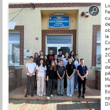
Li
Fe
cu
de
ob
la
Co
an
20
,,
da
pă
Mu
ce
Ed
sp
Di