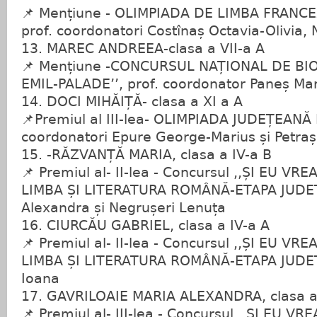
📌 Mențiune - OLIMPIADA DE LIMBA FRANCEZ
prof. coordonatori Costînaș Octavia-Olivia, 
13. MAREC ANDREEA-clasa a VII-a A
📌 Mențiune -CONCURSUL NAȚIONAL DE BI
EMIL-PALADE’’, prof. coordonator Paneș Ma
14. DOCI MIHĂIȚĂ- clasa a XI a A
📌Premiul al III-lea- OLIMPIADA JUDEȚEANĂ
coordonatori Epure George-Marius și Petraș
15. -RĂZVANȚĂ MARIA, clasa a IV-a B
📌 Premiul al- II-lea - Concursul ,,ȘI EU V
LIMBA ȘI LITERATURA ROMÂNĂ-ETAPA JUDEȚE
Alexandra și Negrușeri Lenuța
16. CIURCĂU GABRIEL, clasa a IV-a A
📌 Premiul al- II-lea - Concursul ,,ȘI EU V
LIMBA ȘI LITERATURA ROMÂNĂ-ETAPA JUDEȚ
Ioana
17. GAVRILOAIE MARIA ALEXANDRA, clasa a
📌 Premiul al- III-lea - Concursul ,,ȘI EU 