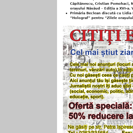
Căpitănescu, Cristian Pomohaci, N
orașului Năsăud – Ediția a XVI-a.
Primăria Beclean discută cu Lidia
“Holograf” pentru “Zilele orașulu