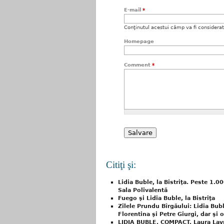
E-mail
*
Conţinutul acestui câmp va fi considerat c
Homepage
Comment
*
Citiţi şi:
Lidia Buble, la Bistriţa. Peste 1.
Sala Polivalentă
Fuego şi Lidia Buble, la Bistriţa
Zilele Prundu Bîrgăului: Lidia Bub
Florentina şi Petre Giurgi, dar şi 
LIDIA BUBLE, COMPACT, Laura Lavr