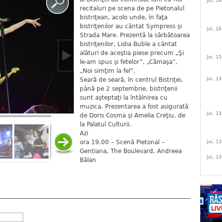
Joi, 1
recitaluri pe scena de pe Pietonalul
bistriţean, acolo unde, în faţa
bistriţenilor au cântat Sympress şi
Joi, 1
Strada Mare. Prezentă la sărbătoarea
bistriţenilor, Lidia Buble a cântat
alături de aceştia piese precum „Şi
Joi, 1
le-am spus şi fetelor”, „Cămaşa”,
„Noi simţim la fel”.
Joi, 1
Seară de seară, în centrul Bistriţei,
până pe 2 septembrie, bistriţenii
sunt aşteptaţi la întâlnirea cu
muzica. Prezentarea a fost asigurată
Joi, 1
de Doris Cosma şi Amelia Creţiu, de
la Palatul Culturii.
Azi
ora 19.00 – Scenă Pietonal –
Joi, 1
Gentiana, The Boulevard, Andreea
Joi, 1
Bălan