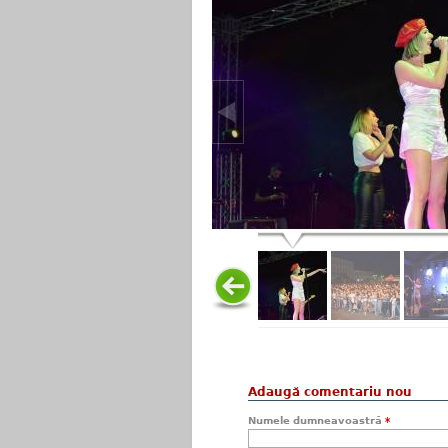
Adaugă comentariu nou
Numele dumneavoastră
*