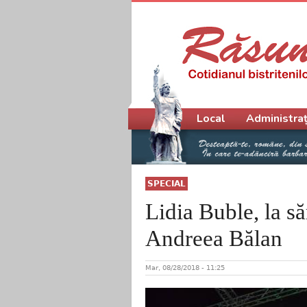
Meniu principal
Local
Administraț
SPECIAL
Lidia Buble, la să
Andreea Bălan
Mar, 08/28/2018 - 11:25