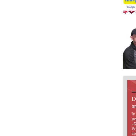
D
an
În
pe
„D
IV
se