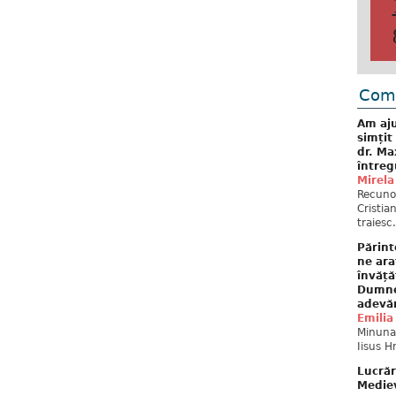
Come
Am aju
simțit
dr. Ma
întreg
Mirela
Recuno
Cristia
traiesc.
Părint
ne ara
învăță
Dumne
adevă
Emilia
Minunat
Iisus H
Lucrăr
Mediev