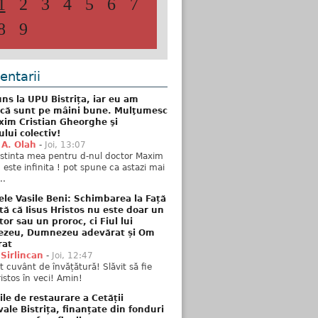
1
2
3
4
5
6
7
8
9
ntarii
ns la UPU Bistrița, iar eu am
 că sunt pe mâini bune. Mulţumesc
xim Cristian Gheorghe şi
ului colectiv!
 A. Olah
-
Joi, 13:07
stinta mea pentru d-nul doctor Maxim
n este infinita ! pot spune ca astazi mai
..
ele Vasile Beni: Schimbarea la Față
tă că Iisus Hristos nu este doar un
tor sau un proroc, ci Fiul lui
zeu, Dumnezeu adevărat și Om
rat
 Sirlincan
-
Joi, 12:47
 cuvânt de învățătură! Slăvit să fie
ristos în veci! Amin!
ile de restaurare a Cetății
ale Bistrița, finanțate din fonduri