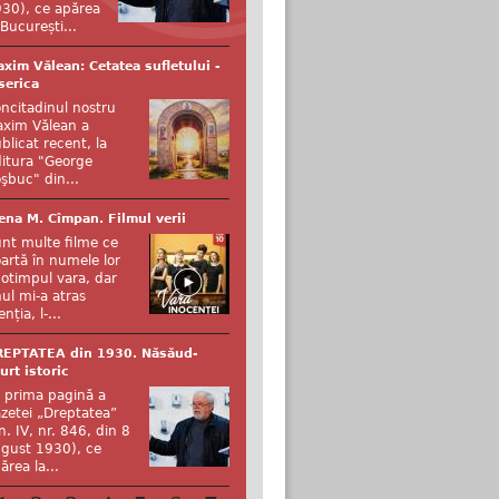
30), ce apărea
 București...
xim Vălean: Cetatea sufletului -
serica
ncitadinul nostru
xim Vălean a
blicat recent, la
itura "George
şbuc" din...
ena M. Cîmpan. Filmul verii
nt multe filme ce
artă în numele lor
otimpul vara, dar
ul mi-a atras
enția, l-...
REPTATEA din 1930. Năsăud-
urt istoric
 prima pagină a
zetei „Dreptatea”
n. IV, nr. 846, din 8
gust 1930), ce
ărea la...