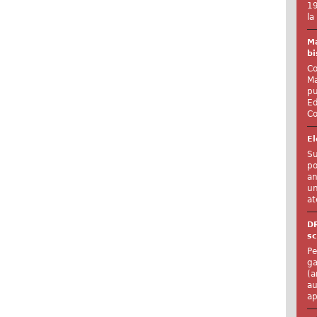
19
la
Ma
bi
Co
Ma
pu
Ed
Co
El
Su
po
an
un
at
D
sc
Pe
ga
(a
au
ap