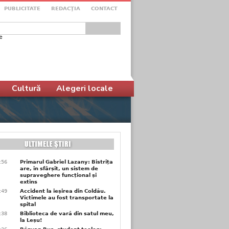
PUBLICITATE
REDACŢIA
CONTACT
e
ular de căutare
Cultură
Alegeri locale
9:56
Primarul Gabriel Lazany: Bistrița
are, în sfârșit, un sistem de
supraveghere funcțional și
extins
9:49
Accident la ieșirea din Coldău.
Victimele au fost transportate la
spital
9:38
Biblioteca de vară din satul meu,
la Leșu!