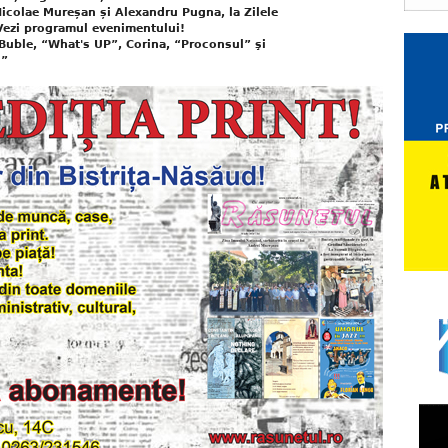
icolae Mureșan și Alexandru Pugna, la Zilele
 Vezi programul evenimentului!
 Buble, “What's UP”, Corina, “Proconsul” şi
i”