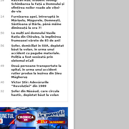
6:26
Răzvan Rus, student teolog:
Schimbarea la Față a Domnului și
sfințirea noilor roade ale viței-
de-vie
6:14
Furnizarea apei, întreruptă în
Mărișelu, Măgurele, Domnești,
Sântioana și Bârla, până mâine
dimineață la ora 7!
5:50
La mulți ani domnului Vasile
Rațiu din Chiraleș, la împlinirea
frumoasei vârste de 85 de ani!
3:56
Șofer, domiciliat în SUA, depistat
băut la volan, în urma unui
accident cu pagube materiale.
Poliția a fost sesizată prin
sistemul eCall
3:49
Două persoane transportate la
spital, în urma unui accident
rutier produs la ieșirea din Șieu
Măgheruș
3:40
Victor Știr: Adevărurile
”Revoluției” din 1989
3:32
Șofer din Năsăud, care circula
haotic, depistat băut la volan