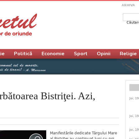
ARHIVA
Căutar
Form
ie
Politică
Economie
Sport
Opinii
Religie
rbătoarea Bistriţei. Azi,
Joi, 1
Joi, 1
Joi, 1
Manifestările dedicate Târgului Mare
al Bistriţei au continuat luni cu noi