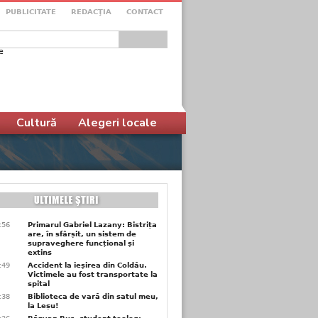
PUBLICITATE
REDACŢIA
CONTACT
e
ular de căutare
Cultură
Alegeri locale
9:56
Primarul Gabriel Lazany: Bistrița
are, în sfârșit, un sistem de
supraveghere funcțional și
extins
9:49
Accident la ieșirea din Coldău.
Victimele au fost transportate la
spital
9:38
Biblioteca de vară din satul meu,
la Leșu!