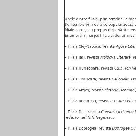
Unele dintre filiale, prin strădaniile me
Scriitorilor, prin care se popularizează
filiale care şi-au propus deja, să-şi cre
Enumerăm mai jos filiala şi denumirea re
– Filiala Cluj-Napoca, revista
Agora Liter
– Filiala Iaşi, revista
Moldova Literară, r
– Filiala Hunedoara, revista
Cuib, Ion Ve
– Filiala Timişoara, revista
Heliopolis, D
– Filiala Argeş, revista
Pietrele Doamnei
– Filiala Bucureşti, revista
Cetatea lui Bu
– Filiala Dolj, revista
Constelaţii diaman
redactor şef N.N.Negulescu.
– Filiala Dobrogea, revista
Dobrogea Cult