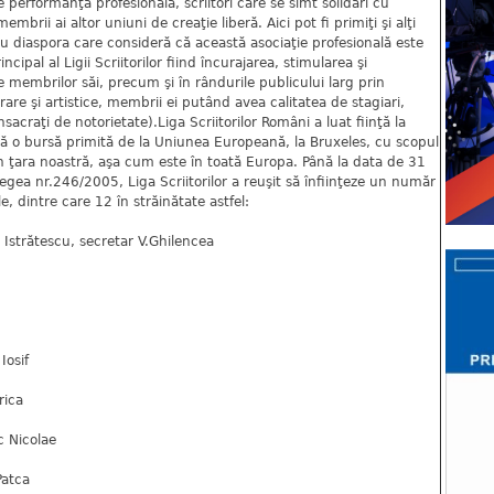
e performanţă profesională, scriitori care se simt solidari cu
embrii ai altor uniuni de creaţie liberă. Aici pot fi primiţi şi alţi
 sau diaspora care consideră că această asociaţie profesională este
cipal al Ligii Scriitorilor fiind încurajarea, stimularea şi
e membrilor săi, precum şi în rândurile publicului larg prin
erare şi artistice, membrii ei putând avea calitatea de stagiari,
onsacraţi de notorietate).Liga Scriitorilor Români a luat fiinţă la
după o bursă primită de la Uniunea Europeană, la Bruxeles, cu scopul
din ţara noastră, aşa cum este în toată Europa. Până la data de 31
ea nr.246/2005, Liga Scriitorilor a reuşit să înfiinţeze un număr
le, dintre care 12 în străinătate astfel:
a Istrătescu, secretar V.Ghilencea
Iosif
rica
c Nicolae
Patca