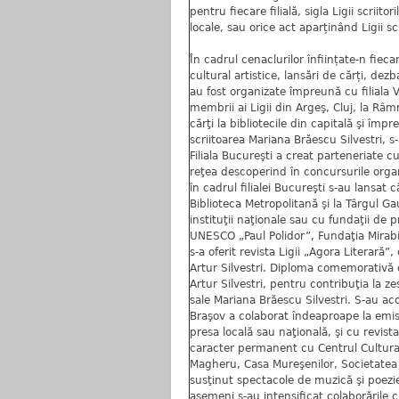
pentru fiecare filială, sigla Ligii scriito
locale, sau orice act aparținând Ligii sc
În cadrul cenaclurilor înființate-n fiecar
cultural artistice, lansări de cărți, dez
au fost organizate împreună cu filiala Vâl
membrii ai Ligii din Argeş, Cluj, la Râm
cărţi la bibliotecile din capitală şi î
scriitoarea Mariana Brăescu Silvestri, s
Filiala Bucureşti a creat parteneriate 
reţea descoperind în concursurile organi
în cadrul filialei Bucureşti s-au lansat căr
Biblioteca Metropolitană şi la Târgul Ga
instituţii naţionale sau cu fundaţii de
UNESCO „Paul Polidor”, Fundaţia Mirabili
s-a oferit revista Ligii „Agora Literară”,
Artur Silvestri. Diploma comemorativă d
Artur Silvestri, pentru contribuţia la 
sale Mariana Brăescu Silvestri. S-au acor
Braşov a colaborat îndeaproape la emisi
presa locală sau naţională, şi cu revist
caracter permanent cu Centrul Cultural 
Magheru, Casa Mureşenilor, Societatea L
susţinut spectacole de muzică şi poezie
asemeni s-au intensificat colaborările c