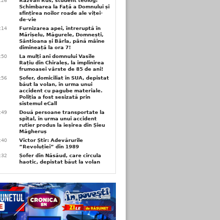
6:26
Răzvan Rus, student teolog:
Schimbarea la Față a Domnului și
sfințirea noilor roade ale viței-
de-vie
6:14
Furnizarea apei, întreruptă în
Mărișelu, Măgurele, Domnești,
Sântioana și Bârla, până mâine
dimineață la ora 7!
5:50
La mulți ani domnului Vasile
Rațiu din Chiraleș, la împlinirea
frumoasei vârste de 85 de ani!
3:56
Șofer, domiciliat în SUA, depistat
băut la volan, în urma unui
accident cu pagube materiale.
Poliția a fost sesizată prin
sistemul eCall
3:49
Două persoane transportate la
spital, în urma unui accident
rutier produs la ieșirea din Șieu
Măgheruș
3:40
Victor Știr: Adevărurile
”Revoluției” din 1989
3:32
Șofer din Năsăud, care circula
haotic, depistat băut la volan