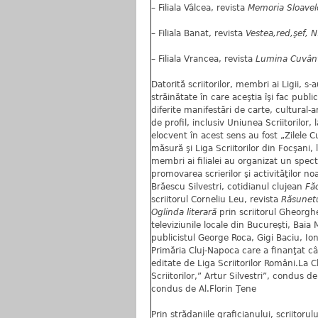
– Filiala Vâlcea, revista
Memoria Sloavelo
– Filiala Banat, revista
Vestea,red,şef, 
– Filiala Vrancea, revista
Lumina Cuvânt
Datorită scriitorilor, membri ai Ligii, s-a
străinătate în care aceştia îşi fac publ
diferite manifestări de carte, cultural-ar
de profil, inclusiv Uniunea Scriitorilor
elocvent în acest sens au fost „Zilele C
măsură şi Liga Scriitorilor din Focşani, l
membri ai filialei au organizat un spect
promovarea scrierilor şi activităţilor n
Brăescu Silvestri, cotidianul clujean
Fă
scriitorul Corneliu Leu, revista
Răsunet
Oglinda literară
prin scriitorul Gheorg
televiziunile locale din Bucureşti, Baia 
publicistul George Roca, Gigi Baciu, I
Primăria Cluj-Napoca care a finanţat c
editate de Liga Scriitorilor Români.La 
Scriitorilor,” Artur Silvestri”, condus
condus de Al.Florin Ţene
Prin strădaniile graficianului, scriitorul