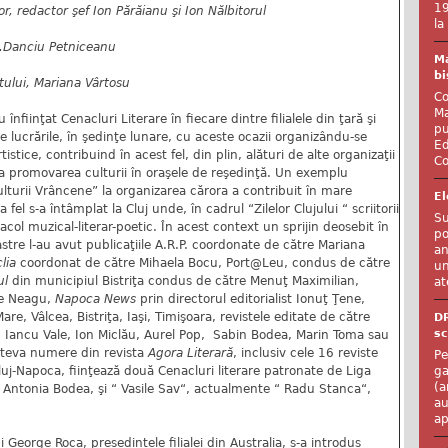
19
r, redactor şef Ion Părăianu şi Ion Nălbitorul
la
N.Danciu Petniceanu
Ma
bi
ului, Mariana Vârtosu
Co
Ma
u înfiinţat Cenacluri Literare în fiecare dintre filialele din ţară şi
pu
ice lucrările, în şedinţe lunare, cu aceste ocazii organizându-se
Ed
tistice, contribuind în acest fel, din plin, alături de alte organizaţii
Co
, la promovarea culturii în oraşele de reşedinţă. Un exemplu
ulturii Vrâncene” la organizarea cărora a contribuit în mare
El
a fel s-a întâmplat la Cluj unde, în cadrul “Zilelor Clujului “ scriitorii
Su
acol muzical-literar-poetic. În acest context un sprijin deosebit în
po
oastre l-au avut publicaţiile A.R.P. coordonate de către Mariana
an
clia
coordonat de către Mihaela Bocu, Port@Leu, condus de către
un
ul
din municipiul Bistriţa condus de către Menuţ Maximilian,
at
he Neagu,
Napoca News
prin directorul editorialist Ionuţ Ţene,
Mare, Vâlcea, Bistriţa, Iaşi, Timişoara, revistele editate de către
D
sc
on Iancu Vale, Ion Miclău, Aurel Pop, Sabin Bodea, Marin Toma sau
âteva numere din revista
Agora Literară
, inclusiv cele 16 reviste
Pe
ga
Cluj-Napoca, fiinţează două Cenacluri literare patronate de Liga
(a
 de Antonia Bodea, şi “ Vasile Sav“, actualmente “ Radu Stanca“,
au
ap
ui George Roca, președintele filialei din Australia, s-a introdus