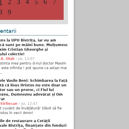
1
2
3
4
5
6
7
8
9
ntarii
ns la UPU Bistrița, iar eu am
 că sunt pe mâini bune. Mulţumesc
xim Cristian Gheorghe şi
ului colectiv!
 A. Olah
-
Joi, 13:07
stinta mea pentru d-nul doctor Maxim
n este infinita ! pot spune ca astazi mai
..
ele Vasile Beni: Schimbarea la Față
tă că Iisus Hristos nu este doar un
tor sau un proroc, ci Fiul lui
zeu, Dumnezeu adevărat și Om
rat
 Sirlincan
-
Joi, 12:47
 cuvânt de învățătură! Slăvit să fie
ristos în veci! Amin!
ile de restaurare a Cetății
ale Bistrița, finanțate din fonduri