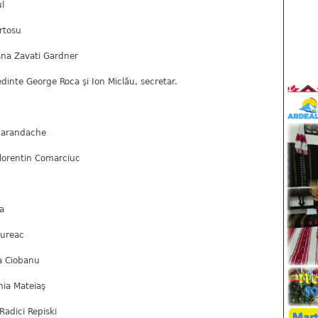
ul
ârtosu
iana Zavati Gardner
edinte George Roca şi Ion Miclău, secretar.
Smarandache
Florentin Comarciuc
na
nureac
la Ciobanu
nia Mateiaş
Radici Repiski