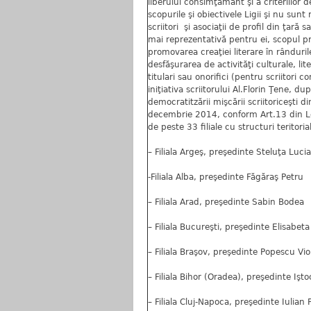
liberului consimţământ şi a criteriilor d
scopurile şi obiectivele Ligii şi nu sunt m
scriitori şi asociaţii de profil din ţară
mai reprezentativă pentru ei, scopul prin
promovarea creaţiei literare în rânduril
desfăşurarea de activităţi culturale, lit
titulari sau onorifici (pentru scriitori c
iniţiativa scriitorului Al.Florin Ţene, 
democratitzării mişcării scriitoriceşti 
decembrie 2014, conform Art.13 din Leg
de peste 33 filiale cu structuri teritoria
– Filiala Argeş, preşedinte Steluţa Luci
-Filiala Alba, preşedinte Făgăraş Petru
– Filiala Arad, preşedinte Sabin Bodea
– Filiala Bucureşti, preşedinte Elisabeta 
– Filiala Braşov, preşedinte Popescu Vio
– Filiala Bihor (Oradea), preşedinte Işto
– Filiala Cluj-Napoca, preşedinte Iulian 