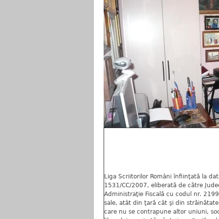
Liga Scriitorilor Români înfiinţată la d
1531/CC/2007, eliberată de către Judecă
Administraţie Fiscală cu codul nr. 2199
sale, atât din ţară cât şi din străinătat
care nu se contrapune altor uniuni, soci