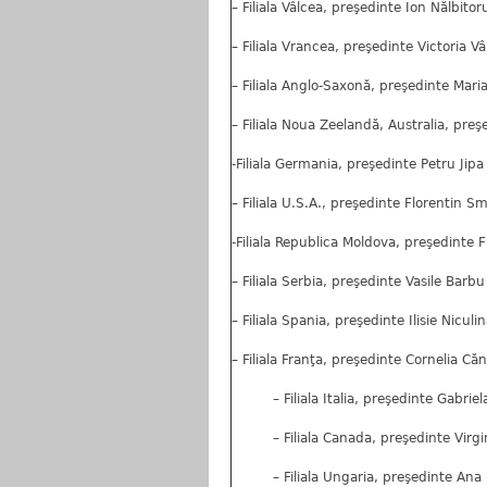
– Filiala Vâlcea, preşedinte Ion Nălbitor
– Filiala Vrancea, preşedinte Victoria V
– Filiala Anglo-Saxonă, preşedinte Mar
– Filiala Noua Zeelandă, Australia, preş
-Filiala Germania, preşedinte Petru Jipa
– Filiala U.S.A., preşedinte Florentin 
-Filiala Republica Moldova, preşedinte 
– Filiala Serbia, preşedinte Vasile Barbu
– Filiala Spania, preşedinte Ilisie Niculi
– Filiala Franţa, preşedinte Cornelia Că
– Filiala Italia, preşedinte Gabrie
– Filiala Canada, preşedinte Virgi
– Filiala Ungaria, preşedinte Ana 