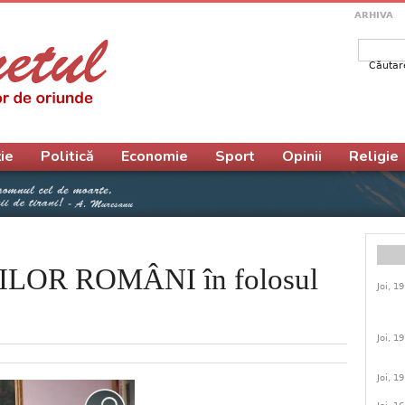
ARHIVA
Căutar
Form
ie
Politică
Economie
Sport
Opinii
Religie
LOR ROMÂNI în folosul
Joi, 1
Joi, 1
Joi, 1