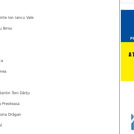
dinte Ion Iancu Vale
u Birou
ca
anea
stantin Toni Dârţu
la Preoteasa
Doina Drăgan
ol