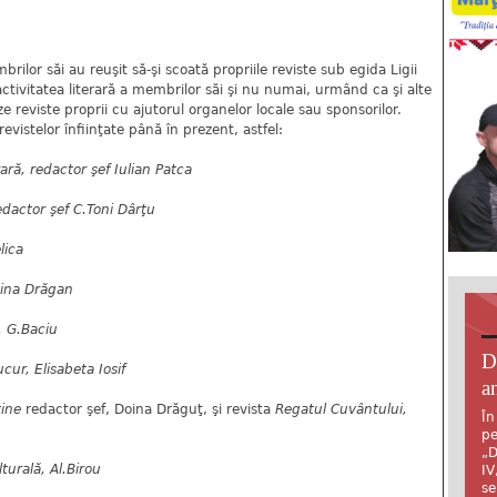
mbrilor săi au reuşit să-şi scoată propriile reviste sub egida Ligii
 activitatea literară a membrilor săi şi nu numai, urmând ca şi alte
eze reviste proprii cu ajutorul organelor locale sau sponsorilor.
vistelor înfiinţate până în prezent, astfel:
ară, redactor şef Iulian Patca
edactor şef C.Toni Dârţu
lica
oina Drăgan
, G.Baciu
D
cur, Elisabeta Iosif
an
tine
redactor şef, Doina Drăguţ, şi revista
Regatul Cuvântului,
În
pe
„D
urală, Al.Birou
IV
se