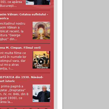
30), ce apărea
 București...
xim Vălean: Cetatea sufletului -
serica
ncitadinul nostru
xim Vălean a
blicat recent, la
itura "George
şbuc" din...
ena M. Cîmpan. Filmul verii
nt multe filme ce
artă în numele lor
otimpul vara, dar
ul mi-a atras
enția, l-...
REPTATEA din 1930. Năsăud-
urt istoric
 prima pagină a
zetei „Dreptatea”
n. IV, nr. 846, din 8
gust 1930), ce
ărea la...