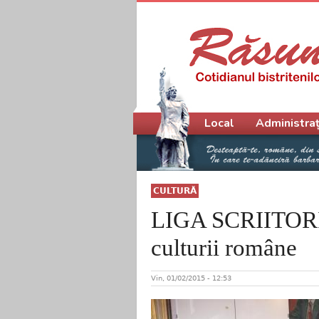
Meniu principal
Local
Administraț
CULTURĂ
LIGA SCRIITORI
culturii române
Vin, 01/02/2015 - 12:53