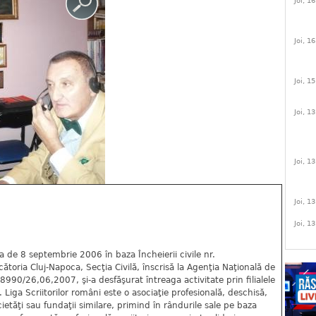
Joi, 1
Joi, 1
Joi, 1
Joi, 1
Joi, 1
Joi, 1
Joi, 1
ata de 8 septembrie 2006 în baza Încheierii civile nr.
toria Cluj-Napoca, Secţia Civilă, înscrisă la Agenţia Naţională de
8990/26,06,2007, şi-a desfăşurat întreaga activitate prin filialele
e. Liga Scriitorilor români este o asociaţie profesională, deschisă,
etăţi sau fundaţii similare, primind în rândurile sale pe baza