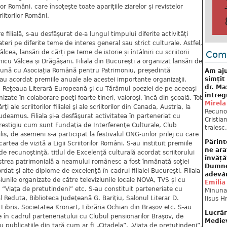
rilor Români, care însoțește toate aparițiile ziarelor și revistelor
riitorilor Români.
e filială, s-au desfășurat de-a lungul timpului diferite activități
bateri pe diferite teme de interes general sau strict culturale. Astfel,
cea, lansări de cărți pe teme de istorie și întâlniri cu scriitorii
Come
nicu Vâlcea şi Drăgăşani. Filiala din Bucureşti a organizat lansări de
mpreună cu Asociația Română pentru Patrimoniu, preşedintă
Am aju
simțit
-au acordat premiile anuale ale acestei importante organizaţii.
dr. Ma
cu Reţeaua Literară Europeană şi cu Tărâmul poeziei de pe aceeaşi
întreg
zate în colaborare poeţi foarte tineri, valoroşi, încă din şcoală. Tot
Mirela
ţi ale scriitorilor filialei şi ale scriitorilor din Canada, Austria, la
Recuno
udeamus. Filiala şi-a desfăşurat activitatea în parteneriat cu
Cristia
 prestigiu cum sunt Fundaţia de Interferenţe Culturale, Club
traiesc.
s, de asemeni s-a participat la festivalul ONG-urilor prilej cu care
Părint
 cartea de vizită a Ligii Scriitorilor Români. S-au instituit premiile
ne ara
e recunoştinţă, titlul de Excelenţă culturală acordat scriitorului
învăță
zestrea patrimonială a neamului românesc a fost înmânată soţiei
Dumne
dat şi alte diplome de excelenţă în cadrul filialei Bucureşti. Filiala
adevă
unile organizate de către televiziunile locale NOVA, TVS și cu
Emilia
a “Viaţa de pretutindeni” etc. S-au constituit parteneriate cu
Minunat
Reduta, Biblioteca Judeţeană G. Bariţiu, Salonul Literar D.
Iisus H
ibris, Societatea Kronart, Librăria Ochian din Braşov etc. S-au
Lucrăr
 în cadrul parteneriatului cu Clubul pensionarilor Braşov, de
Mediev
u publicaţiile din ţară cum ar fi „Citadela”, „Viaţa de pretutindeni”,