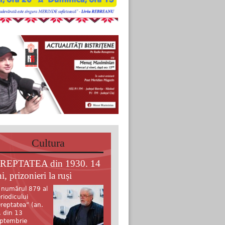
Cultura
REPTATEA din 1930. 14
i, prizonieri la ruși
 numărul 879 al
riodicului
reptatea” (an.
, din 13
ptembrie