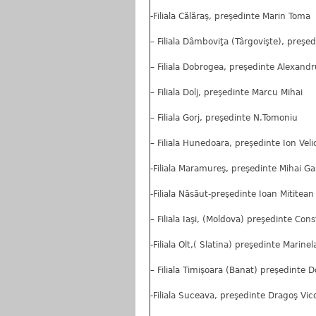
-Filiala Călăraş, preşedinte Marin Toma
– Filiala Dâmboviţa (Târgovişte), preşe
– Filiala Dobrogea, preşedinte Alexandr
– Filiala Dolj, preşedinte Marcu Mihai
– Filiala Gorj, preşedinte N.Tomoniu
– Filiala Hunedoara, preşedinte Ion Veli
-Filiala Maramureş, preşedinte Mihai G
-Filiala Năsăut-preşedinte Ioan Mititean
– Filiala Iaşi, (Moldova) preşedinte Con
-Filiala Olt,( Slatina) preşedinte Marine
– Filiala Timişoara (Banat) preşedinte 
-Filiala Suceava, preşedinte Dragoş Vic