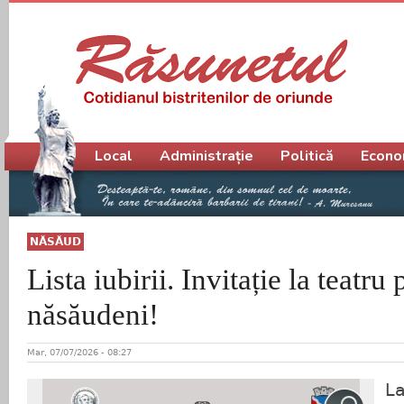
Meniu principal
Local
Administrație
Politică
Econo
NĂSĂUD
Lista iubirii. Invitație la teatru
năsăudeni!
Mar, 07/07/2026 - 08:27
La