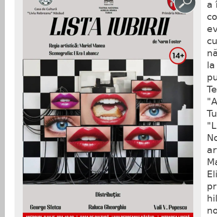
a 
co
e
cu
nă
la
pu
Te
"A
Tu
"L
No
ar
Ma
El
pr
hi
no