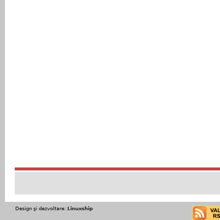
Design şi dezvoltare:
Linuxship