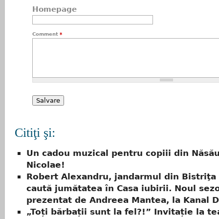
Homepage
Comment
*
Citiţi şi:
Un cadou muzical pentru copiii din Năsă
Nicolae!
Robert Alexandru, jandarmul din Bistriţa 
caută jumătatea în Casa iubirii. Noul sez
prezentat de Andreea Mantea, la Kanal D
„Toți bărbații sunt la fel?!” Invitație la te