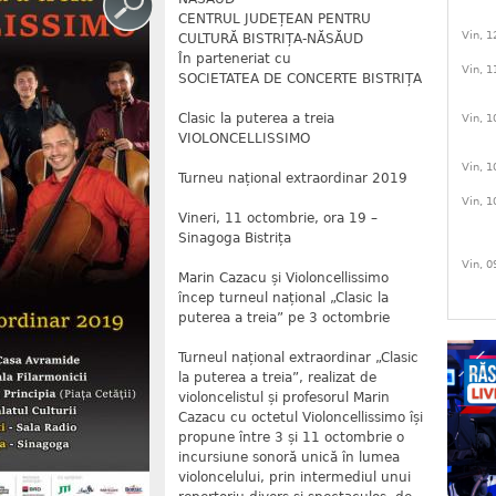
CENTRUL JUDEȚEAN PENTRU
Vin, 1
CULTURĂ BISTRIȚA-NĂSĂUD
În parteneriat cu
Vin, 1
SOCIETATEA DE CONCERTE BISTRIȚA
Clasic la puterea a treia
Vin, 1
VIOLONCELLISSIMO
Vin, 1
Turneu național extraordinar 2019
Vin, 1
Vineri, 11 octombrie, ora 19 –
Sinagoga Bistrița
Vin, 0
Marin Cazacu și Violoncellissimo
încep turneul național „Clasic la
puterea a treia” pe 3 octombrie
Turneul național extraordinar „Clasic
la puterea a treia”, realizat de
violoncelistul și profesorul Marin
Cazacu cu octetul Violoncellissimo își
propune între 3 și 11 octombrie o
incursiune sonoră unică în lumea
violoncelului, prin intermediul unui