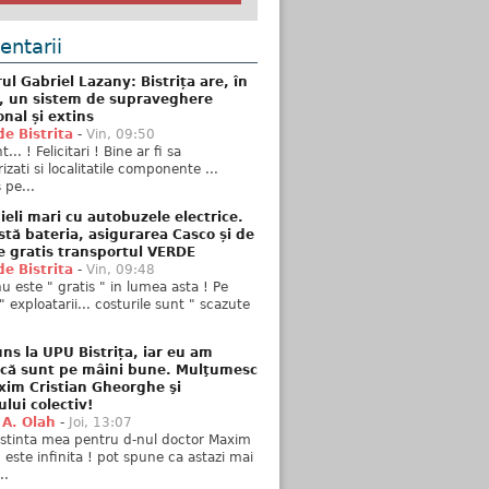
ntarii
ul Gabriel Lazany: Bistrița are, în
t, un sistem de supraveghere
onal și extins
de Bistrita
-
Vin, 09:50
... ! Felicitari ! Bine ar fi sa
izati si localitatile componente ...
 pe...
ieli mari cu autobuzele electrice.
stă bateria, asigurarea Casco și de
e gratis transportul VERDE
de Bistrita
-
Vin, 09:48
u este " gratis " in lumea asta ! Pe
" exploatarii... costurile sunt " scazute
ns la UPU Bistrița, iar eu am
 că sunt pe mâini bune. Mulţumesc
xim Cristian Gheorghe şi
ului colectiv!
 A. Olah
-
Joi, 13:07
stinta mea pentru d-nul doctor Maxim
n este infinita ! pot spune ca astazi mai
..