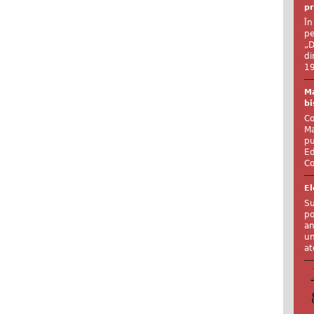
pr
În
pe
„D
di
19
Ma
bi
Co
Ma
pu
Ed
Co
El
Su
po
an
un
at