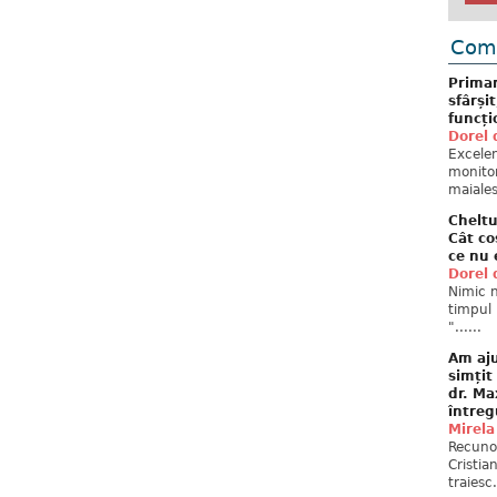
Come
Primar
sfârși
funcți
Dorel 
Excelent
monitor
maiales
Cheltu
Cât co
ce nu 
Dorel 
Nimic n
timpul 
"......
Am aju
simțit
dr. Ma
întreg
Mirela
Recuno
Cristia
traiesc.