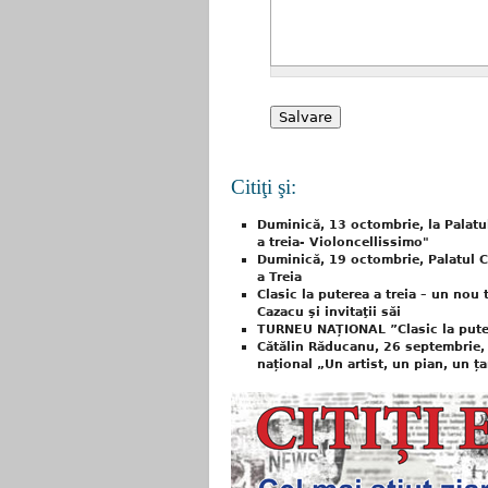
Citiţi şi:
Duminică, 13 octombrie, la Palatul 
a treia- Violoncellissimo"
Duminică, 19 octombrie, Palatul C
a Treia
Clasic la puterea a treia – un nou
Cazacu şi invitaţii săi
TURNEU NAȚIONAL ”Clasic la puterea 
Cătălin Răducanu, 26 septembrie, 
național „Un artist, un pian, un ța