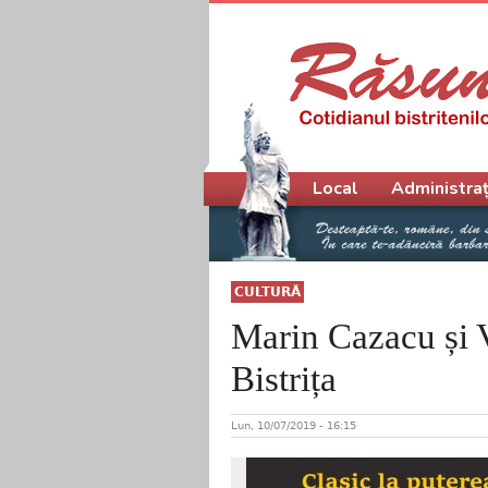
Meniu principal
Local
Administraț
CULTURĂ
Marin Cazacu și V
Bistrița
Lun, 10/07/2019 - 16:15