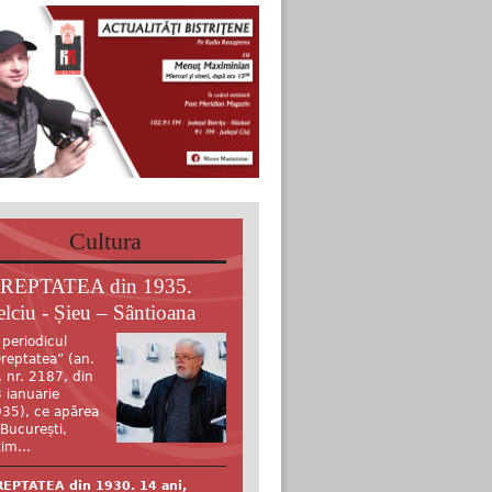
Cultura
REPTATEA din 1935.
elciu - Șieu – Sântioana
 periodicul
reptatea” (an.
, nr. 2187, din
 ianuarie
35), ce apărea
 București,
tim...
EPTATEA din 1930. 14 ani,