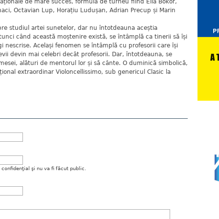
aționale de mare succes, formula de turneu fiind Ella Bokor,
aci, Octavian Lup, Horațiu Ludușan, Adrian Precup și Marin
spre studiul artei sunetelor, dar nu întotdeauna aceștia
tunci când această moștenire există, se întâmplă ca tinerii să își
gi nescrise. Același fenomen se întâmplă cu profesorii care își
evii devin mai celebri decât profesorii. Dar, întotdeauna, se
esei, alături de mentorul lor și să cânte. O duminică simbolică,
nal extraordinar Violoncellissimo, sub genericul Clasic la
onfidenţial şi nu va fi făcut public.