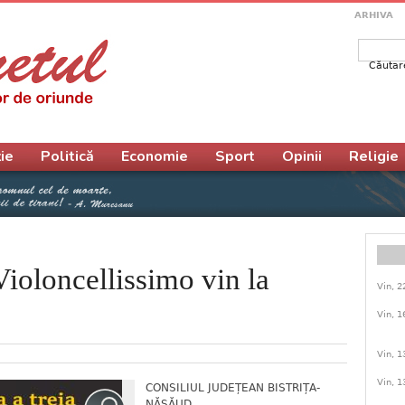
ARHIVA
Căutar
Form
ie
Politică
Economie
Sport
Opinii
Religie
ioloncellissimo vin la
Vin, 2
Vin, 1
Vin, 1
Vin, 1
CONSILIUL JUDEȚEAN BISTRIȚA-
NĂSĂUD