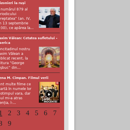
izonieri la ruși
 numărul 879 al
riodicului
reptatea” (an. IV,
n 13 septembrie
30), ce apărea la...
xim Vălean: Cetatea sufletului -
serica
ncitadinul nostru
xim Vălean a
blicat recent, la
itura "George
şbuc" din...
ena M. Cîmpan. Filmul verii
nt multe filme ce
artă în numele lor
otimpul vara, dar
ul mi-a atras
enția, l-...
1
2
3
4
5
6
7
8
9