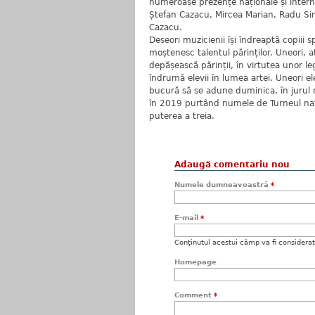
numeroase prezențe naționale și intern
Ștefan Cazacu, Mircea Marian, Radu Sin
Cazacu.
Deseori muzicienii își îndreaptă copiii 
moștenesc talentul părinților. Uneori, a
depășească părinții, în virtutea unor le
îndrumă elevii în lumea artei. Uneori el
bucură să se adune duminica, în jurul m
în 2019 purtând numele de Turneul națio
puterea a treia.
Adaugă comentariu nou
Numele dumneavoastră
*
E-mail
*
Conţinutul acestui câmp va fi considerat c
Homepage
Comment
*