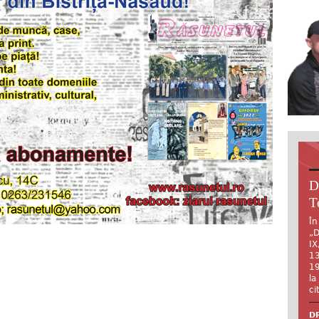
D
T
În
„D
IX
13
19
la
ci
DR