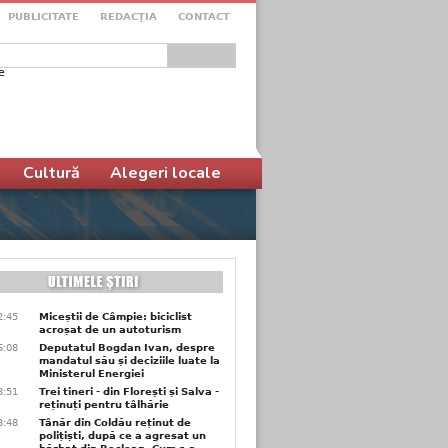
PUBLICITATE
REDACŢIA
CONTACT
e
ular de căutare
Cultură
Alegeri locale
2:45
Miceștii de Câmpie: biciclist
acroșat de un autoturism
6:08
Deputatul Bogdan Ivan, despre
mandatul său și deciziile luate la
Ministerul Energiei
3:51
Trei tineri - din Florești și Salva -
reținuți pentru tâlhărie
3:48
Tânăr din Coldău reținut de
polițiști, după ce a agresat un