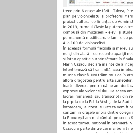
trece prin 6 orașe ale țării – Tulcea, Pite
plan pe violoncelistul și profesorul Marin
proiect cultural co-finanțat de Administ
În 2019, turneul Clasic la puterea a tre
compusă din muzicieni – elevii și stud
permanentă modificare, o familie ce 
4 la 100 de violonceliști.
În această formulă flexibilă și mereu su
noi și din afară – cu recente apariții n
și într-o apariție surprinzătoare în fina
Marin Cazacu declara înainte de a începe
intenționează să transmită acea îmbinar
muzica clasică. Noi trăim muzica în atmo
altora dragostea pentru arta sunetelor,
foarte diverse, pentru că ne-am dorit 
expresie ale violoncelului. De aceea am
lucrări românești sau transcriptii din r
la prpriu de la Est la Vest și de la Sud
întoarcem, la Pitești și Bistrița vom fi 
cântâm în orașele unora dintre colegii
la București am mai cântat, pe scena S
În acest turneu național în premieră, 
Cazacu o parte dintre cei mai buni tineri