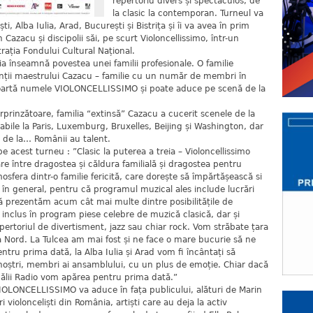
repertoriu divers și spectaculos, de
la clasic la contemporan. Turneul va
ști, Alba Iulia, Arad, București și Bistrița și îi va avea în prim
 Cazacu și discipolii săi, pe scurt Violoncellissimo, într-un
rația Fondului Cultural Național.
ia înseamnă povestea unei familii profesionale. O familie
enții maestrului Cazacu – familie cu un număr de membri în
poartă numele VIOLONCELLISSIMO și poate aduce pe scenă de la
rprinzătoare, familia “extinsă” Cazacu a cucerit scenele de la
otabile la Paris, Luxemburg, Bruxelles, Beijing și Washington, dar
la de la… Românii au talent.
 acest turneu : ”Clasic la puterea a treia – Violoncellissimo
e între dragostea și căldura familială și dragostea pentru
sfera dintr-o familie fericită, care dorește să împărtășească si
 în general, pentru că programul muzical ales include lucrări
să prezentăm acum cât mai multe dintre posibilitățile de
 inclus în program piese celebre de muzică clasică, dar și
epertoriul de divertisment, jazz sau chiar rock. Vom străbate țara
 la Nord. La Tulcea am mai fost și ne face o mare bucurie să ne
pentru prima dată, la Alba Iulia și Arad vom fi încântați să
 noștri, membri ai ansamblului, cu un plus de emoție. Chiar dacă
ălii Radio vom apărea pentru prima dată.”
VIOLONCELLISSIMO va aduce în fața publicului, alături de Marin
 violonceliști din România, artiști care au deja la activ