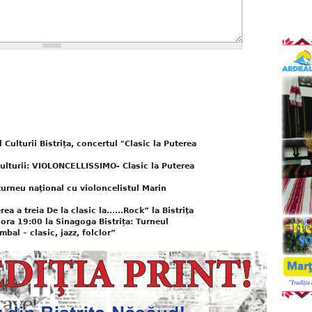
Culturii Bistrița, concertul "Clasic la Puterea
ulturii: VIOLONCELLISSIMO- Clasic la Puterea
 turneu naţional cu violoncelistul Marin
a treia De la clasic la......Rock” la Bistriţa
ora 19:00 la Sinagoga Bistrița: Turneul
mbal – clasic, jazz, folclor”