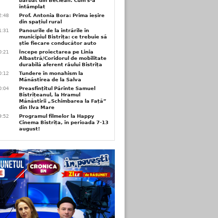
bărbat din Beclean. Cum s-a
întâmplat
2:48
Prof. Antonia Bora: Prima ieșire
din spațiul rural
1:31
Panourile de la intrările în
municipiul Bistrița: ce trebuie să
știe fiecare conducător auto
0:21
Începe proiectarea pe Linia
Albastră/Coridorul de mobilitate
durabilă aferent râului Bistrița
0:12
Tundere în monahism la
Mănăstirea de la Salva
0:04
Preasfințitul Părinte Samuel
Bistrițeanul, la Hramul
Mănăstirii „Schimbarea la Față”
din Ilva Mare
9:52
Programul filmelor la Happy
Cinema Bistrița, în perioada 7-13
august!