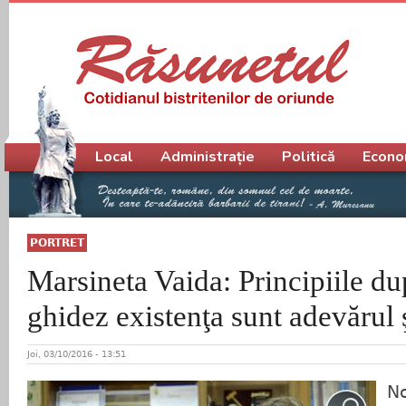
Meniu principal
Local
Administrație
Politică
Econo
PORTRET
Marsineta Vaida: Principiile du
ghidez existenţa sunt adevărul 
Joi, 03/10/2016 - 13:51
No