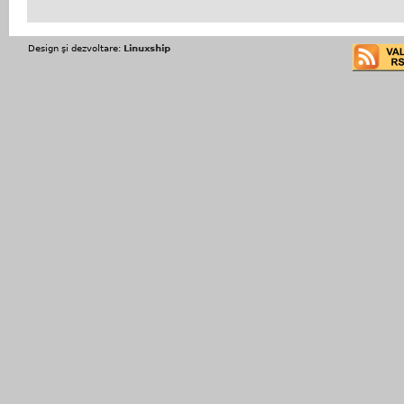
Design şi dezvoltare:
Linuxship