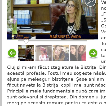
Va
no
„
„S
Od
Vr
a
Tu
co
te
ur
Cluj şi mi-am făcut stagiatura la Bistriţa. D
această profesie. Fostul meu soţ este năsă
ajuns pe meleaguri bistriţene. Şase ani am 
făcut naveta la Bistriţa, copiii mei sunt năs
Principiile mele fundamentale după care îm
sunt adevărul şi dreptatea. Din domeniul jus
merg pe această ramură pentru că este o 