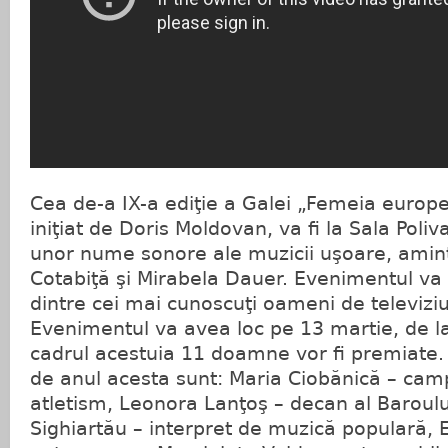
Cea de-a IX-a ediţie a Galei „Femeia euro
iniţiat de Doris Moldovan, va fi la Sala Poliv
unor nume sonore ale muzicii uşoare, amint
Cotabiţă şi Mirabela Dauer. Evenimentul va 
dintre cei mai cunoscuţi oameni de televiz
Evenimentul va avea loc pe 13 martie, de la
cadrul acestuia 11 doamne vor fi premiate
de anul acesta sunt: Maria Ciobănică – ca
atletism, Leonora Lanţoş – decan al Baroul
Sighiartău – interpret de muzică populară, 