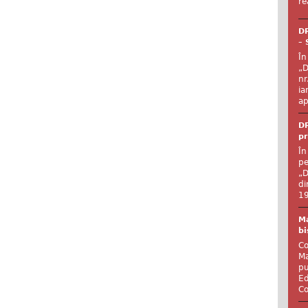
re
DR
– 
În
„D
nr
ia
ap
DR
pr
În
pe
„D
di
19
Ma
bi
Co
Ma
pu
Ed
Co