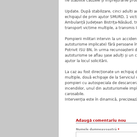
fie stabilite cauzele și împrejurările pr
Update. După stabilizare, cinci adulti a
echipajul de prim ajutor SMURD, 1 vict
Ambulanță Județean Bistrița-Năsăud, tr
transport victime multiple, a transmis 
Pompierii militari intervin la un accid
autoturisme implicate) fără persoane în
Potrivit ISU BN, în urma recunoașterii d
autoturisme se aflau șase adulți și un c
ajutor la locul solicitării.
La caz au fost direcționate un echipaj
multiple, două echipaje de la Serviciu
pompieri cu autospeciala de descarcera
incendiilor, unul din autoturismele impli
carosabile.
Intervenția este în dinamică, precizeaz
Adaugă comentariu nou
Numele dumneavoastră
*