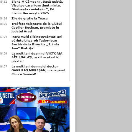
08:32
Elena M Câmpan: „Dacă există.
Visul pe care l-am ținut minte.
Dimineața cuvintelor”, Ed.
Eikon, București, 2025
08:26
Zile de grație la Teaca
08:20
Trei fete talentate de la Clubul
Copiilor Beclean, premiate in
județul Arad
07:04
Întru mulţi şi binecuvântați ani
părintelui paroh Tudor-Ioan
Bechiș de la Biserica „Sfânta
Ana” Bistrița!
06:59
La mulți ani doamnei VICTORIA
FĂTU NALAŢI, scriitor și artist
plastic!
06:57
La mulţi ani domnului doctor
GAVRILAŞ MUREŞAN, managerul
Clinicii Sanovil!