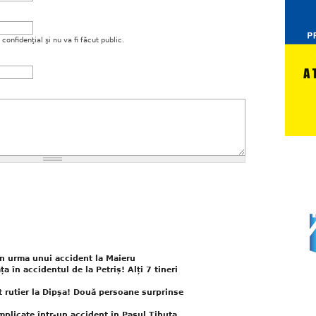
onfidenţial şi nu va fi făcut public.
în urma unui accident la Maieru
a în accidentul de la Petriș! Alți 7 tineri
t rutier la Dipșa! Două persoane surprinse
plicate într-un accident în Pasul Tihuta.