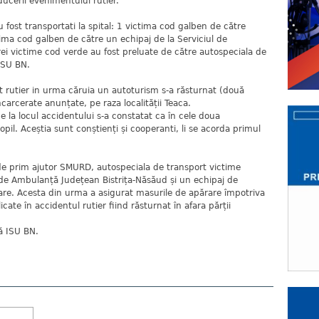
oducerii evenimentului rutier.
u fost transportati la spital: 1 victima cod galben de către
ima cod galben de către un echipaj de la Serviciul de
ei victime cod verde au fost preluate de către autospeciala de
ISU BN.
ent rutier in urma căruia un autoturism s-a răsturnat (două
carcerate anunțate, pe raza localității Teaca.
e la locul accidentului s-a constatat ca în cele doua
opil. Aceștia sunt conștienți și cooperanti, li se acorda primul
 de prim ajutor SMURD, autospeciala de transport victime
l de Ambulanță Județean Bistrița-Năsăud și un echipaj de
re. Acesta din urma a asigurat masurile de apărare împotriva
cate în accidentul rutier fiind răsturnat în afara părții
ă ISU BN.