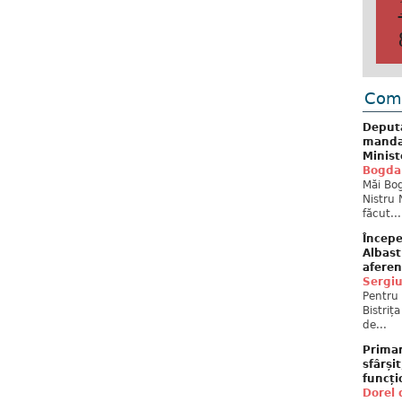
Come
Deput
mandat
Minist
Bogda
Măi Bog
Nistru 
făcut...
Începe
Albast
aferen
Sergi
Pentru 
Bistriț
de...
Primar
sfârși
funcți
Dorel 