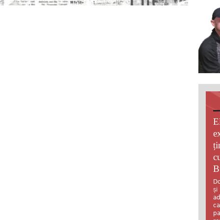
E
e
ț
c
B
Do
și
ad
ca
pa