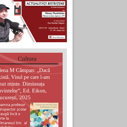
Cultura
lena M Câmpan: „Dacă
xistă. Visul pe care l-am
inut minte. Dimineața
uvintelor”, Ed. Eikon,
ucurești, 2025
amna profesor
 inspector școlar
augă încă o
rte la
lmaresul liric al