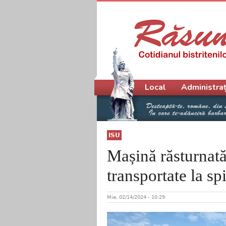
Meniu principal
Local
Administraț
ISU
Mașină răsturnată
transportate la spi
Mie, 02/14/2024 - 10:29