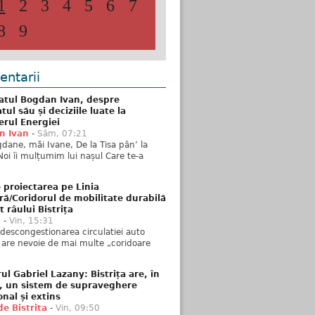
1
2
3
4
5
6
7
8
9
ntarii
atul Bogdan Ivan, despre
ul său și deciziile luate la
erul Energiei
n Ivan
-
Sâm, 07:21
dane, măi Ivane, De la Tisa pân’ la
Noi îi mulțumim lui nașul Care te-a
 proiectarea pe Linia
ră/Coridorul de mobilitate durabilă
t râului Bistrița
u
-
Vin, 15:31
descongestionarea circulatiei auto
a are nevoie de mai multe „coridoare
ul Gabriel Lazany: Bistrița are, în
t, un sistem de supraveghere
onal și extins
de Bistrita
-
Vin, 09:50