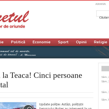
ARHIVA
Căutar
Form
ie
Politică
Economie
Sport
Opinii
Religie
 la Teaca! Cinci persoane
Sâm, 
Sâm, 
tal
Sâm, 
Sâm, 
Update poliţie: Astăzi, polițiștii
Serviciului Rutier au intervenit la un