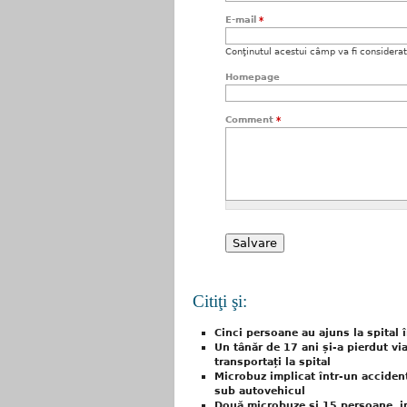
E-mail
*
Conţinutul acestui câmp va fi considerat c
Homepage
Comment
*
Citiţi şi:
Cinci persoane au ajuns la spital 
Un tânăr de 17 ani și-a pierdut viaț
transportați la spital
Microbuz implicat într-un acciden
sub autovehicul
Două microbuze şi 15 persoane, im