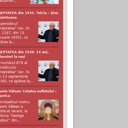
alizărilor...
EPTATEA din 1935. Telciu - Șieu
Sântioana
 periodicul
reptatea” (an. IX,
. 2187, din 13
nuarie 1935), ce
ărea la...
EPTATEA din 1930. 14 ani,
izonieri la ruși
 numărul 879 al
riodicului
reptatea” (an. IV,
n 13 septembrie
30), ce apărea la...
xim Vălean: Cetatea sufletului -
serica
ncitadinul nostru
xim Vălean a
blicat recent, la
itura "George
şbuc" din...