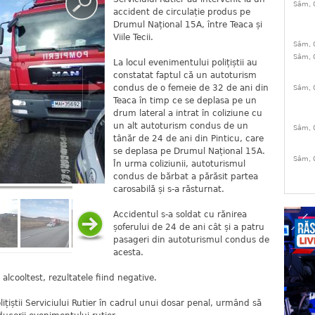
Sâm, 
accident de circulație produs pe
Drumul Național 15A, între Teaca și
Viile Tecii.
Sâm, 
Sâm, 
La locul evenimentului polițiștii au
constatat faptul că un autoturism
condus de o femeie de 32 de ani din
Sâm, 
Teaca în timp ce se deplasa pe un
drum lateral a intrat în coliziune cu
un alt autoturism condus de un
Sâm, 
tânăr de 24 de ani din Pinticu, care
se deplasa pe Drumul Național 15A.
Sâm, 
În urma coliziunii, autoturismul
condus de bărbat a părăsit partea
carosabilă și s-a răsturnat.
Accidentul s-a soldat cu rănirea
șoferului de 24 de ani cât și a patru
pasageri din autoturismul condus de
acesta.
 alcooltest, rezultatele fiind negative.
ițiștii Serviciului Rutier în cadrul unui dosar penal, urmând să