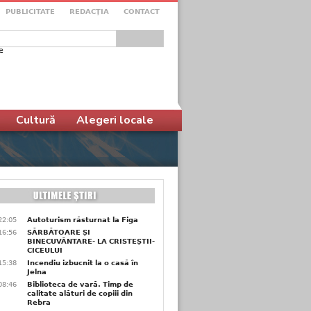
PUBLICITATE
REDACŢIA
CONTACT
e
ular de căutare
Cultură
Alegeri locale
22:05
Autoturism răsturnat la Figa
16:56
SĂRBĂTOARE ȘI
BINECUVÂNTARE- LA CRISTEȘTII-
CICEULUI
15:38
Incendiu izbucnit la o casă în
Jelna
08:46
Biblioteca de vară. Timp de
calitate alături de copiii din
Rebra