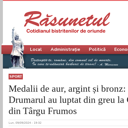
Meniu principal
Local
Administrație
Politică
Econo
SPORT
Medalii de aur, argint și bronz:
Drumarul au luptat din greu la
din Târgu Frumos
Lun, 09/09/2024 - 19:32