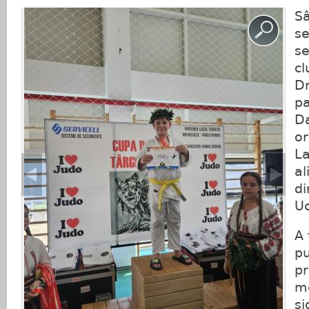
S
se
se
cl
Dr
pa
Da
or
La
al
di
Uc
A 
pu
pr
me
si