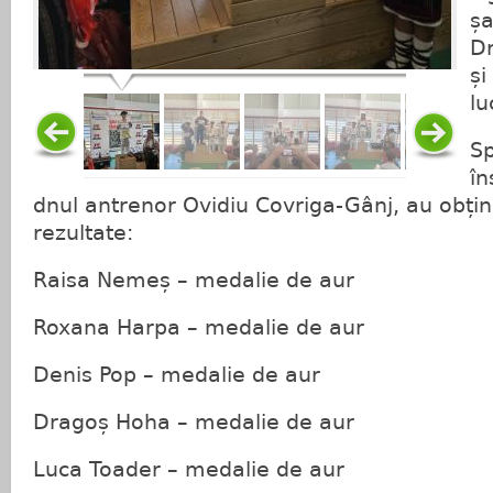
șa
Dr
și
lu
Sp
în
dnul antrenor Ovidiu Covriga-Gânj, au obți
rezultate:
Raisa Nemeș – medalie de aur
Roxana Harpa – medalie de aur
Denis Pop – medalie de aur
Dragoș Hoha – medalie de aur
Luca Toader – medalie de aur