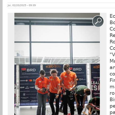
Joi, 02/20/2025 - 09:39
E
B
Co
R
R
C
"
M
a
c
Fi
ma
r
Bi
p
pa