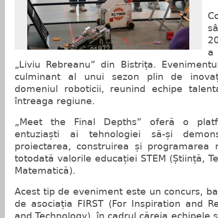
Co
s
20
a
„Liviu Rebreanu” din Bistrița. Eveniment
culminant al unui sezon plin de inovaț
domeniul roboticii, reunind echipe talent
întreaga regiune.
„Meet the Final Depths” oferă o platf
entuziaști ai tehnologiei să-și demonst
proiectarea, construirea și programarea 
totodată valorile educației STEM (Știință, Te
Matematică).
Acest tip de eveniment este un concurs, baz
de asociația FIRST (For Inspiration and R
and Technology), în cadrul căreia echipele 