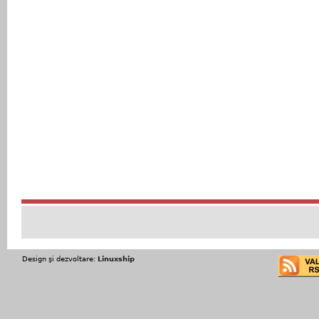
Design şi dezvoltare:
Linuxship