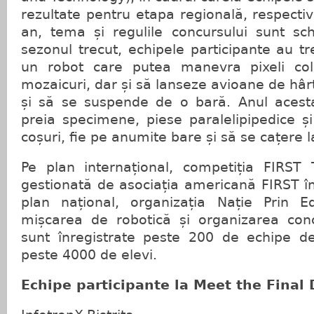
rezultate pentru etapa regională, respectiv
an, tema și regulile concursului sunt s
sezonul trecut, echipele participante au tr
un robot care putea manevra pixeli col
mozaicuri, dar și să lanseze avioane de hârt
și să se suspende de o bară. Anul acesta
preia specimene, piese paralelipipedice și
coșuri, fie pe anumite bare și să se cațere l
Pe plan internațional, competiția FIRST
gestionată de asociația americană FIRST î
plan național, organizația Nație Prin E
mișcarea de robotică și organizarea con
sunt înregistrate peste 200 de echipe de
peste 4000 de elevi.
Echipe participante la Meet the Final