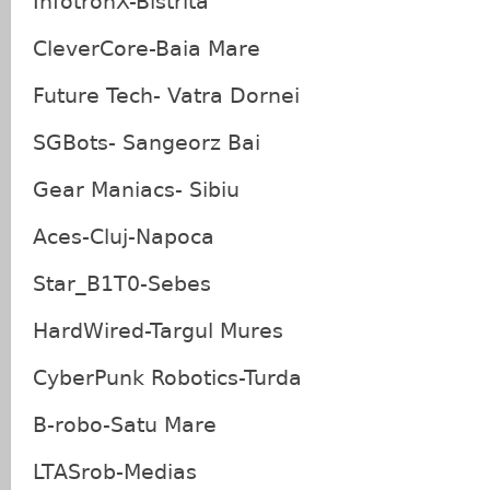
InfotronX-Bistrita
CleverCore-Baia Mare
Future Tech- Vatra Dornei
SGBots- Sangeorz Bai
Gear Maniacs- Sibiu
Aces-Cluj-Napoca
Star_B1T0-Sebes
HardWired-Targul Mures
CyberPunk Robotics-Turda
B-robo-Satu Mare
LTASrob-Medias