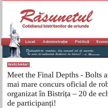
Meniu principal
Local
Administrație
Politică
Econo
ÎNVĂŢĂMÂNT
Meet the Final Depths - Bolts 
mai mare concurs oficial de ro
organizat în Bistrița – 20 de ec
de participanți!