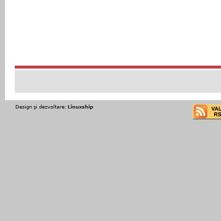
Design şi dezvoltare:
Linuxship