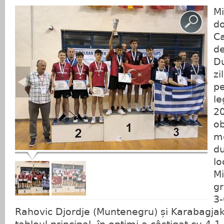
Mi
do
Ca
de
Du
zi
pe
le
20
ob
me
du
lo
Mi
gr
3-
Rahovic Djordje (Muntenegru) și Karabagjak