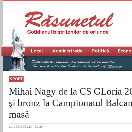
Meniu principal
Local
Administrație
Politică
Econo
SPORT
Mihai Nagy de la CS GLoria 2
şi bronz la Campionatul Balcan
masă
Lun, 07/03/2023 - 10:20