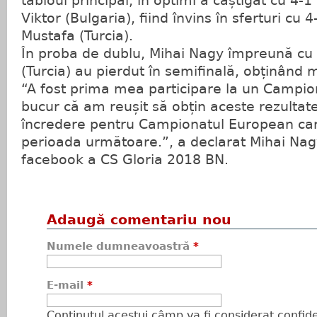
tabloul principal, în optimi a câștigat cu 4-
Viktor (Bulgaria), fiind învins în sferturi cu
Mustafa (Turcia).
În proba de dublu, Mihai Nagy împreună c
(Turcia) au pierdut în semifinală, obținând 
“A fost prima mea participare la un Campio
bucur că am reușit să obțin aceste rezultat
încredere pentru Campionatul European ca
perioada următoare.”, a declarat Mihai Nag
facebook a CS Gloria 2018 BN.
Adaugă comentariu nou
Numele dumneavoastră
*
E-mail
*
Conţinutul acestui câmp va fi considerat confiden