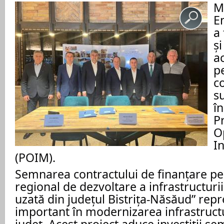
M
E
a
și
ac
p
co
s
î
P
O
I
(POIM).
Semnarea contractului de finanțare pe
regional de dezvoltare a infrastructuri
uzată din județul Bistrița-Năsăud” repr
important în modernizarea infrastructu
județ. Acest proiect aduce investiții se