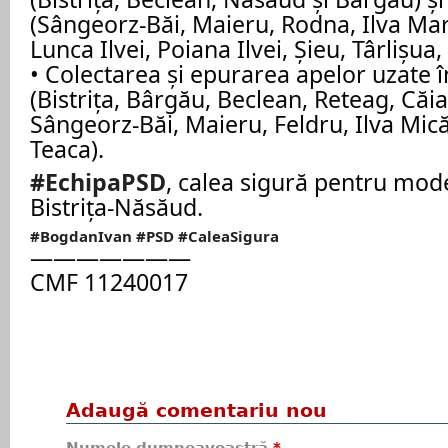
(Sângeorz-Băi, Maieru, Rodna, Ilva Mare
Lunca Ilvei, Poiana Ilvei, Șieu, Târlișua,
• Colectarea și epurarea apelor uzate 
(Bistrița, Bârgău, Beclean, Reteag, Că
Sângeorz-Băi, Maieru, Feldru, Ilva Mică,
Teaca).
#EchipaPSD
, calea sigură pentru mod
Bistrița-Năsăud.
#BogdanIvan
#PSD
#CaleaSigura
———————
CMF 11240017
Adaugă comentariu nou