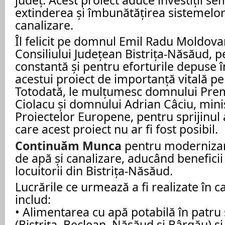
extinderea și îmbunătățirea sistemelor
canalizare.
Îl felicit pe domnul Emil Radu Moldova
Consiliului Județean Bistrița-Năsăud, 
constantă și pentru eforturile depuse î
acestui proiect de importanță vitală pe
Totodată, le mulțumesc domnului Pre
Ciolacu și domnului Adrian Câciu, minist
Proiectelor Europene, pentru sprijinul 
care acest proiect nu ar fi fost posibil.
Continuăm Munca
pentru modernizare
de apă și canalizare, aducând benefici
locuitorii din Bistrița-Năsăud.
Lucrările ce urmează a fi realizate în c
includ:
• Alimentarea cu apă potabilă în patru
(Bistrița, Beclean, Năsăud și Bârgău) și