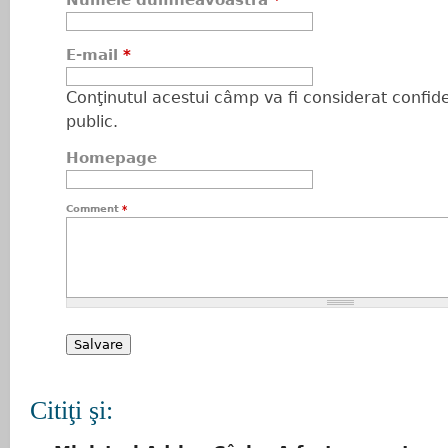
Numele dumneavoastră
*
E-mail
*
Conţinutul acestui câmp va fi considerat confiden
public.
Homepage
Comment
*
Citiţi şi: