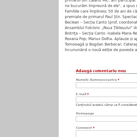
primarul din Căianu Mic, am participat 
ne bucurăm împreună de ele", a spus 
Familiile care împlinesc 50 de ani de c
premiate de primarul Paul Știr. Spectaco
Beclean – Secția Canto (prof. coordonat
Ansamblul Folcloric „Roua Țibleșului” di
Bistrița – Secția Canto -Isabela Maria 
Roxana Pop; Marius Dolha. Aplauze și a
Tomoioagă și Bogdan Berbecar; Ceterașii 
încununând o nouă ediție de poveste a
Adaugă comentariu nou
Numele dumneavoastră
*
E-mail
*
Conţinutul acestui câmp va fi considerat c
Homepage
Comment
*