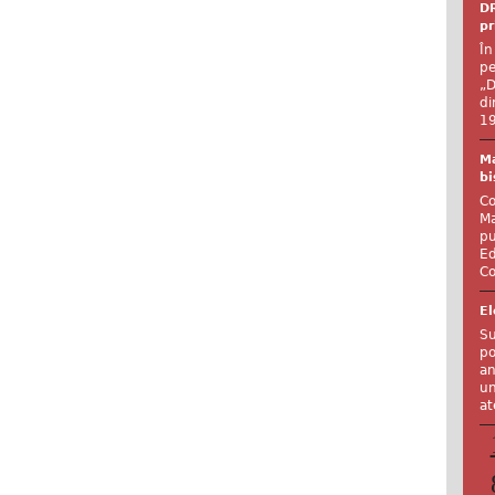
DR
pr
În
pe
„D
di
19
Ma
bi
Co
Ma
pu
Ed
Co
El
Su
po
an
un
at