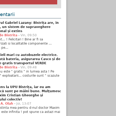
ntarii
ul Gabriel Lazany: Bistrița are, în
t, un sistem de supraveghere
onal și extins
de Bistrita
-
Vin, 09:50
... ! Felicitari ! Bine ar fi sa
izati si localitatile componente ...
 pe...
ieli mari cu autobuzele electrice.
stă bateria, asigurarea Casco și de
e gratis transportul VERDE
de Bistrita
-
Vin, 09:48
u este " gratis " in lumea asta ! Pe
" exploatarii... costurile sunt " scazute
ns la UPU Bistrița, iar eu am
 că sunt pe mâini bune. Mulţumesc
xim Cristian Gheorghe şi
ului colectiv!
 A. Olah
-
Joi, 13:07
stinta mea pentru d-nul doctor Maxim
n este infinita ! pot spune ca astazi mai
..