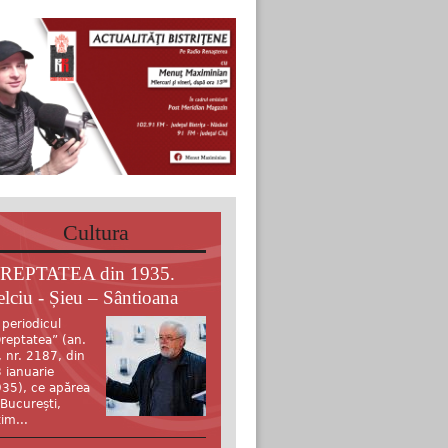
Cultura
REPTATEA din 1935.
elciu - Șieu – Sântioana
 periodicul
reptatea” (an.
, nr. 2187, din
 ianuarie
35), ce apărea
 București,
tim...