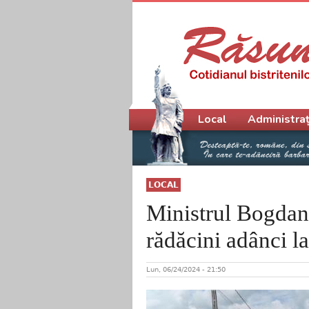
Meniu principal
Local
Administraț
LOCAL
Ministrul Bogdan 
rădăcini adânci l
Lun, 06/24/2024 - 21:50