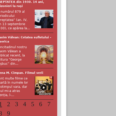
EPTATEA din 1930. 14 ani,
izonieri la ruși
 numărul 879 al
riodicului
reptatea” (an. IV,
n 13 septembrie
30), ce apărea la...
xim Vălean: Cetatea sufletului -
serica
ncitadinul nostru
xim Vălean a
blicat recent, la
itura "George
şbuc" din...
ena M. Cîmpan. Filmul verii
nt multe filme ce
artă în numele lor
otimpul vara, dar
ul mi-a atras
enția, l-...
1
2
3
4
5
6
7
8
9