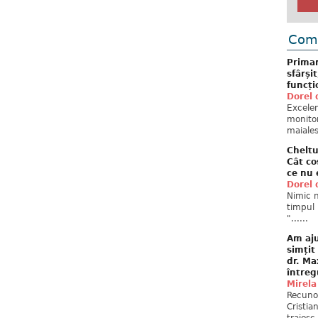
Come
Primar
sfârși
funcți
Dorel 
Excelent
monitor
maiales
Cheltu
Cât co
ce nu 
Dorel 
Nimic n
timpul 
"......
Am aju
simțit
dr. Ma
întreg
Mirela
Recuno
Cristia
traiesc.