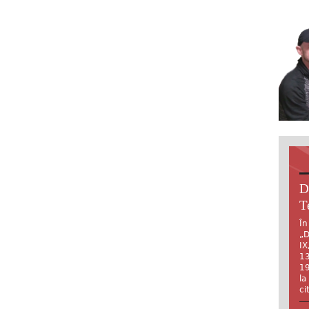
D
T
În
„D
IX
13
19
la
ci