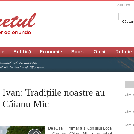
ARHIVA
Căutar
Form
ie
Politică
Economie
Sport
Opinii
Religie
Ivan: Tradițiile noastre au
Sâm, 
a Căianu Mic
Sâm, 
Sâm, 
De Rusalii, Primăria şi Consiliul Local
al Comunei Căianu Mic au organizat