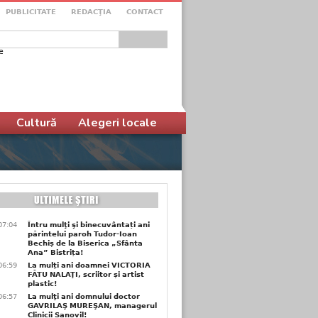
PUBLICITATE
REDACŢIA
CONTACT
e
ular de căutare
Cultură
Alegeri locale
07:04
Întru mulţi şi binecuvântați ani
părintelui paroh Tudor-Ioan
Bechiș de la Biserica „Sfânta
Ana” Bistrița!
06:59
La mulți ani doamnei VICTORIA
FĂTU NALAŢI, scriitor și artist
plastic!
06:57
La mulţi ani domnului doctor
GAVRILAŞ MUREŞAN, managerul
Clinicii Sanovil!