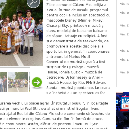
Vin, 2
Zilele comunei Căianu Mic, ediția a
XVII-a. În ziua de Rusalii, programul
Vin, 1
pentru copii a inclus un spectacol cu
mascotele Disney (Minnie, Mikey,
Chase și Sky, prințese); muzică și
Vin, 1
dans, modelaj de baloane; baloane
Vin, 1
de săpun, tatuaje cu sclipici. A fost
și o demonstrație de taekwondo, de
promovare a acestei disciplie și a
Vin, 1
sportului, în general, în coordonarea
antrenorului Marius Muti!
Vin, 1
Concertul de muzică ușoară a fost
susţinut de DJ Palage - muzică
House; Ionela Guzic – muzică de
Vin, 1
petrecere; Dj Jonnessey & Aner -
muzică House, by Kiss FM; Edward
Sanda - muzică pop/dance, iar seara
s-a încheiat cu un spectaculos foc
rarea vechiului obicei agrar „Înstruțatul boului”, în localitățile
ţii primarului Paul Ştir, s-a aflat şi ministrul Bogdan Ivan.
 Înstruțatul Boului din Căianu Mic este o ceremonie străveche, de
r cu elemente creștine. Cununa din flori în formă de cruce,
din comunitate. Astăzi, alături de prietenul meu Paul Știr,