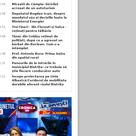
2:45
Miceștii de Câmpie: biciclist
acroșat de un autoturism
6:08
Deputatul Bogdan Ivan, despre
mandatul său și deciziile luate la
Ministerul Energiei
3:51
Trei tineri - din Florești și Salva -
reținuți pentru tâlhărie
3:48
Tânăr din Coldău reținut de
polițiști, după ce a agresat un
bărbat din Beclean. Cum s-a
întâmplat
2:48
Prof. Antonia Bora: Prima ieșire
din spațiul rural
1:31
Panourile de la intrările în
municipiul Bistrița: ce trebuie să
știe fiecare conducător auto
0:21
Începe proiectarea pe Linia
Albastră/Coridorul de mobilitate
durabilă aferent râului Bistrița