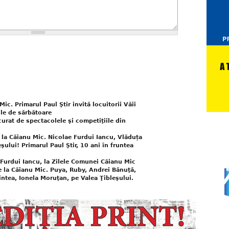
ic. Primarul Paul Ştir invită locuitorii Văii
ile de sărbătoare
urat de spectacolele şi competiţiile din
i la Căianu Mic. Nicolae Furdui Iancu, Vlăduța
şului! Primarul Paul Ştir, 10 ani în fruntea
 Furdui Iancu, la Zilele Comunei Căianu Mic
e la Căianu Mic. Puya, Ruby, Andrei Bănuţă,
ntea, Ionela Moruţan, pe Valea Ţibleşului.