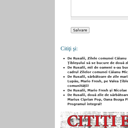
Citiţi şi:
De Rusalii, Zilele comunei Căianu M
Ţibleşului să se bucure de două z
De Rusalii, mii de oameni s-au buc
cadrul Zilelor comunei Căianu Mic
De Rusalii, sărbătoare de zile mar
Lupău, Mario Fresh, pe Valea Ţible
comunităţii!
De Rusalii, Mario Fresh şi Nicolae
De Rusalii, două zile de sărbătoar
Marius Ciprian Pop, Oana Bozga Pi
Programul integral!