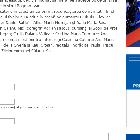
la aceast obicei. E minunat să menținem aceste obiceiuri și să
ministrul Bogdan Ivan.
ăsătorie în acest an au primit recunoașterea comunității, fiind
lul folcloric i-a adus în scenă pe cursanții Clubului Elevilor
or Daniel Rațiu) - Alina Maria Mureşan şi Daria Maria Rus,
n Căianu Mic (coregraf Adrian Pașcu); cursanți ai Școlii de Arte
Retegan; Giulia Daiana Vidican; Cristina Maria Țermure; Ana
precieri au fost pentru interpreții Cosmina Cucură; Ana-Maria
de la Gherla și Raul Oltean, recitalul îndrăgitei Paula Hriscu
 Zilelor comunei Căianu Mic.
onfidenţial şi nu va fi făcut public.